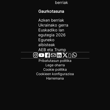
berriak
Gaurkotasuna
Azken berriak
Ukrainako gerra
Euskadiko lan
egutegia 2026
Eguneko
albisteak
AEB eta Trump
Pribatutasun politika
Lege oharra
Cookie politika
Cookieen konfigurazioa
Harremana