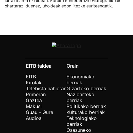
lurraldearen ekialdean. Ebroko Konfederazio Hidrografikoak
ohartarazi duenez, uholdeak egon litezke euriteengatik.
EITB taldea
Orain
EITB
Ekonomiako
Kirolak
berriak
Telebista nahieran
Gizarteko berriak
Primeran
Nazioarteko
Gaztea
berriak
Makusi
Politikako berriak
Guau - Gure
Kulturako berriak
Audioa
Teknologiako
berriak
Osasuneko