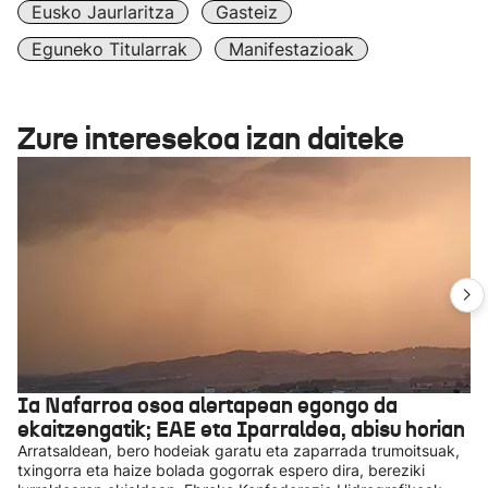
Eusko Jaurlaritza
Gasteiz
Eguneko Titularrak
Manifestazioak
Zure interesekoa izan daiteke
Ia Nafarroa osoa alertapean egongo da
ekaitzengatik; EAE eta Iparraldea, abisu horian
Arratsaldean, bero hodeiak garatu eta zaparrada trumoitsuak,
txingorra eta haize bolada gogorrak espero dira, bereziki