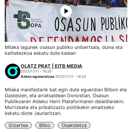
Milaka lagunek osasun publiko unibertsala, duina eta
kalitatezkoa eskatu dute kalean
OLATZ PRAT | EITB MEDIA
2023/11/11 - 16:26
Azken eguneratzea
2023/11/11 - 16:24
Milaka manifestarik bat egin dute eguerdian Bilbon eta
Gasteizen, eta arratsaldean Donostian, Osasun
Publikoaren Aldeko Herri Plataformaren deialdiarekin.
Murrizketa eta pribatizazio politikekin amaitzeko
eskatu diote Jaurlaritzari.
Gizartea
Bilbo
Osakidetza