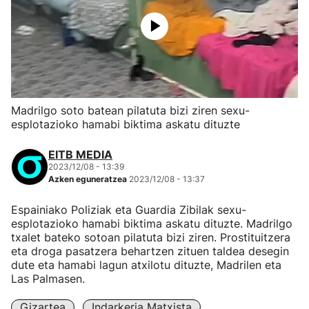
Madrilgo soto batean pilatuta bizi ziren sexu-
esplotazioko hamabi biktima askatu dituzte
EITB MEDIA
2023/12/08 - 13:39
Azken eguneratzea
2023/12/08 - 13:37
Espainiako Poliziak eta Guardia Zibilak sexu-
esplotazioko hamabi biktima askatu dituzte. Madrilgo
txalet bateko sotoan pilatuta bizi ziren. Prostituitzera
eta droga pasatzera behartzen zituen taldea desegin
dute eta hamabi lagun atxilotu dituzte, Madrilen eta
Las Palmasen.
Gizartea
Indarkeria Matxista