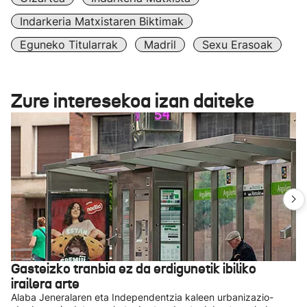
Indarkeria Matxistaren Biktimak
Eguneko Titularrak
Madril
Sexu Erasoak
Zure interesekoa izan daiteke
Gasteizko tranbia ez da erdigunetik ibiliko
irailera arte
Alaba Jeneralaren eta Independentzia kaleen urbanizazio-