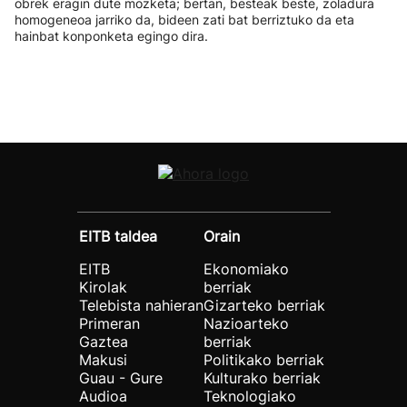
obrek eragin dute mozketa; bertan, besteak beste, zoladura
homogeneoa jarriko da, bideen zati bat berriztuko da eta
hainbat konponketa egingo dira.
EITB taldea
Orain
EITB
Ekonomiako
Kirolak
berriak
Telebista nahieran
Gizarteko berriak
Primeran
Nazioarteko
Gaztea
berriak
Makusi
Politikako berriak
Guau - Gure
Kulturako berriak
Audioa
Teknologiako