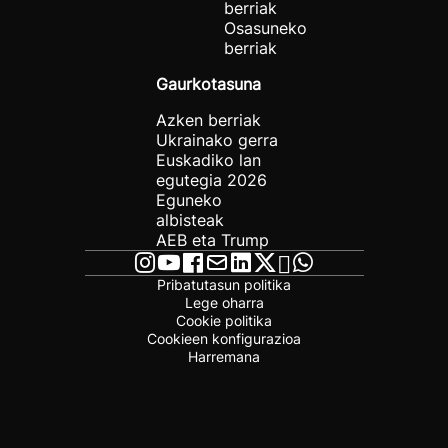
berriak
Osasuneko
berriak
Gaurkotasuna
Azken berriak
Ukrainako gerra
Euskadiko lan
egutegia 2026
Eguneko
albisteak
AEB eta Trump
Pribatutasun politika
Lege oharra
Cookie politika
Cookieen konfigurazioa
Harremana