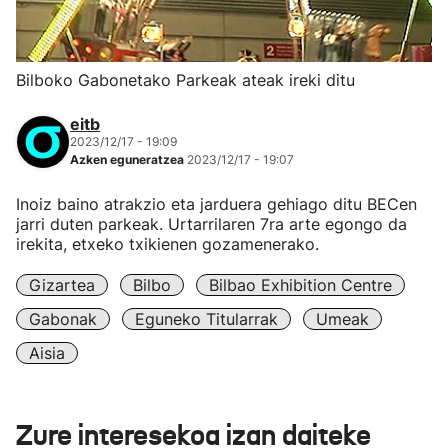
Bilboko Gabonetako Parkeak ateak ireki ditu
eitb
2023/12/17 - 19:09
Azken eguneratzea
2023/12/17 - 19:07
Inoiz baino atrakzio eta jarduera gehiago ditu BECen
jarri duten parkeak. Urtarrilaren 7ra arte egongo da
irekita, etxeko txikienen gozamenerako.
Gizartea
Bilbo
Bilbao Exhibition Centre
Gabonak
Eguneko Titularrak
Umeak
Aisia
Zure interesekoa izan daiteke