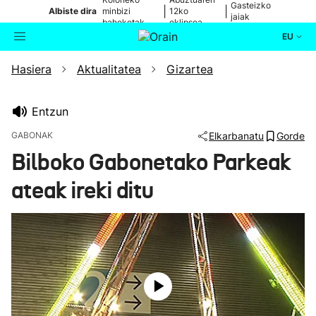
Gasteizko
|
|
Albiste dira
minbizi
12ko
jaiak
baheketak
eklipsea
EU
Hasiera
Aktualitatea
Gizartea
Aktualitatea
Bilatzailea
Politika
Entzun
GABONAK
Elkarbanatu
Gorde
Kultura
Bilboko Gabonetako Parkeak
ateak ireki ditu
Ikusmiran
Eguraldia