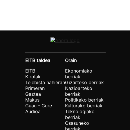
EITB taldea
Orain
EITB
Ekonomiako
Kirolak
berriak
Telebista nahieran
Gizarteko berriak
Primeran
Nazioarteko
Gaztea
berriak
Makusi
Politikako berriak
Guau - Gure
Kulturako berriak
Audioa
Teknologiako
berriak
Osasuneko
berriak