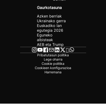
Gaurkotasuna
Azken berriak
Ukrainako gerra
Euskadiko lan
egutegia 2026
Eguneko
albisteak
AEB eta Trump
Pribatutasun politika
Lege oharra
Cookie politika
Cookieen konfigurazioa
Harremana