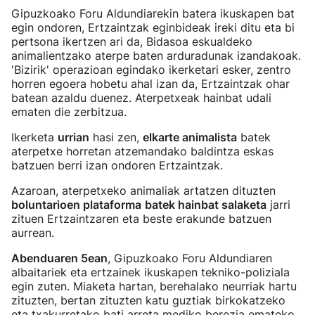
Gipuzkoako Foru Aldundiarekin batera ikuskapen bat
egin ondoren, Ertzaintzak eginbideak ireki ditu eta bi
pertsona ikertzen ari da, Bidasoa eskualdeko
animalientzako aterpe baten arduradunak izandakoak.
'Bizirik' operazioan egindako ikerketari esker, zentro
horren egoera hobetu ahal izan da, Ertzaintzak ohar
batean azaldu duenez. Aterpetxeak hainbat udali
ematen die zerbitzua.
Ikerketa
urrian
hasi zen,
elkarte animalista
batek
aterpetxe horretan atzemandako baldintza eskas
batzuen berri izan ondoren Ertzaintzak.
Azaroan, aterpetxeko animaliak artatzen dituzten
boluntarioen plataforma
batek hainbat salaketa
jarri
zituen Ertzaintzaren eta beste erakunde batzuen
aurrean.
Abenduaren 5ean
, Gipuzkoako Foru Aldundiaren
albaitariek eta ertzainek ikuskapen tekniko-poliziala
egin zuten. Miaketa hartan, berehalako neurriak hartu
zituzten, bertan zituzten katu guztiak birkokatzeko
eta txakurretako bati arreta mediko berezia emateko.