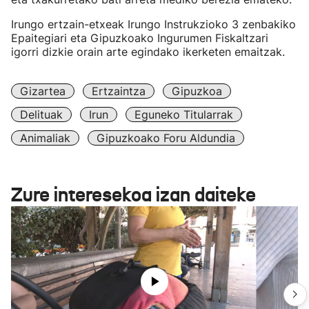
Irungo ertzain-etxeak Irungo Instrukzioko 3 zenbakiko
Epaitegiari eta Gipuzkoako Ingurumen Fiskaltzari
igorri dizkie orain arte egindako ikerketen emaitzak.
Gizartea
Ertzaintza
Gipuzkoa
Delituak
Irun
Eguneko Titularrak
Animaliak
Gipuzkoako Foru Aldundia
Zure interesekoa izan daiteke