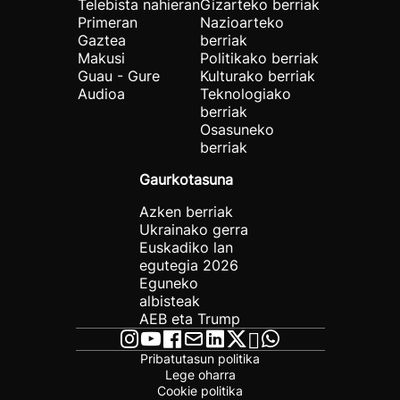
Telebista nahieran
Gizarteko berriak
Primeran
Nazioarteko
Gaztea
berriak
Makusi
Politikako berriak
Guau - Gure
Kulturako berriak
Audioa
Teknologiako
berriak
Osasuneko
berriak
Gaurkotasuna
Azken berriak
Ukrainako gerra
Euskadiko lan
egutegia 2026
Eguneko
albisteak
AEB eta Trump
Pribatutasun politika
Lege oharra
Cookie politika