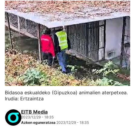
Bidasoa eskualdeko (Gipuzkoa) animalien aterpetxea.
Irudia: Ertzaintza
EITB Media
2023/12/29 - 18:35
Azken eguneratzea
2023/12/29 - 18:35