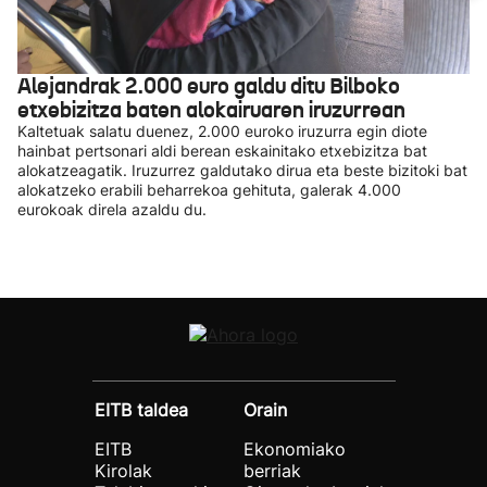
Alejandrak 2.000 euro galdu ditu Bilboko
etxebizitza baten alokairuaren iruzurrean
Kaltetuak salatu duenez, 2.000 euroko iruzurra egin diote
hainbat pertsonari aldi berean eskainitako etxebizitza bat
alokatzeagatik. Iruzurrez galdutako dirua eta beste bizitoki bat
alokatzeko erabili beharrekoa gehituta, galerak 4.000
eurokoak direla azaldu du.
EITB taldea
Orain
EITB
Ekonomiako
Kirolak
berriak