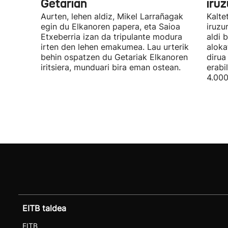
Getarian
iru
Aurten, lehen aldiz, Mikel Larrañagak
Kalte
egin du Elkanoren papera, eta Saioa
iruzu
Etxeberria izan da tripulante modura
aldi 
irten den lehen emakumea. Lau urterik
aloka
behin ospatzen du Getariak Elkanoren
dirua
iritsiera, munduari bira eman ostean.
erabi
4.000
EITB taldea
EITB