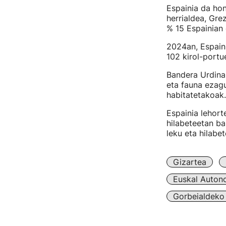
Espainia da ho
herrialdea, Gre
% 15 Espainian
2024an, Espaini
102 kirol-portu
Bandera Urdina 
eta fauna ezagu
habitatetakoak.
Espainia lehort
hilabeteetan ba
leku eta hilabe
Gizartea
Euskal Auton
Gorbeialdeko 