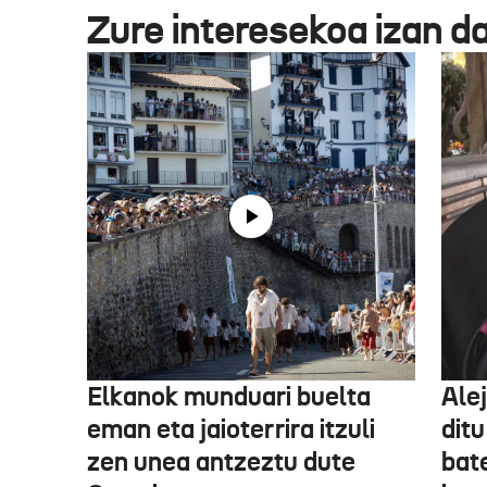
Zure interesekoa izan d
Elkanok munduari buelta
Ale
eman eta jaioterrira itzuli
ditu
zen unea antzeztu dute
bat