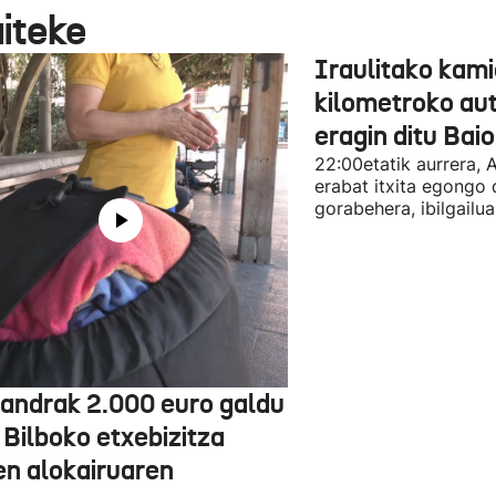
aiteke
Iraulitako kami
kilometroko aut
eragin ditu Bai
22:00etatik aurrera, 
erabat itxita egongo 
gorabehera, ibilgailua
jandrak 2.000 euro galdu
 Bilboko etxebizitza
en alokairuaren