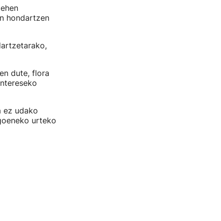
lehen
en hondartzen
dartzetarako,
n dute, flora
intereseko
a ez udako
goeneko urteko