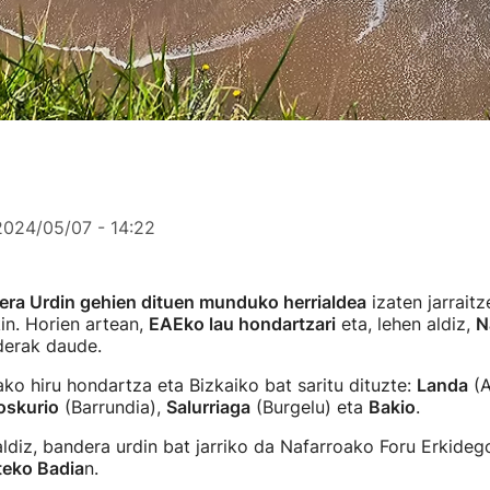
2024/05/07 - 14:22
ra Urdin gehien dituen munduko herrialdea
izaten jarrait
in. Horien artean,
EAEko lau hondartzari
eta, lehen aldiz,
N
erak daude.
ko hiru hondartza eta Bizkaiko bat saritu dituzte:
Landa
(A
skurio
(Barrundia),
Salurriaga
(Burgelu) eta
Bakio
.
aldiz, bandera urdin bat jarriko da Nafarroako Foru Erkideg
teko Badia
n.