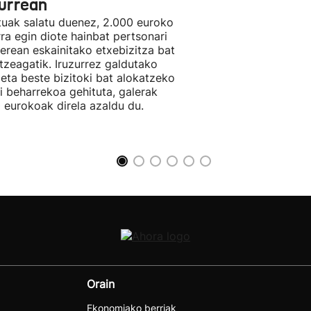
zurrean
tuak salatu duenez, 2.000 euroko
rra egin diote hainbat pertsonari
berean eskainitako etxebizitza bat
tzeagatik. Iruzurrez galdutako
 eta beste bizitoki bat alokatzeko
li beharrekoa gehituta, galerak
 eurokoak direla azaldu du.
Orain
Ekonomiako berriak