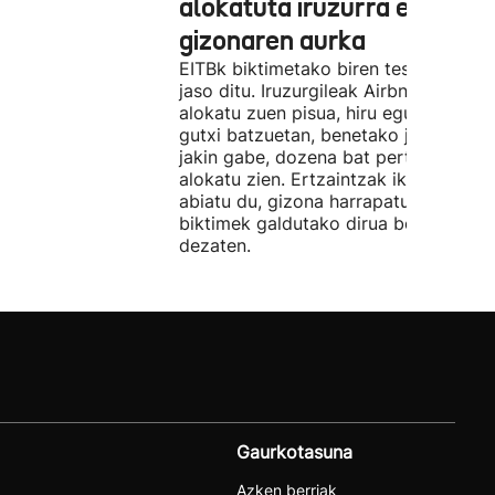
alokatuta iruzurra egin zue
gizonaren aurka
EITBk biktimetako biren testigantzak
jaso ditu. Iruzurgileak Airbnb bidez
alokatu zuen pisua, hiru egunez. Ordu
gutxi batzuetan, benetako jabeak eze
jakin gabe, dozena bat pertsonari
alokatu zien. Ertzaintzak ikerketa
abiatu du, gizona harrapatu eta
biktimek galdutako dirua berreskura
dezaten.
Gaurkotasuna
Azken berriak