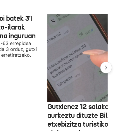
oi batek 31
o-ilarak
ona inguruan
A-63 errepidea
da 3 orduz, gutxi
 erretiratzeko.
Gutxienez 12 salaketa
aurkeztu dituzte Bilbon
etxebizitza turistiko bat