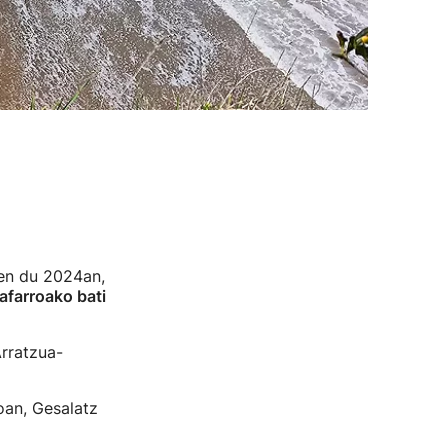
zen du 2024an,
afarroako bati
rratzua-
oan, Gesalatz