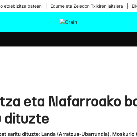
|
|
ko etxebizitza batean
Edurne eta Zeledon Txikiren jaitsiera
El
tura
Ikusmiran
Egural
Osasuna
Teknologia
tza eta Nafarroako b
 dituzte
at saritu dituzte: Landa (Arratzua-Ubarrundia), Moskurio (