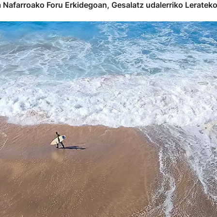
da Nafarroako Foru Erkidegoan, Gesalatz udalerriko Leratek