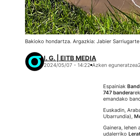
Bakioko hondartza. Argazkia: Jabier Sarriugarte
I. G. | EITB MEDIA
2024/05/07 - 14:22
Azken eguneratzea
Espainiak
Bande
747 bandera
rek
emandako band
Euskadin, Araba
Ubarrundia),
Mo
Gainera, lehen 
udalerriko
Lera