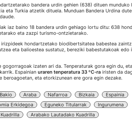
ndartzetarako bandera urdin gehien (638) dituen munduko 
zia eta Turkia atzetik dituela. Munduan Bandera Urdina dut
 daude.
ak iaz baino 18 bandera urdin gehiago lortu ditu: 638 hon
etarako eta zazpi turismo-ontzietarako.
irizpideek hondartzetako biodibertsitatea babestea zaintze
tzea eta balioestea sustatuz, bereziki babestutakoak edo 
e gogorragoak izaten ari da. Tenperaturak gora egin du, et
karrik. Espainian
uraren tenperatura 33 ºC-ra
iristen da da
te beroagoetan, eta etorkizunean ere gora egin dezake.
Bakio
Araba
Nafarroa
Bizkaia
Espainia
omia Erkidegoa
Eguneko Titularrak
Ingurumena
Kuadrilla
Arabako Lautadako Kuadrilla