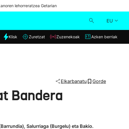
kanoren lehorreratzea Getarian
EU
dia
Klisk
Zuretzat
Zuzenekoak
Azken berriak
Klisk
Zuzenekoak
Zuretzat
Elkarbanatu
Gorde
at Bandera
Azken berriak
Barrundia), Salurriaga (Burgelu) eta Bakio.