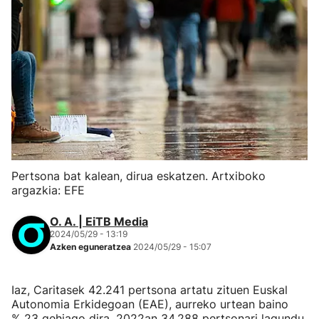
Pertsona bat kalean, dirua eskatzen. Artxiboko
argazkia: EFE
O. A. | EiTB Media
2024/05/29 - 13:19
Azken eguneratzea
2024/05/29 - 15:07
Iaz, Caritasek 42.241 pertsona artatu zituen Euskal
Autonomia Erkidegoan (EAE), aurreko urtean baino
% 23 gehiago dira, 2022an 34.288 pertsonari lagundu