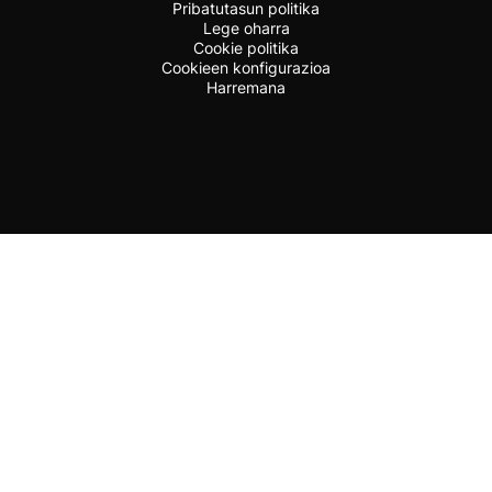
Pribatutasun politika
Lege oharra
Cookie politika
Cookieen konfigurazioa
Harremana