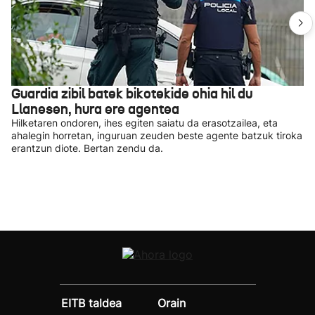
Guardia zibil batek bikotekide ohia hil du
Llanesen, hura ere agentea
Hilketaren ondoren, ihes egiten saiatu da erasotzailea, eta
ahalegin horretan, inguruan zeuden beste agente batzuk tiroka
erantzun diote. Bertan zendu da.
EITB taldea
Orain