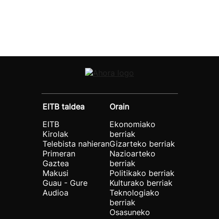
EITB taldea
Orain
EITB
Ekonomiako
Kirolak
berriak
Telebista nahieran
Gizarteko berriak
Primeran
Nazioarteko
Gaztea
berriak
Makusi
Politikako berriak
Guau - Gure
Kulturako berriak
Audioa
Teknologiako
berriak
Osasuneko