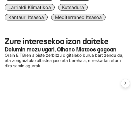
Larrialdi Klimatikoa
Kutsadura
Kantauri Itsasoa
Mediterraneo Itsasoa
Zure interesekoa izan daiteke
Dolumin mezu ugari, Oihane Mateos gogoan
Orain EITBren albiste zerbitzu digitaleko burua bart zendu da,
eta zorigaiztoko albistea jaso eta berehala, erreskadan etorri
dira samin agurrak.