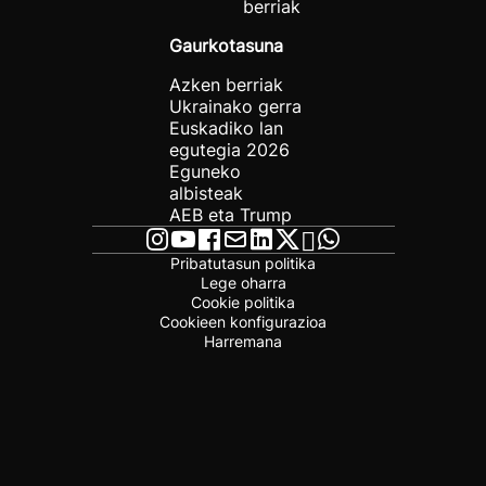
berriak
Gaurkotasuna
Azken berriak
Ukrainako gerra
Euskadiko lan
egutegia 2026
Eguneko
albisteak
AEB eta Trump
Pribatutasun politika
Lege oharra
Cookie politika
Cookieen konfigurazioa
Harremana