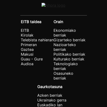
EITB taldea
Orain
EITB
Ekonomiako
Kirolak
berriak
Telebista nahieran
Gizarteko berriak
Primeran
Nazioarteko
Gaztea
berriak
Makusi
Politikako berriak
Guau - Gure
Kulturako berriak
Audioa
Teknologiako
berriak
Osasuneko
berriak
Gaurkotasuna
Azken berriak
Ukrainako gerra
Euskadiko lan