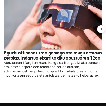
Eguzki eklipseak tren gehiago eta mugikortasun
zerbitzu indartua ekarriko ditu abuztuaren 12an
Abuztuaren 12an, iluntzean, izango da ikusgai. Milaka pertsona
erakartzea espero den fenomeno horren aurrean,
administrazioek segurtasun dispositibo zabala prestatu dute,
mugikortasun segurua eta antolatua bermatzeko helburuarekin.