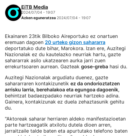
EiTB Media
2024/07/04 - 19:07
Azken eguneratzea
2024/07/04 - 19:07
Ekainaren 23tik Bilboko Aireportuko ez onartuen
eremuan dagoen
20 urteko gizon sahararra
deportatuko dute bihar, Marokora. Izan ere, Auzitegi
Nazionalak ez du kautelazko neurriak hartu, gazte
sahararrak asilo ukatzearen aurka jarri zuen
errekurtsoaren aurrean. Gazteak
gose-greba
hasi du.
Auzitegi Nazionalak argudiatu duenez, gazte
sahararraren kontakizunetik
ez da ondorioztatzen
arrisku larria, berehalakoa eta egungoa dagoenik
,
behintzat badaezpadako neurriak hartzeko adina.
Gainera, kontakizunak ez duela zehaztasunik gehitu
du.
"Aktoreak saharar herriaren aldeko manifestazioetan
parte hartzeagatik atxilotu dutela dioen arren,
jarraitzaile talde baten eta apurtutako telefono baten