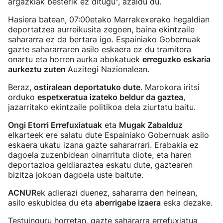
argazkiak besterik ez ditugu", azaldu du.
Hasiera batean, 07:00etako Marrakexerako hegaldian
deportatzea aurreikusita zegoen, baina ekintzaile
sahararra ez da bertara igo. Espainiako Gobernuak
gazte sahararraren asilo eskaera ez du tramitera
onartu eta horren aurka abokatuek
erreguzko eskaria
aurkeztu zuten
Auzitegi Nazionalean.
Beraz,
ostiralean deportatuko dute
. Marokora iritsi
orduko
espetxeratua izateko beldur da gaztea
,
jazarritako ekintzaile politikoa dela ziurtatu baitu.
Ongi Etorri Errefuxiatuak
eta
Mugak Zabalduz
elkarteek ere salatu dute Espainiako Gobernuak asilo
eskaera ukatu izana gazte sahararrari. Erabakia ez
dagoela zuzenbidean oinarrituta diote, eta haren
deportazioa geldiaraztea eskatu dute, gaztearen
bizitza jokoan dagoela uste baitute.
ACNUR
ek adierazi duenez, sahararra den heinean,
asilo eskubidea du eta
aberrigabe izaera
eska dezake.
Testuinguru horretan, gazte sahararra errefuxiatua