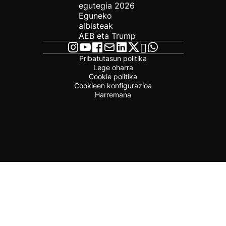
egutegia 2026
Eguneko
albisteak
AEB eta Trump
Pribatutasun politika
Lege oharra
Cookie politika
Cookieen konfigurazioa
Harremana