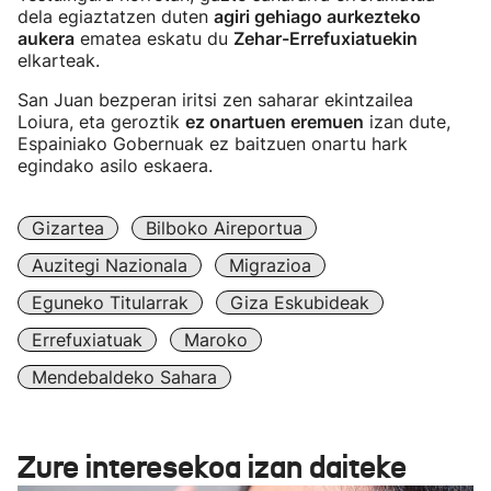
dela egiaztatzen duten
agiri gehiago aurkezteko
aukera
ematea eskatu du
Zehar-Errefuxiatuekin
elkarteak.
San Juan bezperan iritsi zen saharar ekintzailea
Loiura, eta geroztik
ez onartuen eremuen
izan dute,
Espainiako Gobernuak ez baitzuen onartu hark
egindako asilo eskaera.
Gizartea
Bilboko Aireportua
Auzitegi Nazionala
Migrazioa
Eguneko Titularrak
Giza Eskubideak
Errefuxiatuak
Maroko
Mendebaldeko Sahara
Zure interesekoa izan daiteke