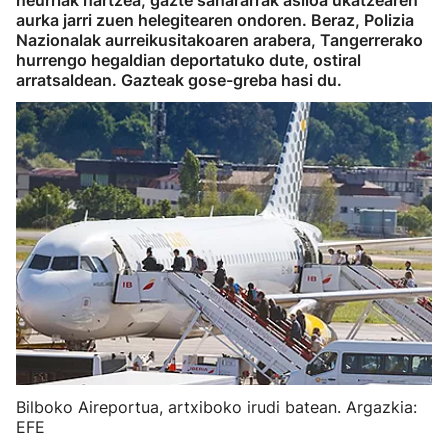
neurriak hartzea, gazte sahararrak asiloa ukatzearen
aurka jarri zuen helegitearen ondoren. Beraz, Polizia
Nazionalak aurreikusitakoaren arabera, Tangerrerako
hurrengo hegaldian deportatuko dute, ostiral
arratsaldean. Gazteak gose-greba hasi du.
Bilboko Aireportua, artxiboko irudi batean. Argazkia:
EFE