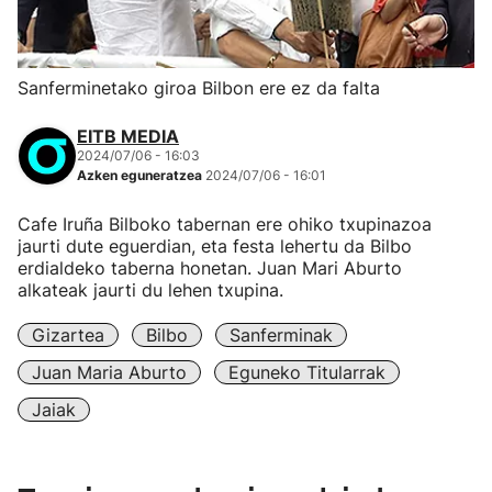
Sanferminetako giroa Bilbon ere ez da falta
EITB MEDIA
2024/07/06 - 16:03
Azken eguneratzea
2024/07/06 - 16:01
Cafe Iruña Bilboko tabernan ere ohiko txupinazoa
jaurti dute eguerdian, eta festa lehertu da Bilbo
erdialdeko taberna honetan. Juan Mari Aburto
alkateak jaurti du lehen txupina.
Gizartea
Bilbo
Sanferminak
Juan Maria Aburto
Eguneko Titularrak
Jaiak