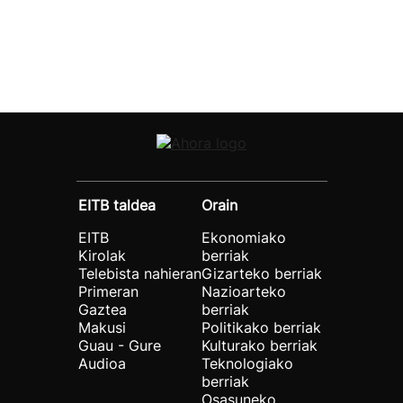
EITB taldea
Orain
EITB
Ekonomiako
Kirolak
berriak
Telebista nahieran
Gizarteko berriak
Primeran
Nazioarteko
Gaztea
berriak
Makusi
Politikako berriak
Guau - Gure
Kulturako berriak
Audioa
Teknologiako
berriak
Osasuneko