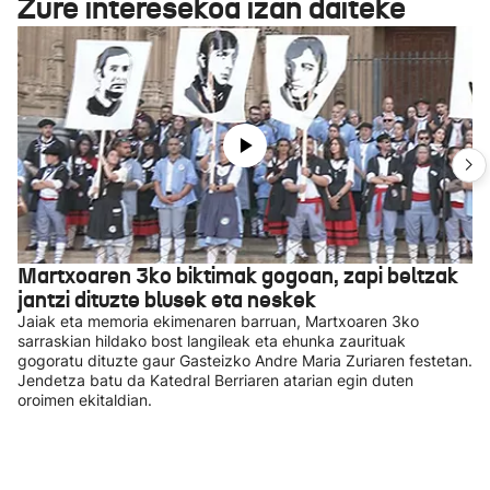
Zure interesekoa izan daiteke
Martxoaren 3ko biktimak gogoan, zapi beltzak
jantzi dituzte blusek eta neskek
Jaiak eta memoria ekimenaren barruan, Martxoaren 3ko
sarraskian hildako bost langileak eta ehunka zaurituak
gogoratu dituzte gaur Gasteizko Andre Maria Zuriaren festetan.
Jendetza batu da Katedral Berriaren atarian egin duten
oroimen ekitaldian.