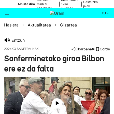
Gasteizko
|
|
Albiste dira
minbizi
12ko
jaiak
baheketak
eklipsea
EU
Hasiera
Aktualitatea
Gizartea
Aktualitatea
Bilatzailea
Politika
Entzun
2024KO SANFERMINAK
Elkarbanatu
Gorde
Kultura
Sanferminetako giroa Bilbon
ere ez da falta
Ikusmiran
Eguraldia