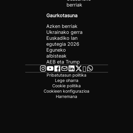
berriak
Gaurkotasuna
Azken berriak
Ukrainako gerra
Euskadiko lan
egutegia 2026
Eguneko
albisteak
AEB eta Trump
Pribatutasun politika
Lege oharra
Cookie politika
Cookieen konfigurazioa
Harremana