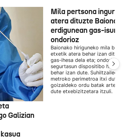
Mila pertsona inguru etxeti
atera dituzte Baionako
erdigunean gas-isuri baten
ondorioz
Baionako hiriguneko mila bizilagun
etxetik atera behar izan dituzte bart,
gas-ihesa dela eta; ondorioz,
segurtasun dispositibo handia aktiba
behar izan dute. Suhiltzaileek 100
metroko perimetroa itxi dute, eta
goizaldeko ordu batak arte ezin izan
dute etxebizitzetara itzuli.
eta
go Galizian
 kasua