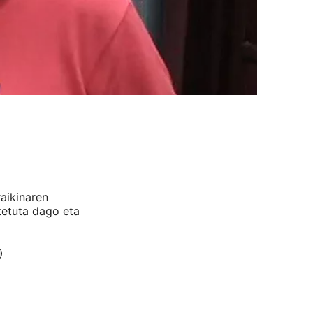
aikinaren
ltetuta dago eta