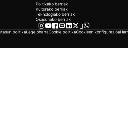
Politikako berriak
Kulturako berriak
Teknologiako berriak
Osasuneko berriak
utasun politika
Lege oharra
Cookie politika
Cookieen konfigurazioa
Har