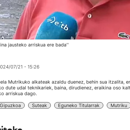
kina jausteko arriskua ere bada''
024/07/21 - 15:26
la Mutrikuko alkateak azaldu duenez, behin sua itzalita, er
o dute udal teknikariek, baina, dirudienez, eraikina oso ka
ko arriskua dago.
Gipuzkoa
Suteak
Eguneko Titularrak
Mutriku