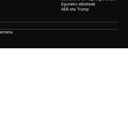
Eguneko albisteak
AEB eta Trump
remana