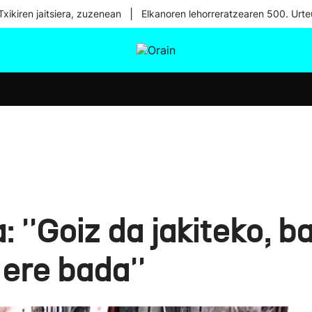
|
xikiren jaitsiera, zuzenean
Elkanoren lehorreratzearen 500. Urte
tura
Ikusmiran
Egural
Osasuna
Teknologia
 ''Goiz da jakiteko, b
 ere bada''