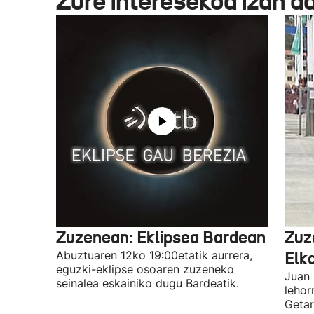
Zure interesekoa izan d
Zuzenean: Eklipsea Bardean
Zuz
Abuztuaren 12ko 19:00etatik aurrera,
Elk
eguzki-eklipse osoaren zuzeneko
Juan 
seinalea eskainiko dugu Bardeatik.
lehor
Getar