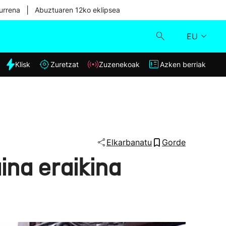
|
urrena
Abuztuaren 12ko eklipsea
EU
dia
Klisk
Zuretzat
Zuzenekoak
Azken berriak
Klisk
Zuzenekoak
Zuretzat
Elkarbanatu
Gorde
aina eraikina
Azken berriak