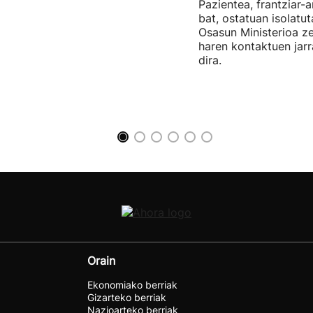
Pazientea, frantziar-a
bat, ostatuan isolatu
Osasun Ministerioa ze
haren kontaktuen jarr
dira.
Orain
Ekonomiako berriak
Gizarteko berriak
Nazioarteko berriak