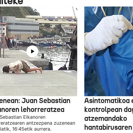
aiteke
enean: Juan Sebastian
Asintomatikoa 
anoren lehorreratzea
kontrolpean da
Sebastian Elkanoren
atzemandako
reratzearen antzezpena zuzenean
hantabirusaren
iatik, 16:45etik aurrera.