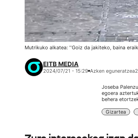
Mutrikuko alkatea: ''Goiz da jakiteko, baina erai
EITB MEDIA
2024/07/21 - 15:29
Azken eguneratzea
2
Joseba Palenzue
egoera aztertuk
behera etortze
Gizartea