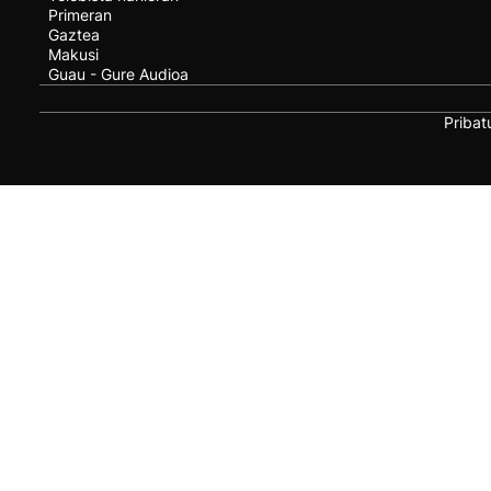
Primeran
Gaztea
Makusi
Guau - Gure Audioa
Pribat