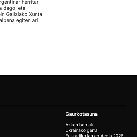
rgentinar herritar
ta dago, eta
in Galiziako Xunta
aipena egiten ari
Gaurkotasuna
Azken berriak
Ukrainako gerra
Euskadiko lan egutegia 2026