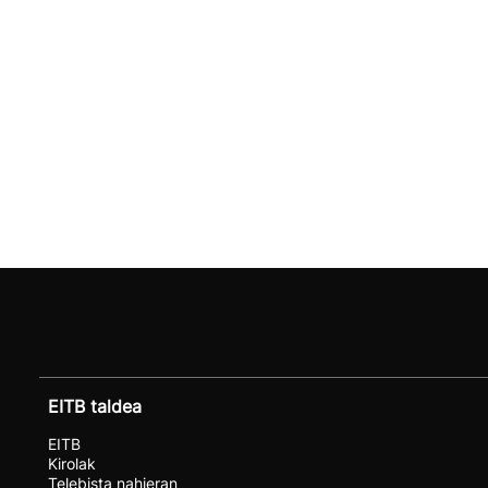
EITB taldea
EITB
Kirolak
Telebista nahieran