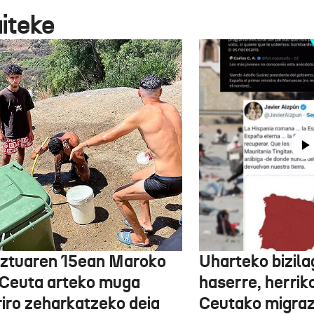
aiteke
ztuaren 15ean Maroko
Uharteko bizil
 Ceuta arteko muga
haserre, herrik
riro zeharkatzeko deia
Ceutako migrazi