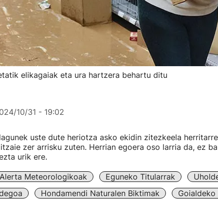
atik elikagaiak eta ura hartzera behartu ditu
024/10/31 - 19:02
lagunek uste dute heriotza asko ekidin zitezkeela herritarr
itzaie zer arrisku zuten. Herrian egoera oso larria da, ez ba
ezta urik ere.
Alerta Meteorologikoak
Eguneko Titularrak
Uhold
idegoa
Hondamendi Naturalen Biktimak
Goialdeko