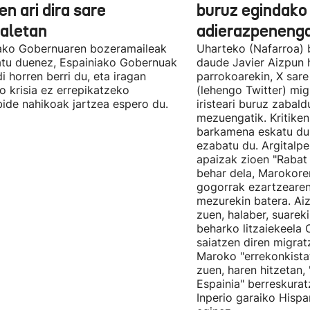
en ari dira sare
buruz egindako
ialetan
adierazpenenga
ako Gobernuaren bozeramaileak
Uharteko (Nafarroa) 
atu duenez, Espainiako Gobernuak
daude Javier Aizpun 
di horren berri du, eta iragan
parrokoarekin, X sare
o krisia ez errepikatzeko
(lehengo Twitter) mig
bide nahikoak jartzea espero du.
iristeari buruz zabald
mezuengatik. Kritiken
barkamena eskatu du
ezabatu du. Argitalp
apaizak zioen "Rabat
behar dela, Marokore
gogorrak ezartzearen
mezurekin batera. Ai
zuen, halaber, suarek
beharko litzaiekeela 
saiatzen diren migratz
Maroko "errekonkista
zuen, haren hitzetan, 
Espainia" berreskura
Inperio garaiko Hispan