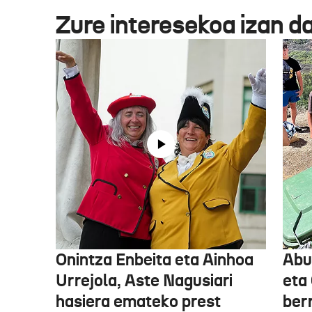
Zure interesekoa izan d
Onintza Enbeita eta Ainhoa
Abu
Urrejola, Aste Nagusiari
eta
hasiera emateko prest
ber