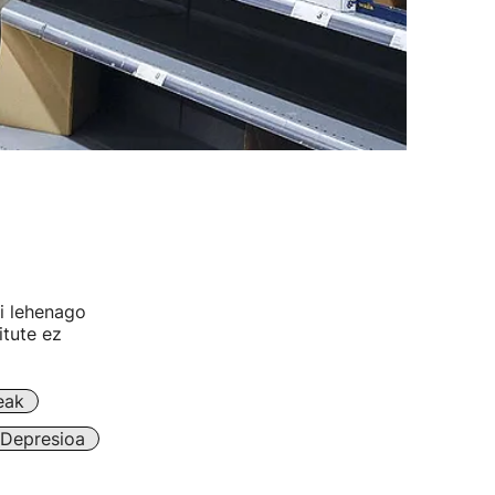
ei lehenago
itute ez
eak
 Depresioa