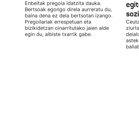
Enbeitak pregoia idatzita dauka.
egit
Bertsoak egongo direla aurreratu du,
soz
baina dena ez dela bertsotan izango.
Pregoilariak errespetuan eta
Ceut
bizikidetzan oinarritutako jaien alde
ziurt
egin du, albiste txarrik gabe.
deial
astek
balia