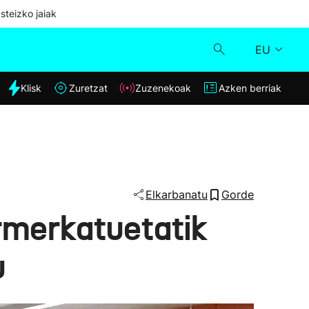
steizko jaiak
EU
dia
Klisk
Zuretzat
Zuzenekoak
Azken berriak
Klisk
Zuzenekoak
Zuretzat
Elkarbanatu
Gorde
rmerkatuetatik
Azken berriak
u