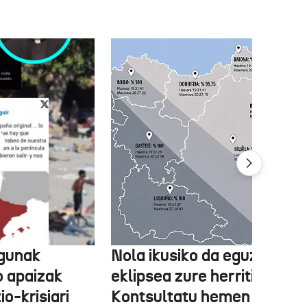
agunak
Nola ikusiko da eguzki-
o apaizak
eklipsea zure herritik?
o-krisiari
Kontsultatu hemen