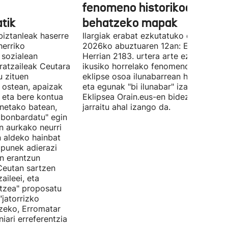
fenomeno historikoari
tik
behatzeko mapak
biztanleak haserre
Ilargiak erabat ezkutatuko du Eguzki
herriko
2026ko abuztuaren 12an: Euskal
 sozialean
Herrian 2183. urtera arte ez da berrir
ratzaileak Ceutara
ikusiko horrelako fenomenorik. Eguzk
u zituen
eklipse osoa ilunabarrean hasiko da,
 ostean, apaizak
eta egunak "bi ilunabar" izango ditu.
 eta bere kontua
Eklipsea Orain.eus-en bidez zuzenea
enetako batean,
jarraitu ahal izango da.
 bonbardatu" egin
n aurkako neurri
 aldeko hainbat
zpunek adierazi
in erantzun
Ceutan sartzen
aileei, eta
tzea" proposatu
"jatorrizko
tzeko, Erromatar
iari erreferentzia