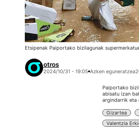
Etsipenak Paiportako bizilagunak supermerkatuet
otros
2024/10/31 - 19:05
Azken eguneratzea
2
Paiportako bizi
abisatu izan bal
argindarrik eta 
Gizartea
Valentzia Erk