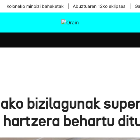
|
|
Koloneko minbizi baheketak
Abuztuaren 12ko eklipsea
Ga
tura
Ikusmiran
Egural
Osasuna
Teknologia
tako bizilagunak supe
a hartzera behartu dit