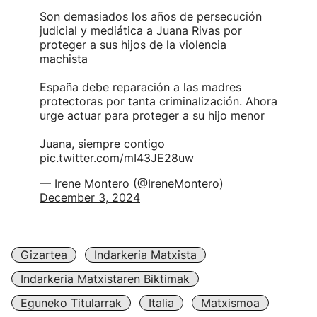
Son demasiados los años de persecución
judicial y mediática a Juana Rivas por
proteger a sus hijos de la violencia
machista
España debe reparación a las madres
protectoras por tanta criminalización. Ahora
urge actuar para proteger a su hijo menor
Juana, siempre contigo
pic.twitter.com/mI43JE28uw
— Irene Montero (@IreneMontero)
December 3, 2024
Gizartea
Indarkeria Matxista
Indarkeria Matxistaren Biktimak
Eguneko Titularrak
Italia
Matxismoa