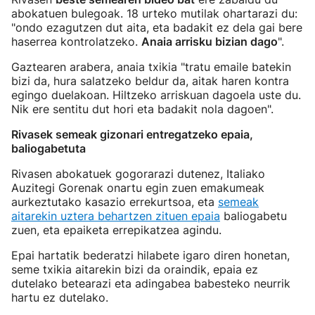
abokatuen bulegoak. 18 urteko mutilak ohartarazi du:
"ondo ezagutzen dut aita, eta badakit ez dela gai bere
haserrea kontrolatzeko.
Anaia arrisku bizian dago
".
Gaztearen arabera, anaia txikia "tratu emaile batekin
bizi da, hura salatzeko beldur da, aitak haren kontra
egingo duelakoan. Hiltzeko arriskuan dagoela uste du.
Nik ere sentitu dut hori eta badakit nola dagoen".
Rivasek semeak gizonari entregatzeko epaia,
baliogabetuta
Rivasen abokatuek gogorarazi dutenez, Italiako
Auzitegi Gorenak onartu egin zuen emakumeak
aurkeztutako kasazio errekurtsoa, eta
semeak
aitarekin uztera behartzen zituen epaia
baliogabetu
zuen, eta epaiketa errepikatzea agindu.
Epai hartatik bederatzi hilabete igaro diren honetan,
seme txikia aitarekin bizi da oraindik, epaia ez
dutelako betearazi eta adingabea babesteko neurrik
hartu ez dutelako.