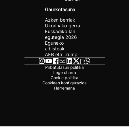
Gaurkotasuna
Azken berriak
Ukrainako gerra
Euskadiko lan
egutegia 2026
Eguneko
albisteak
AEB eta Trump
Pribatutasun politika
Lege oharra
Cookie politika
Cookieen konfigurazioa
Harremana