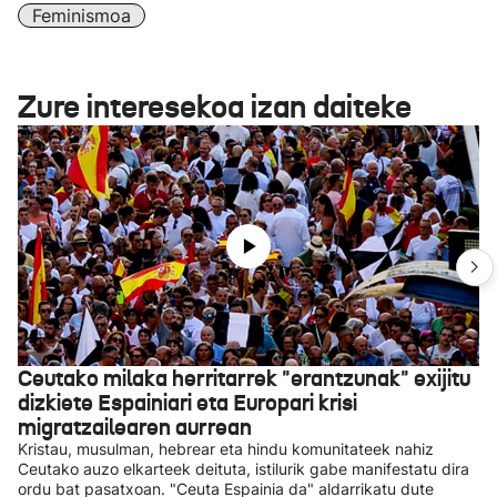
Feminismoa
Zure interesekoa izan daiteke
Ceutako milaka herritarrek "erantzunak" exijitu
dizkiete Espainiari eta Europari krisi
migratzailearen aurrean
Kristau, musulman, hebrear eta hindu komunitateek nahiz
Ceutako auzo elkarteek deituta, istilurik gabe manifestatu dira
ordu bat pasatxoan. "Ceuta Espainia da" aldarrikatu dute