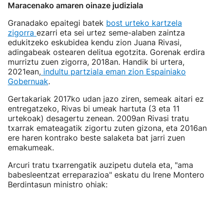
Maracenako amaren oinaze judiziala
Granadako epaitegi batek
bost urteko kartzela
zigorra
ezarri eta sei urtez seme-alaben zaintza
edukitzeko eskubidea kendu zion Juana Rivasi,
adingabeak ostearen delitua egotzita. Gorenak erdira
murriztu zuen zigorra, 2018an. Handik bi urtera,
2021ean,
indultu partziala eman zion Espainiako
Gobernuak
.
Gertakariak 2017ko udan jazo ziren, semeak aitari ez
entregatzeko, Rivas bi umeak hartuta (3 eta 11
urtekoak) desagertu zenean. 2009an Rivasi tratu
txarrak emateagatik zigortu zuten gizona, eta 2016an
ere haren kontrako beste salaketa bat jarri zuen
emakumeak.
Arcuri tratu txarrengatik auzipetu dutela eta, "ama
babesleentzat erreparazioa" eskatu du Irene Montero
Berdintasun ministro ohiak: