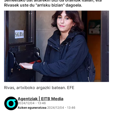
Semeetako bat aitarekin bizi da oraindik Italian, eta
Rivasek uste du "arrisku bizian" dagoela.
Rivas, artxiboko argazki batean. EFE
Agentziak | EITB Media
2024/12/04 - 13:46
Azken eguneratzea
2024/12/04 - 13:46