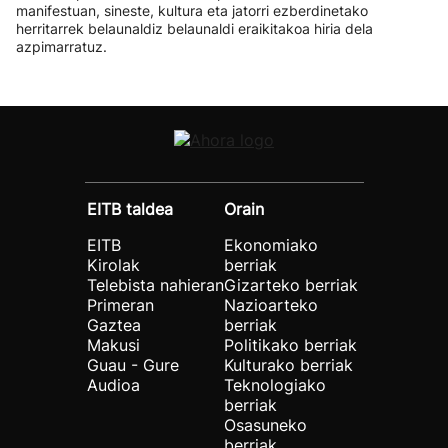
manifestuan, sineste, kultura eta jatorri ezberdinetako
herritarrek belaunaldiz belaunaldi eraikitakoa hiria dela
azpimarratuz.
EITB taldea
Orain
EITB
Ekonomiako
Kirolak
berriak
Telebista nahieran
Gizarteko berriak
Primeran
Nazioarteko
Gaztea
berriak
Makusi
Politikako berriak
Guau - Gure
Kulturako berriak
Audioa
Teknologiako
berriak
Osasuneko
berriak