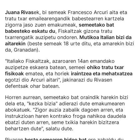
Juana Rivas
ek, bi semeak Francesco Arcuri aita eta
tratu txar emailearengandik babestearren kartzela
zigorra jaso zuen emakumeak,
semeetako bat
babesteko eskatu du
, Fiskaltzak gizona tratu
txarrengatik auzipetu ondoren.
Mutikoa Italian bizi da
aitarekin
(beste semeak 18 urte ditu, eta amarekin bizi
da, Granadan).
"Italiako Fiskaltzak, azaroaren 14an emandako
auzipetze eskaera batean, semeei
ohiko tratu txar
fisikoak
ematea, eta horiek
iraintzea eta mehatxatzea
egotzi dio Arcuri aitari", jakinarazi du Rivasen
defentsak ohar batean.
Horren aurrean, semeetako bat oraindik harekin bizi
dela eta, "kezka bizia" adierazi dute emakumearen
abokatuek. "Zigor auzia zabalik dagoen arren, eta
instrukzioan haren kontrako froga nahikoa daudela
ebatzi duten arren, seme txikia harekin bizitzera
behartzen dute", salatu dute.
Rivasen
beste semearen bideo bat
ere zabaldu du