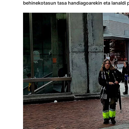
behinekotasun tasa handiagoarekin eta lanaldi p