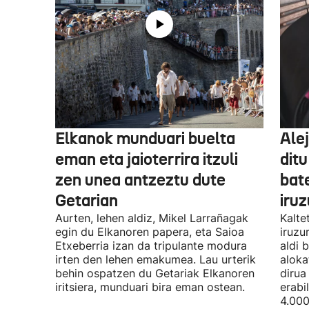
Elkanok munduari buelta
Ale
eman eta jaioterrira itzuli
ditu
zen unea antzeztu dute
bat
Getarian
iru
Aurten, lehen aldiz, Mikel Larrañagak
Kalte
egin du Elkanoren papera, eta Saioa
iruzu
Etxeberria izan da tripulante modura
aldi 
irten den lehen emakumea. Lau urterik
aloka
behin ospatzen du Getariak Elkanoren
dirua
iritsiera, munduari bira eman ostean.
erabi
4.000