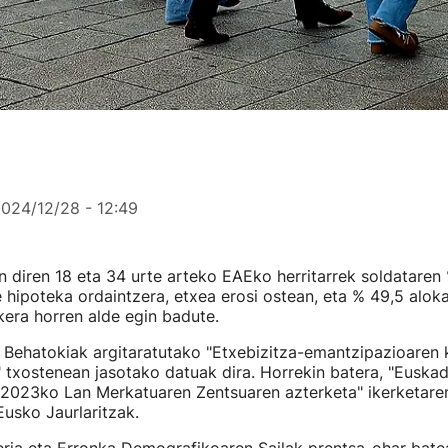
024/12/28 - 12:49
 diren 18 eta 34 urte arteko EAEko herritarrek soldataren
 hipoteka ordaintzera, etxea erosi ostean, eta % 49,5 aloka
kera horren alde egin badute.
 Behatokiak argitaratutako "Etxebizitza-emantzipazioaren 
 txostenean jasotako datuak dira. Horrekin batera, "Euska
 2023ko Lan Merkatuaren Zentsuaren azterketa" ikerketare
Eusko Jaurlaritzak.