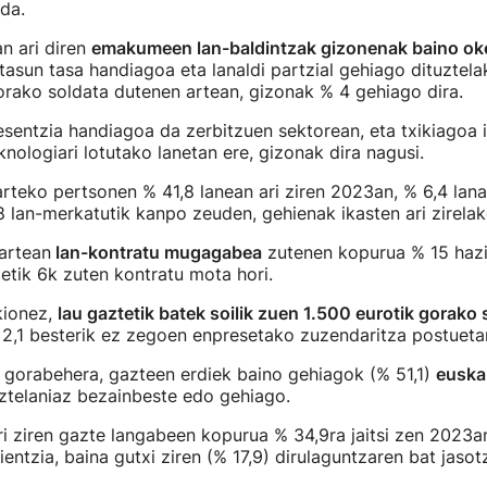
da.
n ari diren
emakumeen lan-baldintzak gizonenak baino ok
asun tasa handiagoa eta lanaldi partzial gehiago dituztela
orako soldata dutenen artean, gizonak % 4 gehiago dira.
entzia handiagoa da zerbitzuen sektorean, eta txikiagoa i
knologiari lotutako lanetan ere, gizonak dira nagusi.
arteko pertsonen % 41,8 lanean ari ziren 2023an, % 6,4 lana 
,8 lan-merkatutik kanpo zeuden, gehienak ikasten ari zirelak
artean
lan-kontratu mugagabea
zutenen kopurua % 15 hazi
tik 6k zuten kontratu mota hori.
kionez,
lau gaztetik batek soilik zuen 1.500 eurotik gorako 
 2,1 besterik ez zegoen enpresetako zuzendaritza postueta
 gorabehera, gazteen erdiek baino gehiagok (% 51,1)
euska
ztelaniaz bezainbeste edo gehiago.
ri ziren gazte langabeen kopurua % 34,9ra jaitsi zen 2023an
entzia, baina gutxi ziren (% 17,9) dirulaguntzaren bat jasotz