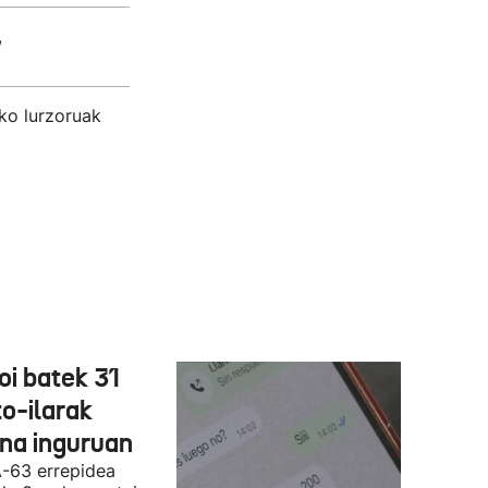
,
ako lurzoruak
oi batek 31
o-ilarak
ona inguruan
A-63 errepidea