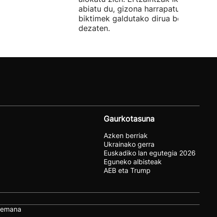
abiatu du, gizona harrapatu eta
biktimek galdutako dirua berreskura
dezaten.
Gaurkotasuna
Azken berriak
Ukrainako gerra
Euskadiko lan egutegia 2026
Eguneko albisteak
AEB eta Trump
remana