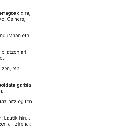
erragoak
dira,
ko. Gainera,
ndustrian eta
bilatzen ari
o.
 zen, eta
soldata
garbia
n.
raz
hitz egiten
. Lautik hiruk
en ari zirenak.