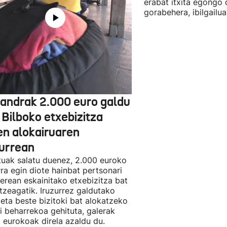
erabat itxita egongo 
gorabehera, ibilgailua
jandrak 2.000 euro galdu
 Bilboko etxebizitza
en alokairuaren
zurrean
tuak salatu duenez, 2.000 euroko
rra egin diote hainbat pertsonari
berean eskainitako etxebizitza bat
tzeagatik. Iruzurrez galdutako
 eta beste bizitoki bat alokatzeko
li beharrekoa gehituta, galerak
 eurokoak direla azaldu du.