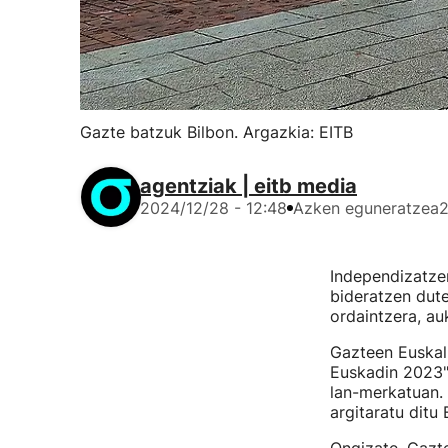
Gazte batzuk Bilbon. Argazkia: EITB
agentziak | eitb media
2024/12/28 - 12:48
Azken eguneratzea
2
Independizatzen
bideratzen dute
ordaintzera, au
Gazteen Euskal
Euskadin 2023"
lan-merkatuan.
argitaratu ditu 