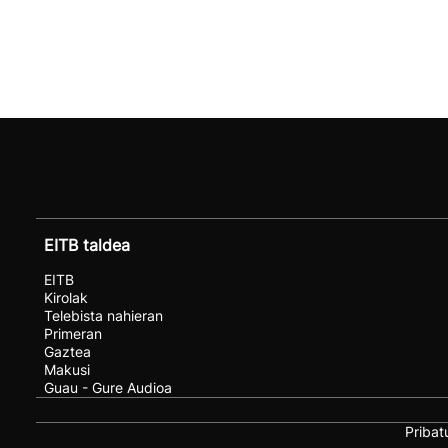
EITB taldea
EITB
Kirolak
Telebista nahieran
Primeran
Gaztea
Makusi
Guau - Gure Audioa
Pribat