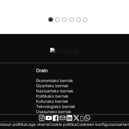
Orain
Ekonomiako berriak
Gizarteko berriak
Nazioarteko berriak
Politikako berriak
Kulturako berriak
Teknologiako berriak
Osasuneko berriak
utasun politika
Lege oharra
Cookie politika
Cookieen konfigurazioa
Har