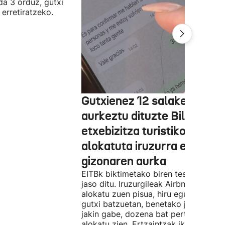
da 3 orduz, gutxi
 erretiratzeko.
Gutxienez 12 salaketa
aurkeztu dituzte Bilbon
etxebizitza turistiko bat
alokatuta iruzurra egin zue
gizonaren aurka
EITBk biktimetako biren testigantzak
jaso ditu. Iruzurgileak Airbnb bidez
alokatu zuen pisua, hiru egunez. Ordu
gutxi batzuetan, benetako jabeak eze
jakin gabe, dozena bat pertsonari
alokatu zien. Ertzaintzak ikerketa