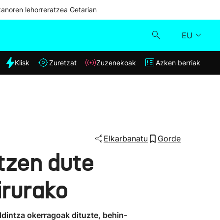
kanoren lehorreratzea Getarian
EU
dia
Klisk
Zuretzat
Zuzenekoak
Azken berriak
Klisk
Zuzenekoak
Zuretzat
Elkarbanatu
Gorde
tzen dute
Azken berriak
irurako
dintza okerragoak dituzte, behin-