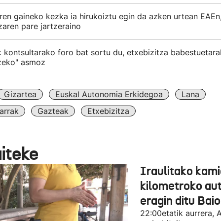
ren gaineko kezka ia hirukoiztu egin da azken urtean EAEn
aren pare jartzeraino
k kontsultarako foro bat sortu du, etxebizitza babestuetar
zeko" asmoz
Gizartea
Euskal Autonomia Erkidegoa
Lana
arrak
Gazteak
Etxebizitza
aiteke
Iraulitako kami
kilometroko aut
eragin ditu Bai
22:00etatik aurrera, 