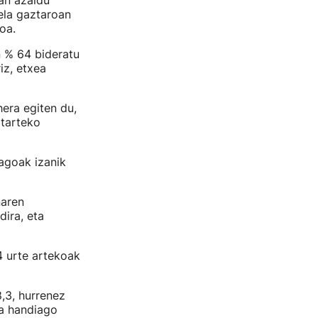
an azaldu
ela gaztaroan
oa.
n % 64 bideratu
iz, etxea
hera egiten du,
itarteko
agoak izanik
naren
dira, eta
4 urte artekoak
,3, hurrenez
ia handiago