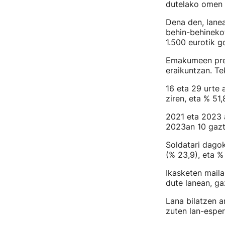
dutelako omen 
Dena den, lanea
behin-behinekot
1.500 eurotik g
Emakumeen pres
eraikuntzan. Te
16 eta 29 urte 
ziren, eta % 51
2021 eta 2023 
2023an 10 gazte
Soldatari dago
(% 23,9), eta %
Ikasketen maila
dute lanean, ga
Lana bilatzen a
zuten lan-esperi