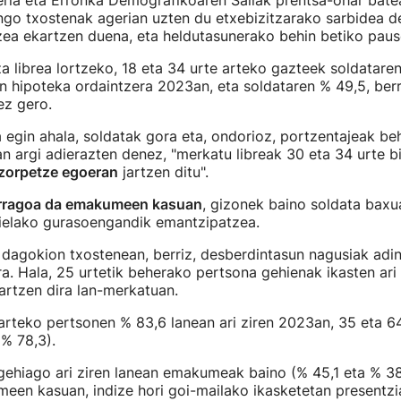
eria eta Erronka Demografikoaren Sailak prentsa-ohar bate
ngo txostenak agerian uzten du etxebizitzarako sarbidea d
zea ekartzen duena, eta heldutasunerako behin betiko paus
a librea lortzeko, 18 eta 34 urte arteko gazteek soldatare
n hipoteka ordaintzera 2023an, eta soldataren % 49,5, berr
ez gero.
 egin ahala, soldatak gora eta, ondorioz, portzentajeak be
n argi adierazten denez, "merkatu libreak 30 eta 34 urte b
zorpetze egoeran
jartzen ditu".
erragoa da emakumeen kasuan
, gizonek baino soldata baxu
aielako gurasoengandik emantzipatzea.
dagokion txostenean, berriz, desberdintasun nagusiak adi
a. Hala, 25 urtetik beherako pertsona gehienak ikasten ari 
artzen dira lan-merkatuan.
arteko pertsonen % 83,6 lanean ari ziren 2023an, 35 eta 6
% 78,3).
gehiago ari ziren lanean emakumeak baino (% 45,1 eta % 38
een kasuan, indize hori goi-mailako ikasketetan presentz