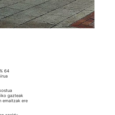
 % 64
irua
kostua
diko gazteak
n emaitzak ere