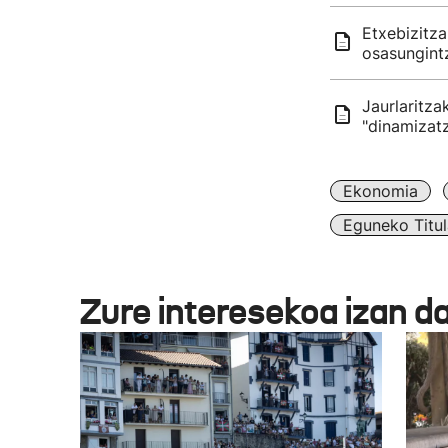
Etxebizitza
osasungintz
Jaurlaritza
"dinamizat
Ekonomia
Eguneko Titul
Zure interesekoa izan d