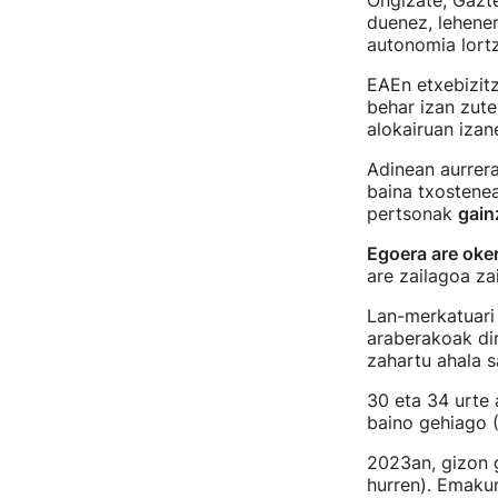
Ongizate, Gazt
duenez, lehene
autonomia lort
EAEn etxebizitz
behar izan zute
alokairuan izan
Adinean aurrera
baina txostenea
pertsonak
gain
Egoera are ok
are zailagoa z
Lan-merkatuari 
araberakoak dir
zahartu ahala s
30 eta 34 urte 
baino gehiago (
2023an, gizon 
hurren). Emakum