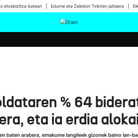
|
|
ko etxebizitza batean
Edurne eta Zeledon Txikiren jaitsiera
El
tura
Ikusmiran
Egural
Osasuna
Teknologia
ldataren % 64 bidera
ra, eta ia erdia aloka
en baten arabera, emakume langileek gizonek baino lan-bal