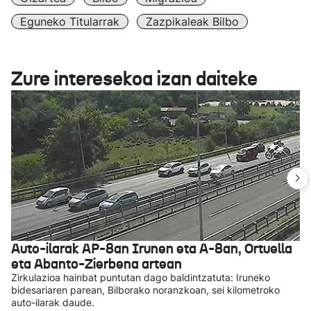
Eguneko Titularrak
Zazpikaleak Bilbo
Zure interesekoa izan daiteke
Auto-ilarak AP-8an Irunen eta A-8an, Ortuella
eta Abanto-Zierbena artean
Zirkulazioa hainbat puntutan dago baldintzatuta: Iruneko
bidesariaren parean, Bilborako noranzkoan, sei kilometroko
auto-ilarak daude.