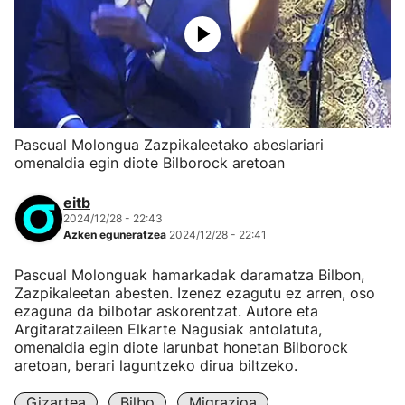
Pascual Molongua Zazpikaleetako abeslariari
omenaldia egin diote Bilborock aretoan
eitb
2024/12/28 - 22:43
Azken eguneratzea
2024/12/28 - 22:41
Pascual Molonguak hamarkadak daramatza Bilbon,
Zazpikaleetan abesten. Izenez ezagutu ez arren, oso
ezaguna da bilbotar askorentzat. Autore eta
Argitaratzaileen Elkarte Nagusiak antolatuta,
omenaldia egin diote larunbat honetan Bilborock
aretoan, berari laguntzeko dirua biltzeko.
Gizartea
Bilbo
Migrazioa