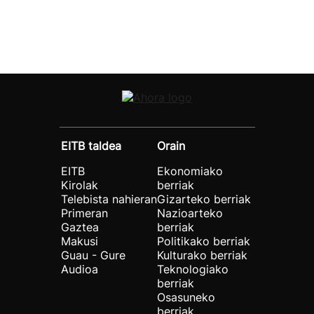
EITB taldea
Orain
EITB
Ekonomiako
Kirolak
berriak
Telebista nahieran
Gizarteko berriak
Primeran
Nazioarteko
Gaztea
berriak
Makusi
Politikako berriak
Guau - Gure
Kulturako berriak
Audioa
Teknologiako
berriak
Osasuneko
berriak