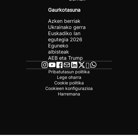
Gaurkotasuna
Azken berriak
Ukrainako gerra
Euskadiko lan
egutegia 2026
Eguneko
albisteak
AEB eta Trump
Pribatutasun politika
Lege oharra
Cookie politika
Cookieen konfigurazioa
Harremana