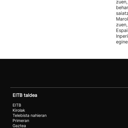
zuen,
behar
saiat
Marok
zuen,
Espai
Inper
egine
EITB taldea
EITB
Kirolak
Telebista nahieran
Primeran
Gaztea