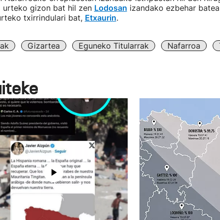
 urteko gizon bat hil zen
Lodosan
izandako ezbehar batea
rteko txirrindulari bat,
Etxaurin
.
uak
Gizartea
Eguneko Titularrak
Nafarroa
aiteke