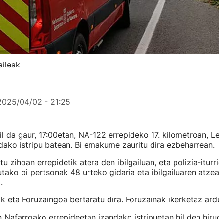
aileak
2025/04/02 - 21:25
 da gaur, 17:00etan, NA-122 errepideko 17. kilometroan, Le
dako istripu batean. Bi emakume zauritu dira ezbeharrean.
u zihoan errepidetik atera den ibilgailuan, eta polizia-iturri
utako bi pertsonak 48 urteko gidaria eta ibilgailuaren atze
.
k eta Foruzaingoa bertaratu dira. Foruzainak ikerketaz ardu
Nafarroako errepideetan izandako istripuetan hil den hiru