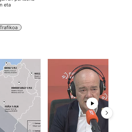
n eta
Trafikoa