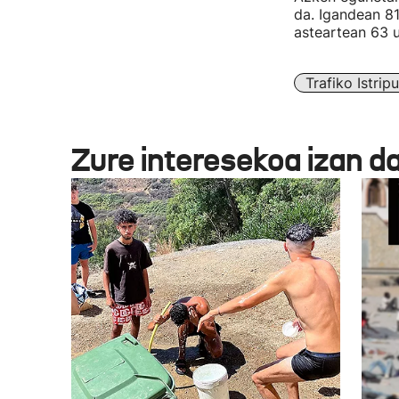
da. Igandean 81
asteartean 63 u
Trafiko Istrip
Zure interesekoa izan d