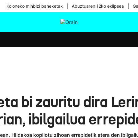
|
|
Koloneko minbizi baheketak
Abuztuaren 12ko eklipsea
Ga
tura
Ikusmiran
Egural
Osasuna
Teknologia
ta bi zauritu dira Ler
rian, ibilgailua errepi
n. Hildakoa kopilotu zihoan errepidetik atera den ibilgailu