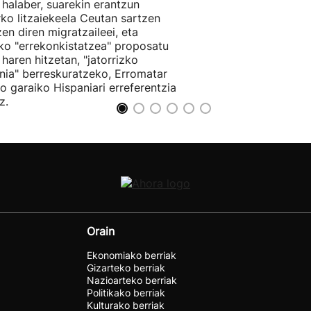
 halaber, suarekin erantzun
ko litzaiekeela Ceutan sartzen
zen diren migratzaileei, eta
o "errekonkistatzea" proposatu
 haren hitzetan, "jatorrizko
nia" berreskuratzeko, Erromatar
io garaiko Hispaniari erreferentzia
z.
Orain
Ekonomiako berriak
Gizarteko berriak
Nazioarteko berriak
Politikako berriak
Kulturako berriak