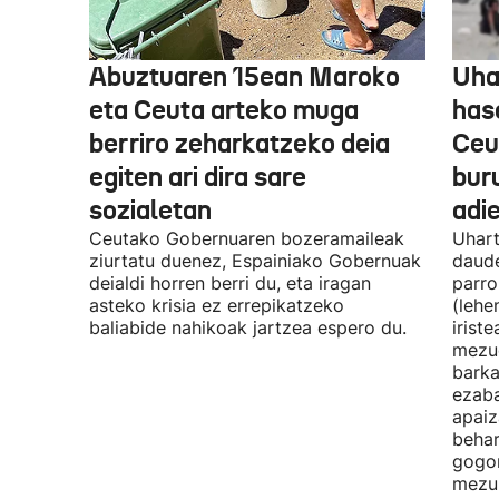
Abuztuaren 15ean Maroko
Uha
eta Ceuta arteko muga
has
berriro zeharkatzeko deia
Ceu
egiten ari dira sare
bur
sozialetan
adi
Ceutako Gobernuaren bozeramaileak
Uhart
ziurtatu duenez, Espainiako Gobernuak
daude
deialdi horren berri du, eta iragan
parro
asteko krisia ez errepikatzeko
(lehe
baliabide nahikoak jartzea espero du.
irist
mezue
barka
ezaba
apaiz
behar
gogor
mezur