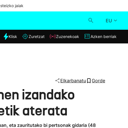
steizko jaiak
EU
dia
Klisk
Zuretzat
Zuzenekoak
Azken berriak
Klisk
Zuzenekoak
Zuretzat
Elkarbanatu
Gorde
inen izandako
Azken berriak
detik aterata
an, eta zauritutako bi pertsonak gidaria (48