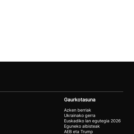
Gaurkotasuna
Azken berriak
Ukrainako gerra
Euskadiko lan egutegia 2026
Eguneko albisteak
AEB eta Trump