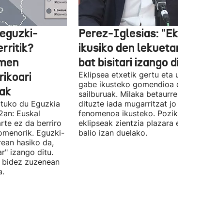
 eguzki-
Perez-Iglesias: "Eklipsea
rritik?
ikusiko den lekuetan milioi
emen
bat bisitari izango dira"
ikoari
Eklipsea etxetik gertu eta urrun joan
gabe ikusteko gomendioa egin du
ak
sailburuak. Milaka betaurreko banatu
atuko du Eguzkia
dituzte iada mugarritzat jo duen
2an: Euskal
fenomenoa ikusteko. Pozik agertu da
arte ez da berriro
eklipseak zientzia plazara eramateko
nomenorik. Eguzki-
balio izan duelako.
rean hasiko da,
r" izango ditu.
n bidez zuzenean
a.