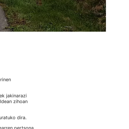
rinen
ek jakinarazi
aldean zihoan
ratuko dira.
garren pertsona