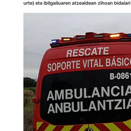
urte) eta ibilgailuaren atzealdean zihoan bidaiari