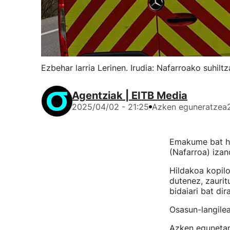
Ezbehar larria Lerinen. Irudia: Nafarroako suhiltz
Agentziak | EITB Media
2025/04/02 - 21:25
Azken eguneratzea
Emakume bat hil
(Nafarroa) izan
Hildakoa kopilot
dutenez, zaurit
bidaiari bat dira
Osasun-langilea
Azken egunetan 