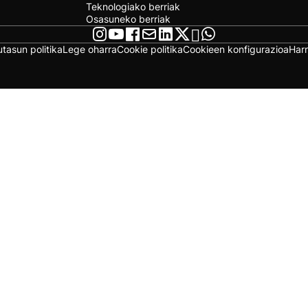
Teknologiako berriak
Osasuneko berriak
utasun politika
Lege oharra
Cookie politika
Cookieen konfigurazioa
Har