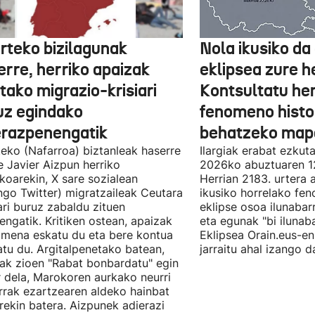
rteko bizilagunak
Nola ikusiko da
erre, herriko apaizak
eklipsea zure he
tako migrazio-krisiari
Kontsultatu h
uz egindako
fenomeno histor
erazpenengatik
behatzeko map
eko (Nafarroa) biztanleak haserre
Ilargiak erabat ezkut
 Javier Aizpun herriko
2026ko abuztuaren 1
koarekin, X sare sozialean
Herrian 2183. urtera 
ngo Twitter) migratzaileak Ceutara
ikusiko horrelako fe
eari buruz zabaldu zituen
eklipse osoa ilunabar
ngatik. Kritiken ostean, apaizak
eta egunak "bi ilunaba
mena eskatu du eta bere kontua
Eklipsea Orain.eus-e
tu du. Argitalpenetako batean,
jarraitu ahal izango d
ak zioen "Rabat bonbardatu" egin
 dela, Marokoren aurkako neurri
rak ezartzearen aldeko hainbat
ekin batera. Aizpunek adierazi