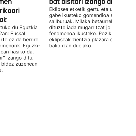
emen
bat bisitari izango dira"
ikoari
Eklipsea etxetik gertu eta urrun joan
gabe ikusteko gomendioa egin du
ak
sailburuak. Milaka betaurreko banatu
atuko du Eguzkia
dituzte iada mugarritzat jo duen
2an: Euskal
fenomenoa ikusteko. Pozik agertu da
arte ez da berriro
eklipseak zientzia plazara eramateko
nomenorik. Eguzki-
balio izan duelako.
rean hasiko da,
r" izango ditu.
n bidez zuzenean
a.