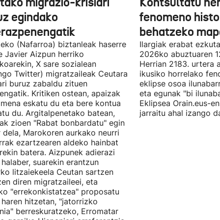
tako migrazio-krisiari
Kontsultatu h
uz egindako
fenomeno histor
erazpenengatik
behatzeko map
eko (Nafarroa) biztanleak haserre
Ilargiak erabat ezkut
 Javier Aizpun herriko
2026ko abuztuaren 1
koarekin, X sare sozialean
Herrian 2183. urtera 
ngo Twitter) migratzaileak Ceutara
ikusiko horrelako fe
eari buruz zabaldu zituen
eklipse osoa ilunabar
ngatik. Kritiken ostean, apaizak
eta egunak "bi ilunaba
mena eskatu du eta bere kontua
Eklipsea Orain.eus-e
tu du. Argitalpenetako batean,
jarraitu ahal izango d
ak zioen "Rabat bonbardatu" egin
 dela, Marokoren aurkako neurri
rak ezartzearen aldeko hainbat
ekin batera. Aizpunek adierazi
 halaber, suarekin erantzun
ko litzaiekeela Ceutan sartzen
zen diren migratzaileei, eta
o "errekonkistatzea" proposatu
 haren hitzetan, "jatorrizko
nia" berreskuratzeko, Erromatar