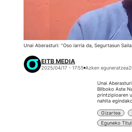
Unai Aberasturi: ''Oso larria da, Segurtasun Sail
EITB MEDIA
2025/04/17 - 17:55
Azken eguneratzea
2
Unai Aberastur
BIlboko Aste Na
printzipioaren 
nahita egindako
Gizartea
Eguneko Titul