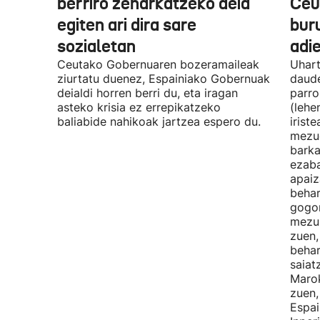
berriro zeharkatzeko deia
Ceu
egiten ari dira sare
bur
sozialetan
adi
Ceutako Gobernuaren bozeramaileak
Uhart
ziurtatu duenez, Espainiako Gobernuak
daude
deialdi horren berri du, eta iragan
parro
asteko krisia ez errepikatzeko
(lehe
baliabide nahikoak jartzea espero du.
irist
mezue
barka
ezaba
apaiz
behar
gogor
mezur
zuen,
behar
saiat
Marok
zuen,
Espai