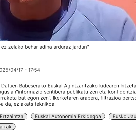
a ez zelako behar adina arduraz jardun''
025/04/17 - 17:54
i Datuen Babeserako Euskal Agintzaritzako kidearen hitzet
gusian"informazio sentibera publikatu zen eta konfidentzia
urraketa bat egon zen". Ikerketaren arabera, filtrazioa pert
a da, ez akats teknikoa.
Ertzaintza
Euskal Autonomia Erkidegoa
Eusko Jaur
arrak