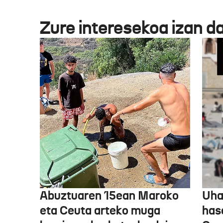
Zure interesekoa izan d
Abuztuaren 15ean Maroko
Uha
eta Ceuta arteko muga
has