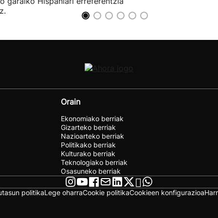
io garaiko Hispaniari erreferentzia
z.
Orain
Ekonomiako berriak
Gizarteko berriak
Nazioarteko berriak
Politikako berriak
Kulturako berriak
Teknologiako berriak
Osasuneko berriak
utasun politika
Lege oharra
Cookie politika
Cookieen konfigurazioa
Har