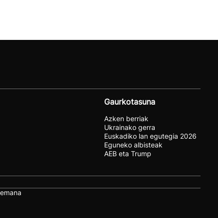
Gaurkotasuna
Azken berriak
Ukrainako gerra
Euskadiko lan egutegia 2026
Eguneko albisteak
AEB eta Trump
remana