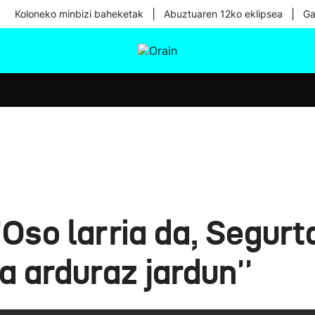
|
|
Koloneko minbizi baheketak
Abuztuaren 12ko eklipsea
Ga
tura
Ikusmiran
Egural
Osasuna
Teknologia
'Oso larria da, Segurt
a arduraz jardun''