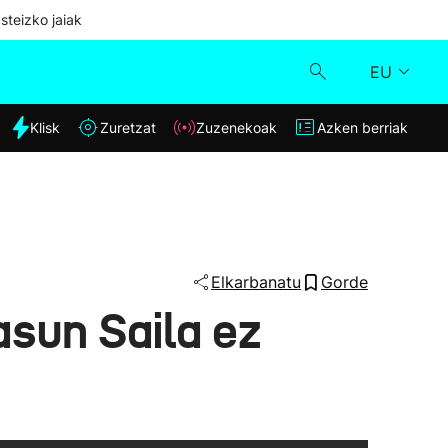
steizko jaiak
EU
dia
Klisk
Zuretzat
Zuzenekoak
Azken berriak
Klisk
Zuzenekoak
Zuretzat
Elkarbanatu
Gorde
asun Saila ez
Azken berriak