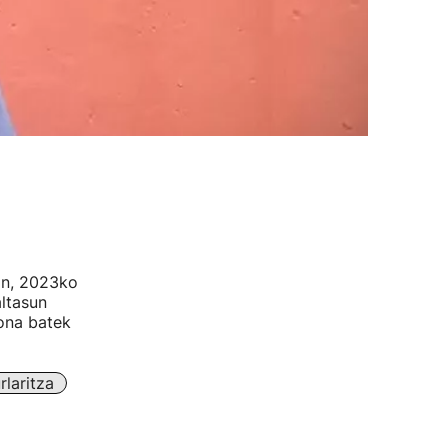
an, 2023ko
ltasun
sona batek
laritza