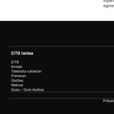
Inper
egine
EITB taldea
EITB
Kirolak
Telebista nahieran
Primeran
Gaztea
Makusi
Guau - Gure Audioa
Pribat