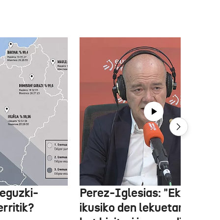
 eguzki-
Perez-Iglesias: "Eklipsea
rritik?
ikusiko den lekuetan milioi