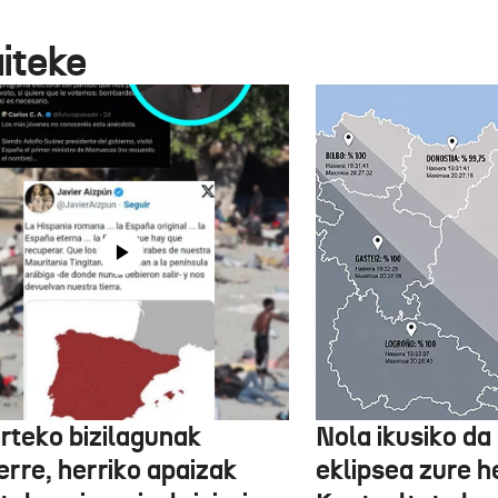
aiteke
rteko bizilagunak
Nola ikusiko da
erre, herriko apaizak
eklipsea zure he