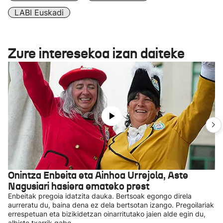
LABI Euskadi
Zure interesekoa izan daiteke
Onintza Enbeita eta Ainhoa Urrejola, Aste
Nagusiari hasiera emateko prest
Enbeitak pregoia idatzita dauka. Bertsoak egongo direla
aurreratu du, baina dena ez dela bertsotan izango. Pregoilariak
errespetuan eta bizikidetzan oinarritutako jaien alde egin du,
albiste txarrik gabe.