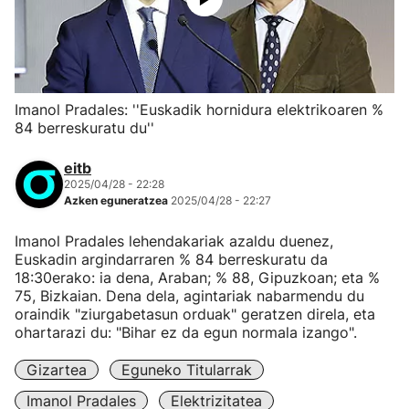
Imanol Pradales: ''Euskadik hornidura elektrikoaren %
84 berreskuratu du''
eitb
2025/04/28 - 22:28
Azken eguneratzea
2025/04/28 - 22:27
Imanol Pradales lehendakariak azaldu duenez,
Euskadin argindarraren % 84 berreskuratu da
18:30erako: ia dena, Araban; % 88, Gipuzkoan; eta %
75, Bizkaian. Dena dela, agintariak nabarmendu du
oraindik "ziurgabetasun orduak" geratzen direla, eta
ohartarazi du: "Bihar ez da egun normala izango".
Gizartea
Eguneko Titularrak
Imanol Pradales
Elektrizitatea