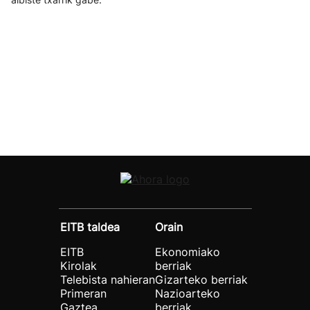
EITB taldea
Orain
EITB
Ekonomiako
Kirolak
berriak
Telebista nahieran
Gizarteko berriak
Primeran
Nazioarteko
Gaztea
berriak