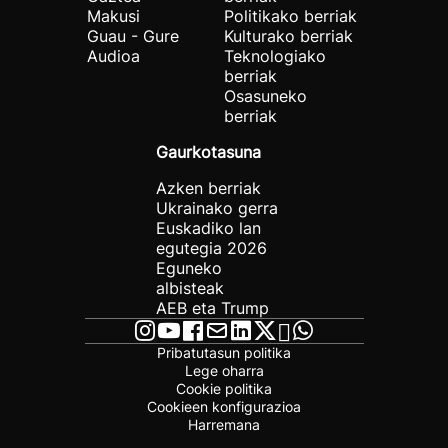
Makusi
Politikako berriak
Guau - Gure
Kulturako berriak
Audioa
Teknologiako
berriak
Osasuneko
berriak
Gaurkotasuna
Azken berriak
Ukrainako gerra
Euskadiko lan
egutegia 2026
Eguneko
albisteak
AEB eta Trump
Pribatutasun politika
Lege oharra
Cookie politika
Cookieen konfigurazioa
Harremana