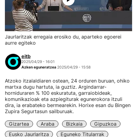
Jaurlaritzak erregaia erosiko du, aparteko egoerei
aurre egiteko
eitb
2025/04/29 - 16:01
Azken eguneratzea
2025/04/29 - 15:58
Atzoko itzalaldiaren ostean, 24 orduren buruan, ohiko
martxa dugu hartuta, ia guztiz. Argindarrar-
horniduraren % 100 eskuratuta, garraiobideak,
komunikazioak eta azpiegiturak egunerokora itzuli
dira, ia erabateko bermearekin. Horixe esan du Bingen
Zupira Segurtasun sailburuak.
Gizartea
Araba
Bizkaia
Gipuzkoa
Eusko Jaurlaritza
Eguneko Titularrak