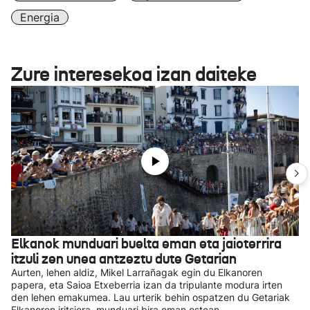
Energia
Zure interesekoa izan daiteke
Elkanok munduari buelta eman eta jaioterrira
itzuli zen unea antzeztu dute Getarian
Aurten, lehen aldiz, Mikel Larrañagak egin du Elkanoren
papera, eta Saioa Etxeberria izan da tripulante modura irten
den lehen emakumea. Lau urterik behin ospatzen du Getariak
Elkanoren iritsiera, munduari bira eman ostean.