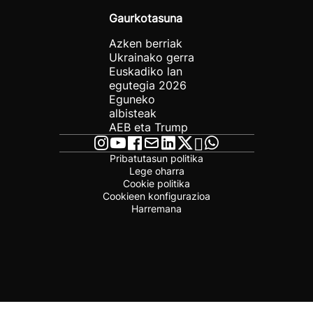
Gaurkotasuna
Azken berriak
Ukrainako gerra
Euskadiko lan
egutegia 2026
Eguneko
albisteak
AEB eta Trump
Pribatutasun politika
Lege oharra
Cookie politika
Cookieen konfigurazioa
Harremana