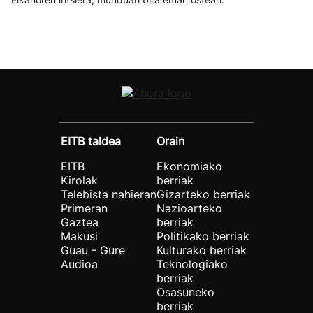
EITB taldea
Orain
EITB
Ekonomiako
Kirolak
berriak
Telebista nahieran
Gizarteko berriak
Primeran
Nazioarteko
Gaztea
berriak
Makusi
Politikako berriak
Guau - Gure
Kulturako berriak
Audioa
Teknologiako
berriak
Osasuneko
berriak