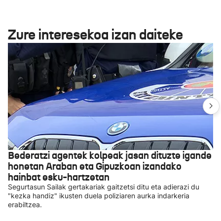
Zure interesekoa izan daiteke
Bederatzi agentek kolpeak jasan dituzte igande
honetan Araban eta Gipuzkoan izandako
hainbat esku-hartzetan
Segurtasun Sailak gertakariak gaitzetsi ditu eta adierazi du
"kezka handiz" ikusten duela poliziaren aurka indarkeria
erabiltzea.