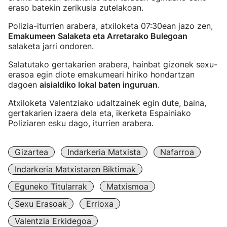
eraso batekin zerikusia zutelakoan.
Polizia-iturrien arabera, atxiloketa 07:30ean jazo zen,
Emakumeen Salaketa eta Arretarako Bulegoan
salaketa jarri ondoren.
Salatutako gertakarien arabera, hainbat gizonek sexu-
erasoa egin diote emakumeari hiriko hondartzan
dagoen
aisialdiko lokal baten inguruan
.
Atxiloketa Valentziako udaltzainek egin dute, baina,
gertakarien izaera dela eta, ikerketa Espainiako
Poliziaren esku dago, iturrien arabera.
Gizartea
Indarkeria Matxista
Nafarroa
Indarkeria Matxistaren Biktimak
Eguneko Titularrak
Matxismoa
Sexu Erasoak
Errioxa
Valentzia Erkidegoa