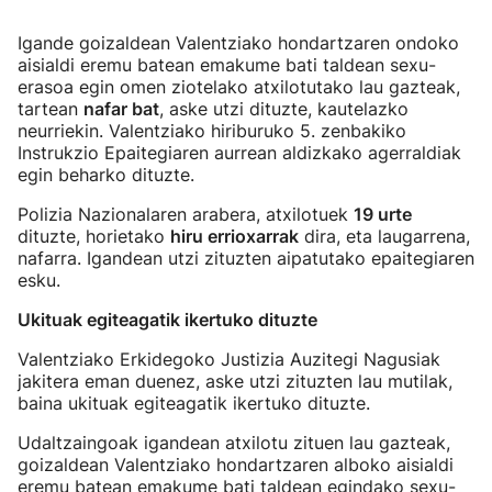
Igande goizaldean Valentziako hondartzaren ondoko
aisialdi eremu batean emakume bati taldean sexu-
erasoa egin omen ziotelako atxilotutako lau gazteak,
tartean
nafar bat
, aske utzi dituzte, kautelazko
neurriekin. Valentziako hiriburuko 5. zenbakiko
Instrukzio Epaitegiaren aurrean aldizkako agerraldiak
egin beharko dituzte.
Polizia Nazionalaren arabera, atxilotuek
19 urte
dituzte, horietako
hiru errioxarrak
dira, eta laugarrena,
nafarra. Igandean utzi zituzten aipatutako epaitegiaren
esku.
Ukituak egiteagatik ikertuko dituzte
Valentziako Erkidegoko Justizia Auzitegi Nagusiak
jakitera eman duenez, aske utzi zituzten lau mutilak,
baina ukituak egiteagatik ikertuko dituzte.
Udaltzaingoak igandean atxilotu zituen lau gazteak,
goizaldean Valentziako hondartzaren alboko aisialdi
eremu batean emakume bati taldean egindako sexu-