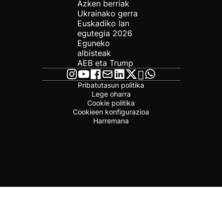
Azken berriak
Ukrainako gerra
Euskadiko lan
egutegia 2026
Eguneko
albisteak
AEB eta Trump
Pribatutasun politika
Lege oharra
Cookie politika
Cookieen konfigurazioa
Harremana