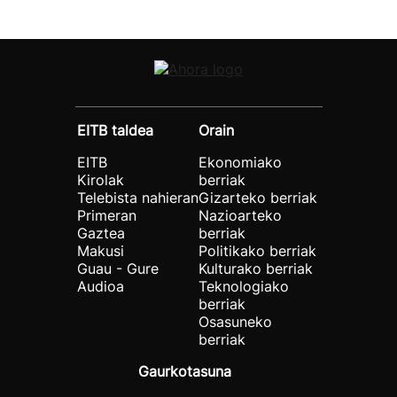
EITB taldea
Orain
EITB
Ekonomiako
Kirolak
berriak
Telebista nahieran
Gizarteko berriak
Primeran
Nazioarteko
Gaztea
berriak
Makusi
Politikako berriak
Guau - Gure
Kulturako berriak
Audioa
Teknologiako
berriak
Osasuneko
berriak
Gaurkotasuna