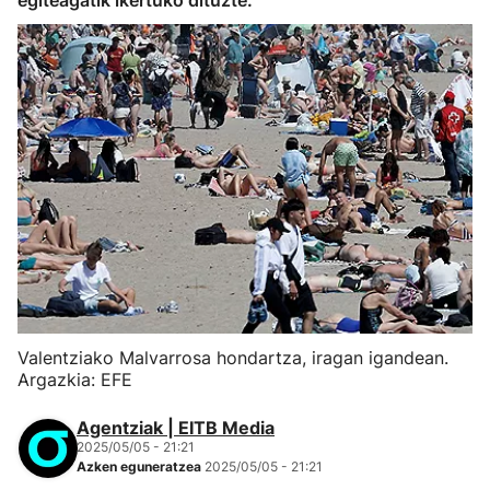
egiteagatik ikertuko dituzte.
Valentziako Malvarrosa hondartza, iragan igandean.
Argazkia: EFE
Agentziak | EITB Media
2025/05/05 - 21:21
Azken eguneratzea
2025/05/05 - 21:21