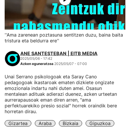
''Ama zarenean poztasuna sentitzen duzu, baina baita
tristura eta beldurra ere''
ANE SANTESTEBAN | EITB MEDIA
2025/05/06 - 17:42
Azken eguneratzea
2025/05/07 - 07:00
Unai Serrano psikologoak eta Saray Cano
pedagogoak ikastaroak ematen dizkiete ongizate
emozionala indartu nahi duten amei. Osasun
mentalean adituak adierazi duenez, azken urteetan
aurrerapausoak eman diren arren, "ama
perfektuarekiko presio sozial" horrek oraindik bere
horretan dirau.
Gizartea
Araba
Bizkaia
Gipuzkoa