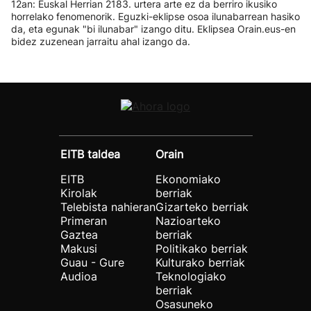
12an: Euskal Herrian 2183. urtera arte ez da berriro ikusiko
horrelako fenomenorik. Eguzki-eklipse osoa ilunabarrean hasiko
da, eta egunak "bi ilunabar" izango ditu. Eklipsea Orain.eus-en
bidez zuzenean jarraitu ahal izango da.
EITB taldea
Orain
EITB
Ekonomiako
Kirolak
berriak
Telebista nahieran
Gizarteko berriak
Primeran
Nazioarteko
Gaztea
berriak
Makusi
Politikako berriak
Guau - Gure
Kulturako berriak
Audioa
Teknologiako
berriak
Osasuneko