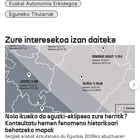
Euskal Autonomia Erkidegoa
Eguneko Titularrak
Zure interesekoa izan daiteke
Nola ikusiko da eguzki-eklipsea zure herritik?
Kontsultatu hemen fenomeno historikoari
behatzeko mapak
Ilargiak erabat ezkutatuko du Eguzkia 2026ko abuztuaren