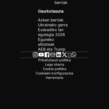
berriak
Gaurkotasuna
Azken berriak
Ukrainako gerra
Euskadiko lan
egutegia 2026
Eguneko
albisteak
AEB eta Trump
Pribatutasun politika
Lege oharra
Cookie politika
Cookieen konfigurazioa
Harremana