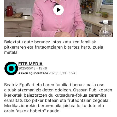
Baieztatu dute berunez intoxikatu zen familiak
pitxerraren eta frutaontziaren bitartez hartu zuela
metala
EITB MEDIA
2025/05/13 - 15:46
Azken eguneratzea
2025/05/13 - 15:43
Beatriz Egañari eta haren familiari berun-maila oso
altuak atzeman zizkieten odolean. Osasun Publikoaren
ikerketak baieztatzen du kutsadura-fokua zeramika
esmaltatuzko pitxer batean eta frutaontzian zegoela.
Medikazioarekin berun-maila jaistea lortu dute eta
orain "askoz hobeto" daude.