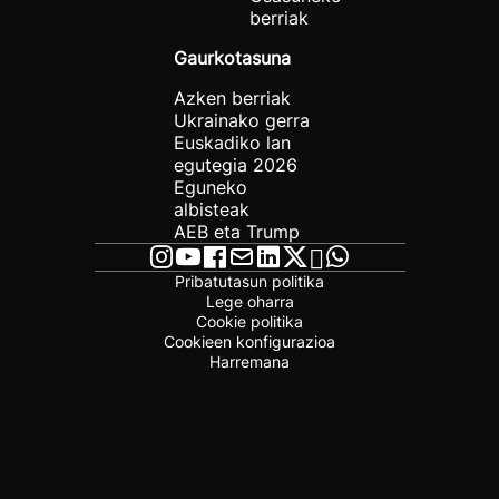
berriak
Gaurkotasuna
Azken berriak
Ukrainako gerra
Euskadiko lan
egutegia 2026
Eguneko
albisteak
AEB eta Trump
Pribatutasun politika
Lege oharra
Cookie politika
Cookieen konfigurazioa
Harremana