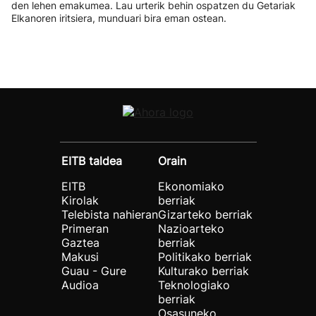
den lehen emakumea. Lau urterik behin ospatzen du Getariak
Elkanoren iritsiera, munduari bira eman ostean.
EITB taldea
Orain
EITB
Ekonomiako
Kirolak
berriak
Telebista nahieran
Gizarteko berriak
Primeran
Nazioarteko
Gaztea
berriak
Makusi
Politikako berriak
Guau - Gure
Kulturako berriak
Audioa
Teknologiako
berriak
Osasuneko