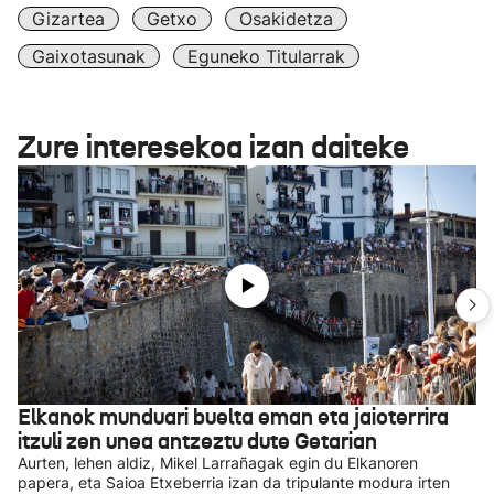
Gizartea
Getxo
Osakidetza
Gaixotasunak
Eguneko Titularrak
Zure interesekoa izan daiteke
Elkanok munduari buelta eman eta jaioterrira
itzuli zen unea antzeztu dute Getarian
Aurten, lehen aldiz, Mikel Larrañagak egin du Elkanoren
papera, eta Saioa Etxeberria izan da tripulante modura irten