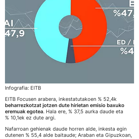
Infografia: EITB
EITB Focusen arabera, inkestatutakoen % 52,4k
beharrezkotzat jotzen dute hirietan
emisio baxuko
eremuak egotea
. Hala ere, % 37,5 aurka daude eta
% 10,1ek ez dute argi.
Nafarroan gehienak daude horren alde, inkesta egin
dutenen % 55,4 alde baitaude; Araban eta Gipuzkoan,