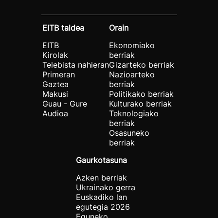
EITB taldea
Orain
EITB
Ekonomiako
Kirolak
berriak
Telebista nahieran
Gizarteko berriak
Primeran
Nazioarteko
Gaztea
berriak
Makusi
Politikako berriak
Guau - Gure
Kulturako berriak
Audioa
Teknologiako
berriak
Osasuneko
berriak
Gaurkotasuna
Azken berriak
Ukrainako gerra
Euskadiko lan
egutegia 2026
Eguneko