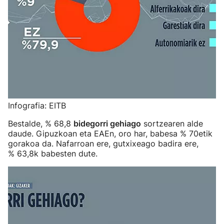
Infografia: EITB
Bestalde, % 68,8
bidegorri gehiago
sortzearen alde
daude. Gipuzkoan eta EAEn, oro har, babesa % 70etik
gorakoa da. Nafarroan ere, gutxixeago badira ere,
% 63,8k babesten dute.