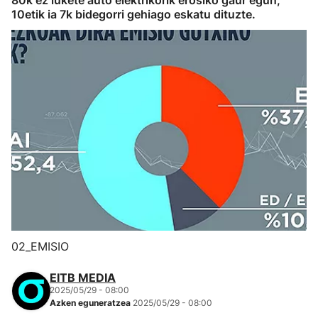
80k ez lukete auto elektrikorik erosiko gaur egun;
10etik ia 7k bidegorri gehiago eskatu dituzte.
02_EMISIO
EITB MEDIA
2025/05/29 - 08:00
Azken eguneratzea
2025/05/29 - 08:00