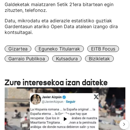
Galdeketak maiatzaren 5etik 21era bitartean egin
zituzten, telefonoz.
Datu, mikrodatu eta adierazle estatistiko guztiak
Gardentasun atariko Open Data atalean izango dira
kontsultagai.
Gizartea
Eguneko Titularrak
EITB Focus
Garraio Publikoa
Kutsadura
Bizikletak
Zure interesekoa izan daiteke