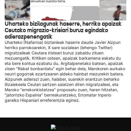
Uharteko bizilagunak haserre, herriko apaizak
Ceutako migrazio-krisiari buruz egindako
adierazpenengatik
Uharteko (Nafarroa) biztanleak haserre daude Javier Aizpun
herriko parrokoarekin, X sare sozialean (lehengo Twitter)
migratzaileak Ceutara iristeari buruz zabaldu zituen
mezuengatik. Kritiken ostean, apaizak barkamena eskatu du
eta bere kontua ezabatu du. Argitalpenetako batean, apaizak
zioen "Rabat bonbardatu" egin behar dela, Marokoren aurkako
neurri gogorrak ezartzearen aldeko hainbat mezurekin batera.
Aizpunek adierazi zuen, halaber, suarekin erantzun beharko
litzaiekeela Ceutan sartzen saiatzen diren migratzaileei, eta
Maroko "errekonkistatzea" proposatu zuen, haren hitzetan,
"jatorrizko Espainia" berreskuratzeko, Erromatar Inperio
garaiko Hispaniari erreferentzia eginez.