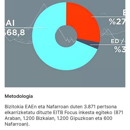
Metodologia
Bizitokia EAEn eta Nafarroan duten 3.871 pertsona
elkarrizketatu dituzte EITB Focus inkesta egiteko (871
Araban, 1.200 Bizkaian, 1.200 Gipuzkoan eta 600
Nafarroan).