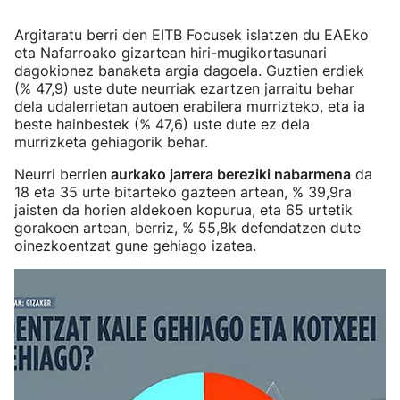
Argitaratu berri den EITB Focusek islatzen du EAEko
eta Nafarroako gizartean hiri-mugikortasunari
dagokionez banaketa argia dagoela. Guztien erdiek
(% 47,9) uste dute neurriak ezartzen jarraitu behar
dela udalerrietan autoen erabilera murrizteko, eta ia
beste hainbestek (% 47,6) uste dute ez dela
murrizketa gehiagorik behar.
Neurri berrien
aurkako jarrera bereziki nabarmena
da
18 eta 35 urte bitarteko gazteen artean, % 39,9ra
jaisten da horien aldekoen kopurua, eta 65 urtetik
gorakoen artean, berriz, % 55,8k defendatzen dute
oinezkoentzat gune gehiago izatea.