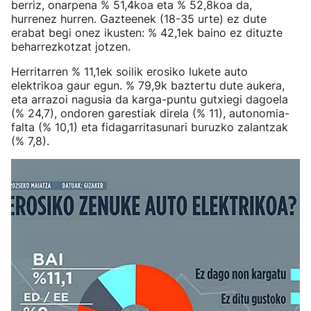
berriz, onarpena % 51,4koa eta % 52,8koa da,
hurrenez hurren. Gazteenek (18-35 urte) ez dute
erabat begi onez ikusten: % 42,1ek baino ez dituzte
beharrezkotzat jotzen.
Herritarren % 11,1ek soilik erosiko lukete auto
elektrikoa gaur egun. % 79,9k baztertu dute aukera,
eta arrazoi nagusia da karga-puntu gutxiegi dagoela
(% 24,7), ondoren garestiak direla (% 11), autonomia-
falta (% 10,1) eta fidagarritasunari buruzko zalantzak
(% 7,8).