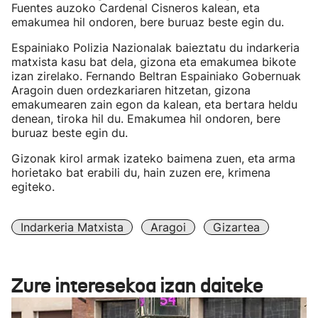
Fuentes auzoko Cardenal Cisneros kalean, eta
emakumea hil ondoren, bere buruaz beste egin du.
Espainiako Polizia Nazionalak baieztatu du indarkeria
matxista kasu bat dela, gizona eta emakumea bikote
izan zirelako. Fernando Beltran Espainiako Gobernuak
Aragoin duen ordezkariaren hitzetan, gizona
emakumearen zain egon da kalean, eta bertara heldu
denean, tiroka hil du. Emakumea hil ondoren, bere
buruaz beste egin du.
Gizonak kirol armak izateko baimena zuen, eta arma
horietako bat erabili du, hain zuzen ere, krimena
egiteko.
Indarkeria Matxista
Aragoi
Gizartea
Zure interesekoa izan daiteke