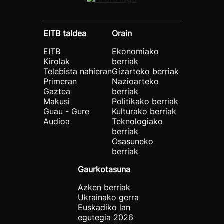
EITB taldea
Orain
EITB
Ekonomiako
Kirolak
berriak
Telebista nahieran
Gizarteko berriak
Primeran
Nazioarteko
Gaztea
berriak
Makusi
Politikako berriak
Guau - Gure
Kulturako berriak
Audioa
Teknologiako
berriak
Osasuneko
berriak
Gaurkotasuna
Azken berriak
Ukrainako gerra
Euskadiko lan
egutegia 2026