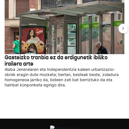
Gasteizko tranbia ez da erdigunetik ibiliko
irailera arte
Alaba Jeneralaren eta Independentzia kaleen urbanizazio-
obrek eragin dute mozketa; bertan, besteak beste, zoladura
homogeneoa jarriko da, bideen zati bat berriztuko da eta
hainbat konponketa egingo dira.