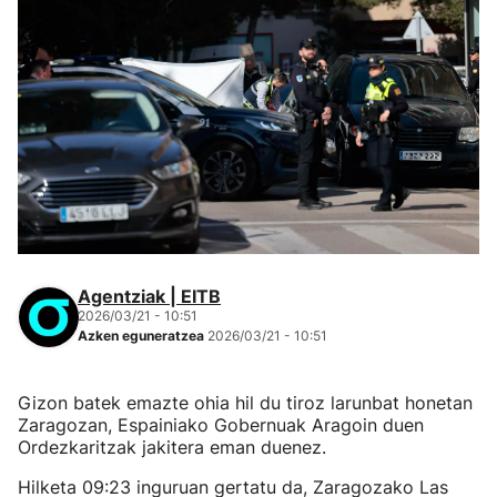
Agentziak | EITB
2026/03/21 - 10:51
Azken eguneratzea
2026/03/21 - 10:51
Gizon batek emazte ohia hil du tiroz larunbat honetan
Zaragozan, Espainiako Gobernuak Aragoin duen
Ordezkaritzak jakitera eman duenez.
Hilketa 09:23 inguruan gertatu da, Zaragozako Las