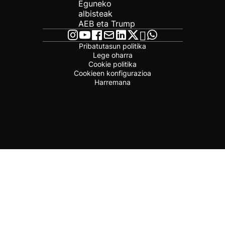
Eguneko
albisteak
AEB eta Trump
Pribatutasun politika
Lege oharra
Cookie politika
Cookieen konfigurazioa
Harremana