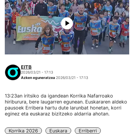
EITB
2026/03/21 - 17:13
Azken eguneratzea
2026/03/21 - 17:13
13:23an iritsiko da igandean Korrika Nafarroako
hiriburura, bere laugarren egunean. Euskararen aldeko
pausoek Erribera hartu dute larunbat honetan, korri
eginez eta euskaraz bizitzeko aldarria ahotan.
Korrika 2026
Euskara
Erriberri