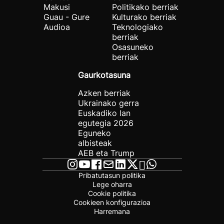
Makusi
Politikako berriak
Guau - Gure
Kulturako berriak
Audioa
Teknologiako
berriak
Osasuneko
berriak
Gaurkotasuna
Azken berriak
Ukrainako gerra
Euskadiko lan
egutegia 2026
Eguneko
albisteak
AEB eta Trump
Pribatutasun politika
Lege oharra
Cookie politika
Cookieen konfigurazioa
Harremana