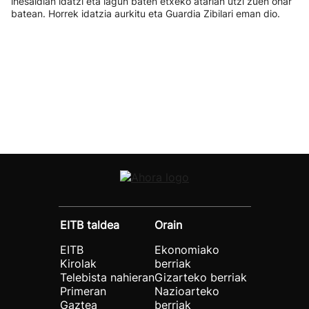
ihesaldian idatzi eta lagun baten etxeko atarian utzi zuen ohar
batean. Horrek idatzia aurkitu eta Guardia Zibilari eman dio.
EITB taldea
Orain
EITB
Ekonomiako
Kirolak
berriak
Telebista nahieran
Gizarteko berriak
Primeran
Nazioarteko
Gaztea
berriak