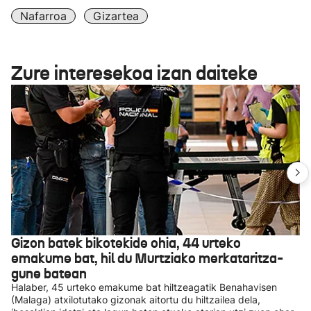
Nafarroa
Gizartea
Zure interesekoa izan daiteke
Gizon batek bikotekide ohia, 44 urteko
emakume bat, hil du Murtziako merkataritza-
gune batean
Halaber, 45 urteko emakume bat hiltzeagatik Benahavisen
(Malaga) atxilotutako gizonak aitortu du hiltzailea dela,