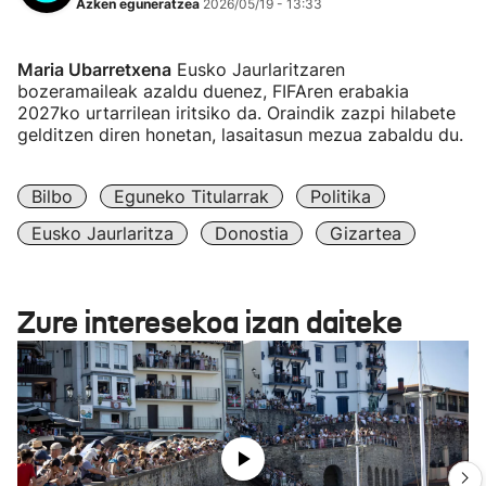
Azken eguneratzea
2026/05/19 - 13:33
Maria Ubarretxena
Eusko Jaurlaritzaren
bozeramaileak azaldu duenez, FIFAren erabakia
2027ko urtarrilean iritsiko da. Oraindik zazpi hilabete
gelditzen diren honetan, lasaitasun mezua zabaldu du.
Bilbo
Eguneko Titularrak
Politika
Eusko Jaurlaritza
Donostia
Gizartea
Zure interesekoa izan daiteke