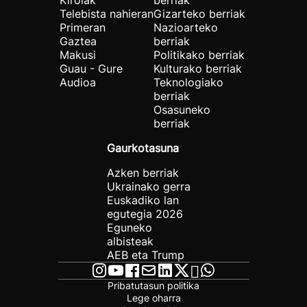
Kirolak
berriak
Telebista nahieran
Gizarteko berriak
Primeran
Nazioarteko
Gaztea
berriak
Makusi
Politikako berriak
Guau - Gure
Kulturako berriak
Audioa
Teknologiako
berriak
Osasuneko
berriak
Gaurkotasuna
Azken berriak
Ukrainako gerra
Euskadiko lan
egutegia 2026
Eguneko
albisteak
AEB eta Trump
Pribatutasun politika
Lege oharra