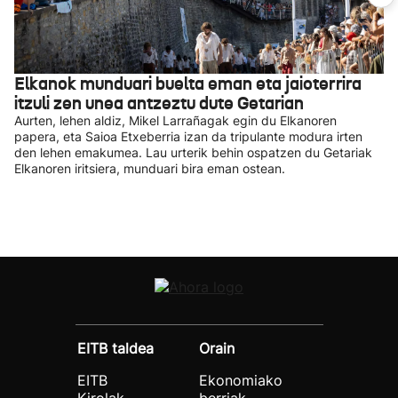
Elkanok munduari buelta eman eta jaioterrira
itzuli zen unea antzeztu dute Getarian
Aurten, lehen aldiz, Mikel Larrañagak egin du Elkanoren
papera, eta Saioa Etxeberria izan da tripulante modura irten
den lehen emakumea. Lau urterik behin ospatzen du Getariak
Elkanoren iritsiera, munduari bira eman ostean.
EITB taldea
Orain
EITB
Ekonomiako