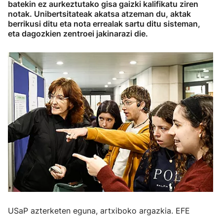
batekin ez aurkeztutako gisa gaizki kalifikatu ziren
notak. Unibertsitateak akatsa atzeman du, aktak
berrikusi ditu eta nota errealak sartu ditu sisteman,
eta dagozkien zentroei jakinarazi die.
USaP azterketen eguna, artxiboko argazkia. EFE