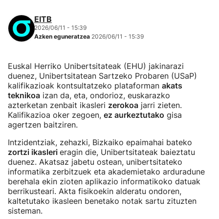
EITB
2026/06/11 - 15:39
Azken eguneratzea
2026/06/11 - 15:39
Euskal Herriko Unibertsitateak (EHU) jakinarazi
duenez, Unibertsitatean Sartzeko Probaren (USaP)
kalifikazioak kontsultatzeko plataforman
akats
teknikoa
izan da, eta, ondorioz, euskarazko
azterketan zenbait ikasleri
zerokoa
jarri zieten.
Kalifikazioa oker zegoen,
ez aurkeztutako
gisa
agertzen baitziren.
Intzidentziak, zehazki, Bizkaiko epaimahai bateko
zortzi ikasleri
eragin die, Unibertsitateak baieztatu
duenez. Akatsaz jabetu ostean, unibertsitateko
informatika zerbitzuek eta akademietako arduradune
berehala ekin zioten aplikazio informatikoko datuak
berrikusteari. Akta fisikoekin alderatu ondoren,
kaltetutako ikasleen benetako notak sartu zituzten
sisteman.