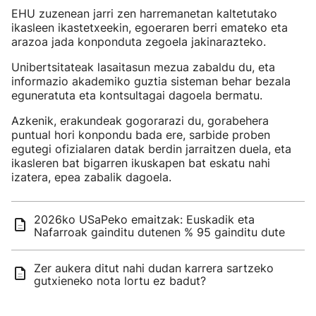
EHU zuzenean jarri zen harremanetan kaltetutako
ikasleen ikastetxeekin, egoeraren berri emateko eta
arazoa jada konponduta zegoela jakinarazteko.
Unibertsitateak lasaitasun mezua zabaldu du, eta
informazio akademiko guztia sisteman behar bezala
eguneratuta eta kontsultagai dagoela bermatu.
Azkenik, erakundeak gogorarazi du, gorabehera
puntual hori konpondu bada ere, sarbide proben
egutegi ofizialaren datak berdin jarraitzen duela, eta
ikasleren bat bigarren ikuskapen bat eskatu nahi
izatera, epea zabalik dagoela.
2026ko USaPeko emaitzak: Euskadik eta
Nafarroak gainditu dutenen % 95 gainditu dute
Zer aukera ditut nahi dudan karrera sartzeko
gutxieneko nota lortu ez badut?