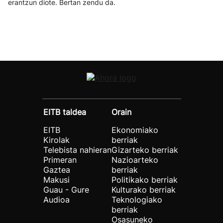
erantzun diote. Bertan zendu da.
EITB taldea
Orain
EITB
Ekonomiako
Kirolak
berriak
Telebista nahieran
Gizarteko berriak
Primeran
Nazioarteko
Gaztea
berriak
Makusi
Politikako berriak
Guau - Gure
Kulturako berriak
Audioa
Teknologiako
berriak
Osasuneko