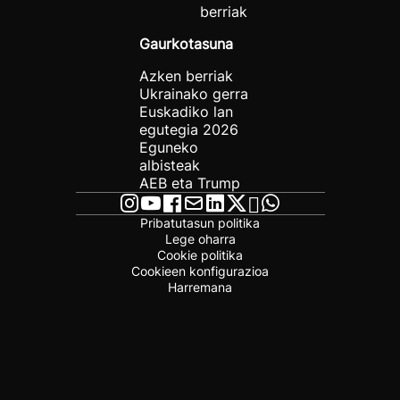
berriak
Gaurkotasuna
Azken berriak
Ukrainako gerra
Euskadiko lan
egutegia 2026
Eguneko
albisteak
AEB eta Trump
Pribatutasun politika
Lege oharra
Cookie politika
Cookieen konfigurazioa
Harremana