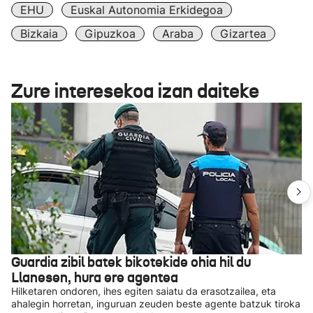
EHU
Euskal Autonomia Erkidegoa
Bizkaia
Gipuzkoa
Araba
Gizartea
Zure interesekoa izan daiteke
Guardia zibil batek bikotekide ohia hil du
Llanesen, hura ere agentea
Hilketaren ondoren, ihes egiten saiatu da erasotzailea, eta
ahalegin horretan, inguruan zeuden beste agente batzuk tiroka