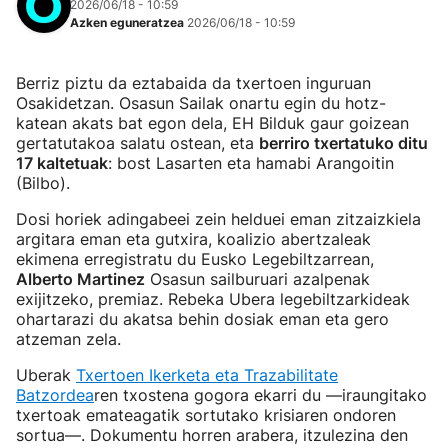
2026/06/18 - 10:59
Azken eguneratzea
2026/06/18 - 10:59
Berriz piztu da eztabaida da txertoen inguruan
Osakidetzan. Osasun Sailak onartu egin du hotz-
katean akats bat egon dela, EH Bilduk gaur goizean
gertatutakoa salatu ostean, eta
berriro txertatuko ditu
17 kaltetuak
: bost Lasarten eta hamabi Arangoitin
(Bilbo).
Dosi horiek adingabeei zein helduei eman zitzaizkiela
argitara eman eta gutxira, koalizio abertzaleak
ekimena erregistratu du Eusko Legebiltzarrean,
Alberto Martinez
Osasun sailburuari azalpenak
exijitzeko, premiaz. Rebeka Ubera legebiltzarkideak
ohartarazi du akatsa behin dosiak eman eta gero
atzeman zela.
Uberak
Txertoen Ikerketa eta Trazabilitate
Batzordea
ren txostena gogora ekarri du —iraungitako
txertoak emateagatik sortutako krisiaren ondoren
sortua—. Dokumentu horren arabera, itzulezina den