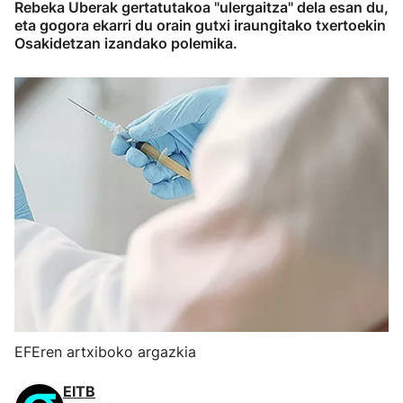
Rebeka Uberak gertatutakoa "ulergaitza" dela esan du,
eta gogora ekarri du orain gutxi iraungitako txertoekin
Osakidetzan izandako polemika.
EFEren artxiboko argazkia
EITB