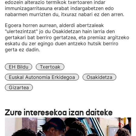
edozein alterazio termikok txertoaren indar
immunizagarritasuna erabat indargabetzen edo
nabarmen murrizten du, itxuraz nabari ez den arren.
Egoera horren aurrean, alderdi abertzaleak
"ulertezintzat" jo du Osakidetzan hain larria den
gertakari bat berriro gertatzea, eta premiaz argitzeko
eskatu du zer egingo duen antzeko hutsik berriro
gerta ez dadin.
EH Bildu
Txertoak
Euskal Autonomia Erkidegoa
Osakidetza
Gizartea
Zure interesekoa izan daiteke