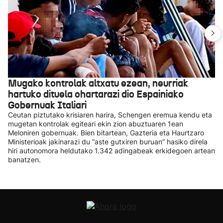
Mugako kontrolak altxatu ezean, neurriak
hartuko dituela ohartarazi dio Espainiako
Gobernuak Italiari
Ceutan piztutako krisiaren harira, Schengen eremua kendu eta
mugetan kontrolak egiteari ekin zion abuztuaren 1ean
Meloniren gobernuak. Bien bitartean, Gazteria eta Haurtzaro
Ministerioak jakinarazi du “aste gutxiren buruan” hasiko direla
hiri autonomora heldutako 1.342 adingabeak erkidegoen artean
banatzen.