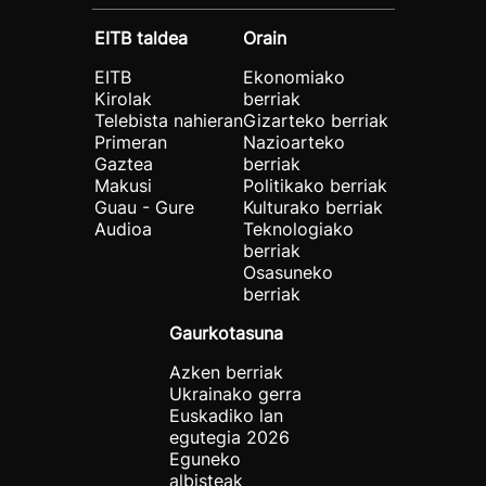
EITB taldea
Orain
EITB
Ekonomiako
Kirolak
berriak
Telebista nahieran
Gizarteko berriak
Primeran
Nazioarteko
Gaztea
berriak
Makusi
Politikako berriak
Guau - Gure
Kulturako berriak
Audioa
Teknologiako
berriak
Osasuneko
berriak
Gaurkotasuna
Azken berriak
Ukrainako gerra
Euskadiko lan
egutegia 2026
Eguneko
albisteak