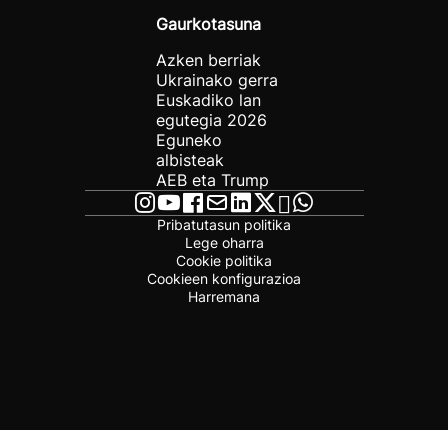
Gaurkotasuna
Azken berriak
Ukrainako gerra
Euskadiko lan
egutegia 2026
Eguneko
albisteak
AEB eta Trump
Pribatutasun politika
Lege oharra
Cookie politika
Cookieen konfigurazioa
Harremana