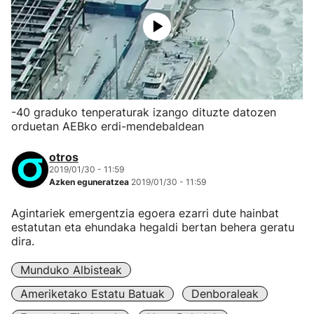
-40 graduko tenperaturak izango dituzte datozen
orduetan AEBko erdi-mendebaldean
otros
2019/01/30 - 11:59
Azken eguneratzea
2019/01/30 - 11:59
Agintariek emergentzia egoera ezarri dute hainbat
estatutan eta ehundaka hegaldi bertan behera geratu
dira.
Munduko Albisteak
Ameriketako Estatu Batuak
Denboraleak