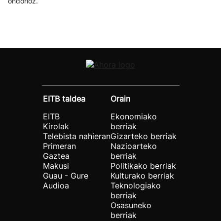
ondorioz.
EITB taldea
Orain
EITB
Ekonomiako
Kirolak
berriak
Telebista nahieran
Gizarteko berriak
Primeran
Nazioarteko
Gaztea
berriak
Makusi
Politikako berriak
Guau - Gure
Kulturako berriak
Audioa
Teknologiako
berriak
Osasuneko
berriak