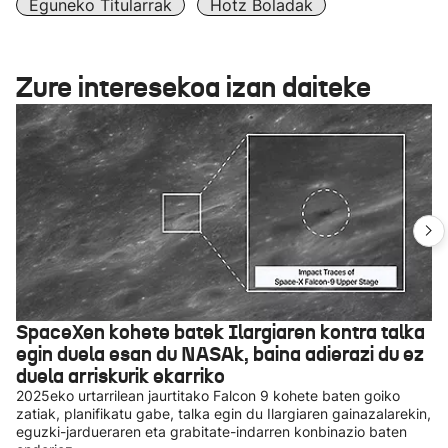
Eguneko Titularrak
Hotz Boladak
Zure interesekoa izan daiteke
SpaceXen kohete batek Ilargiaren kontra talka
egin duela esan du NASAk, baina adierazi du ez
duela arriskurik ekarriko
2025eko urtarrilean jaurtitako Falcon 9 kohete baten goiko
zatiak, planifikatu gabe, talka egin du Ilargiaren gainazalarekin,
eguzki-jardueraren eta grabitate-indarren konbinazio baten