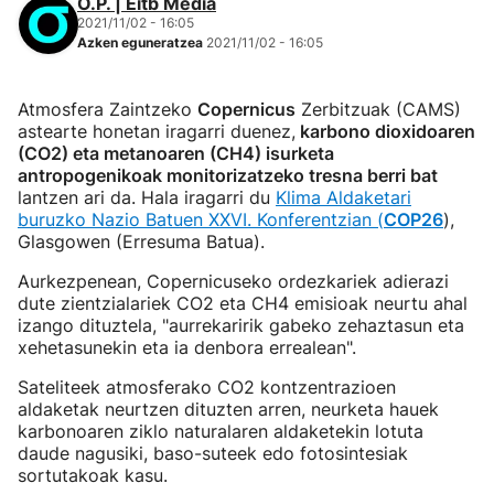
O.P. | Eitb Media
2021/11/02 - 16:05
Azken eguneratzea
2021/11/02 - 16:05
Atmosfera Zaintzeko
Copernicus
Zerbitzuak (CAMS)
astearte honetan iragarri duenez,
karbono dioxidoaren
(CO2) eta metanoaren (CH4) isurketa
antropogenikoak monitorizatzeko tresna berri bat
lantzen ari da. Hala iragarri du
Klima Aldaketari
buruzko Nazio Batuen XXVI. Konferentzian (
COP26
),
Glasgowen (Erresuma Batua).
Aurkezpenean, Copernicuseko ordezkariek adierazi
dute zientzialariek CO2 eta CH4 emisioak neurtu ahal
izango dituztela, "aurrekaririk gabeko zehaztasun eta
xehetasunekin eta ia denbora errealean".
Sateliteek atmosferako CO2 kontzentrazioen
aldaketak neurtzen dituzten arren, neurketa hauek
karbonoaren ziklo naturalaren aldaketekin lotuta
daude nagusiki, baso-suteek edo fotosintesiak
sortutakoak kasu.