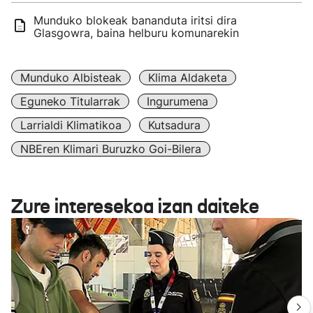
Munduko blokeak bananduta iritsi dira
Glasgowra, baina helburu komunarekin
Munduko Albisteak
Klima Aldaketa
Eguneko Titularrak
Ingurumena
Larrialdi Klimatikoa
Kutsadura
NBEren Klimari Buruzko Goi-Bilera
Zure interesekoa izan daiteke