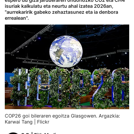
espero du giza jardueraren ondoriozko CO2 eta CH4
isuriak kalkulatu eta neurtu ahal izatea 2026an,
"aurrekaririk gabeko zehaztasunez eta ia denbora
errealean".
COP26 goi bileraren egoitza Glasgowen. Argazkia:
Karwai Tang | Flickr