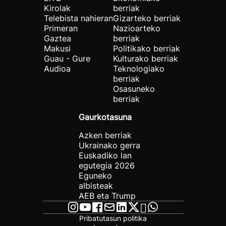
Kirolak
berriak
Telebista nahieran
Gizarteko berriak
Primeran
Nazioarteko
Gaztea
berriak
Makusi
Politikako berriak
Guau - Gure
Kulturako berriak
Audioa
Teknologiako
berriak
Osasuneko
berriak
Gaurkotasuna
Azken berriak
Ukrainako gerra
Euskadiko lan
egutegia 2026
Eguneko
albisteak
AEB eta Trump
Pribatutasun politika