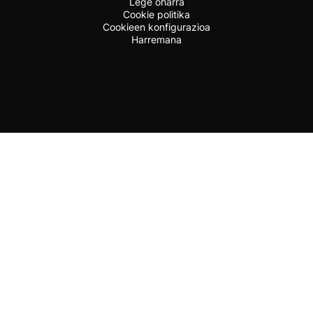
Lege oharra
Cookie politika
Cookieen konfigurazioa
Harremana