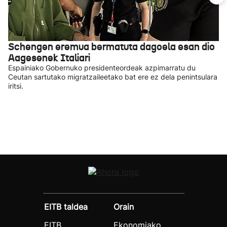
Schengen eremua bermatuta dagoela esan dio
Aagesenek Italiari
Espainiako Gobernuko presidenteordeak azpimarratu du
Ceutan sartutako migratzaileetako bat ere ez dela penintsulara
iritsi.
EITB taldea
Orain
EITB
Ekonomiako