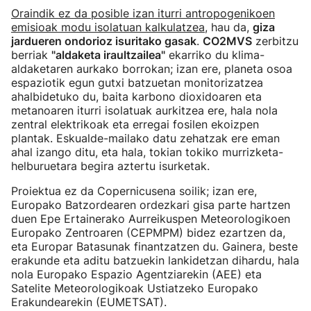
Oraindik ez da posible izan iturri antropogenikoen
emisioak modu isolatuan kalkulatzea
, hau da,
giza
jardueren ondorioz isuritako gasak
.
CO2MVS
zerbitzu
berriak
"aldaketa iraultzailea"
ekarriko du klima-
aldaketaren aurkako borrokan; izan ere, planeta osoa
espaziotik egun gutxi batzuetan monitorizatzea
ahalbidetuko du, baita karbono dioxidoaren eta
metanoaren iturri isolatuak aurkitzea ere, hala nola
zentral elektrikoak eta erregai fosilen ekoizpen
plantak. Eskualde-mailako datu zehatzak ere eman
ahal izango ditu, eta hala, tokian tokiko murrizketa-
helburuetara begira aztertu isurketak.
Proiektua ez da Copernicusena soilik; izan ere,
Europako Batzordearen ordezkari gisa parte hartzen
duen Epe Ertainerako Aurreikuspen Meteorologikoen
Europako Zentroaren (CEPMPM) bidez ezartzen da,
eta Europar Batasunak finantzatzen du. Gainera, beste
erakunde eta aditu batzuekin lankidetzan dihardu, hala
nola Europako Espazio Agentziarekin (AEE) eta
Satelite Meteorologikoak Ustiatzeko Europako
Erakundearekin (EUMETSAT).