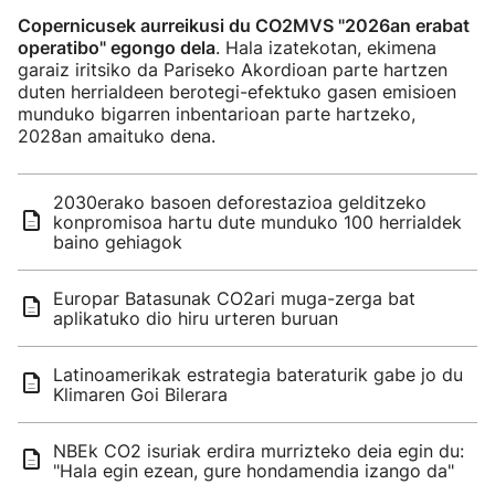
Copernicusek aurreikusi du CO2MVS "2026an erabat
operatibo" egongo dela
. Hala izatekotan, ekimena
garaiz iritsiko da Pariseko Akordioan parte hartzen
duten herrialdeen berotegi-efektuko gasen emisioen
munduko bigarren inbentarioan parte hartzeko,
2028an amaituko dena.
2030erako basoen deforestazioa gelditzeko
konpromisoa hartu dute munduko 100 herrialdek
baino gehiagok
Europar Batasunak CO2ari muga-zerga bat
aplikatuko dio hiru urteren buruan
Latinoamerikak estrategia bateraturik gabe jo du
Klimaren Goi Bilerara
NBEk CO2 isuriak erdira murrizteko deia egin du:
"Hala egin ezean, gure hondamendia izango da"