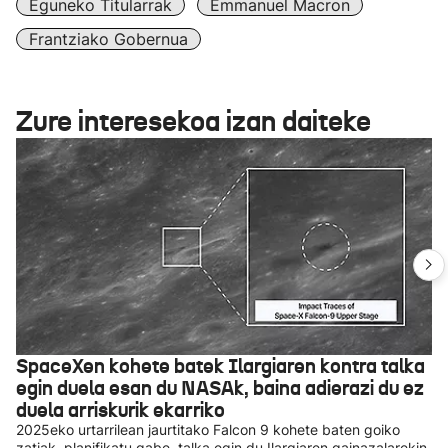
Eguneko Titularrak
Emmanuel Macron
Frantziako Gobernua
Zure interesekoa izan daiteke
SpaceXen kohete batek Ilargiaren kontra talka
egin duela esan du NASAk, baina adierazi du ez
duela arriskurik ekarriko
2025eko urtarrilean jaurtitako Falcon 9 kohete baten goiko
zatiak, planifikatu gabe, talka egin du Ilargiaren gainazalarekin,