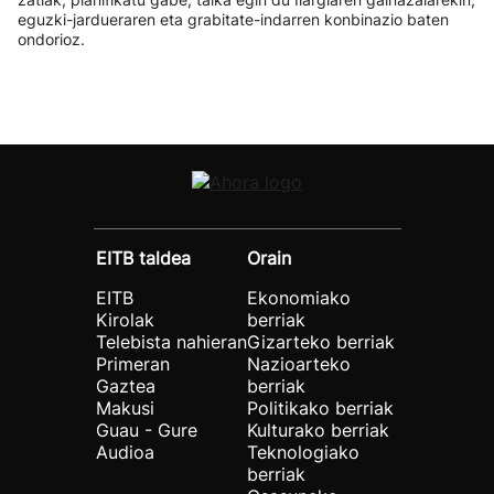
eguzki-jardueraren eta grabitate-indarren konbinazio baten
ondorioz.
EITB taldea
Orain
EITB
Ekonomiako
Kirolak
berriak
Telebista nahieran
Gizarteko berriak
Primeran
Nazioarteko
Gaztea
berriak
Makusi
Politikako berriak
Guau - Gure
Kulturako berriak
Audioa
Teknologiako
berriak