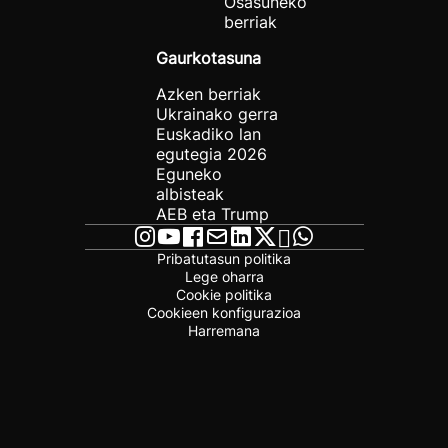
Osasuneko
berriak
Gaurkotasuna
Azken berriak
Ukrainako gerra
Euskadiko lan
egutegia 2026
Eguneko
albisteak
AEB eta Trump
Pribatutasun politika
Lege oharra
Cookie politika
Cookieen konfigurazioa
Harremana