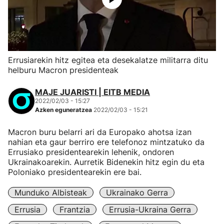
Errusiarekin hitz egitea eta desekalatze militarra ditu
helburu Macron presidenteak
MAJE JUARISTI | EITB MEDIA
2022/02/03 - 15:27
Azken eguneratzea
2022/02/03 - 15:21
Macron buru belarri ari da Europako ahotsa izan
nahian eta gaur berriro ere telefonoz mintzatuko da
Errusiako presidentearekin lehenik, ondoren
Ukrainakoarekin. Aurretik Bidenekin hitz egin du eta
Poloniako presidentearekin ere bai.
Munduko Albisteak
Ukrainako Gerra
Errusia
Frantzia
Errusia-Ukraina Gerra