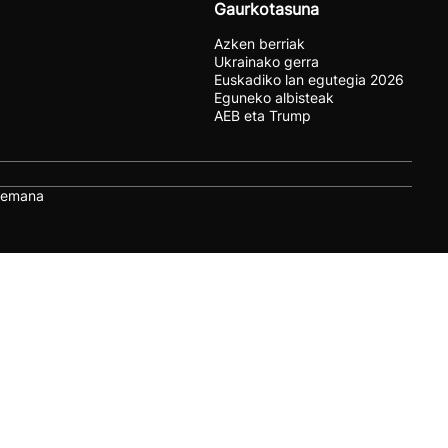
Gaurkotasuna
Azken berriak
Ukrainako gerra
Euskadiko lan egutegia 2026
Eguneko albisteak
AEB eta Trump
remana