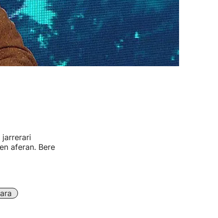
jarrerari
n aferan. Bere
ara