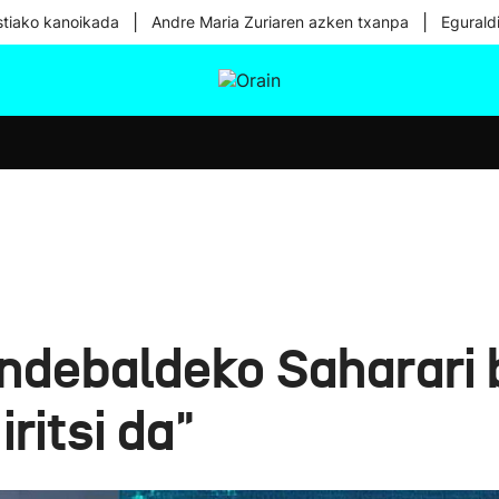
|
|
tiako kanoikada
Andre Maria Zuriaren azken txanpa
Egurald
tura
Ikusmiran
Egural
Osasuna
Teknologia
ndebaldeko Saharari 
ritsi da"