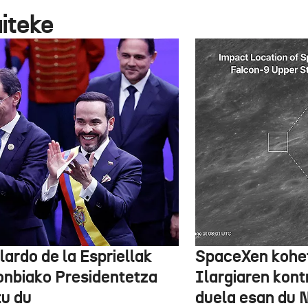
aiteke
lardo de la Espriellak
SpaceXen kohe
onbiako Presidentetza
Ilargiaren kont
tu du
duela esan du 