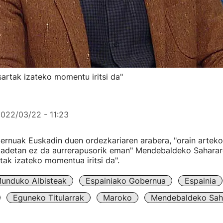
artak izateko momentu iritsi da"
022/03/22 - 11:23
rnuak Euskadin duen ordezkariaren arabera, "orain arteko 
kadetan ez da aurrerapusorik eman" Mendebaldeko Saharare
rtak izateko momentua iritsi da".
unduko Albisteak
Espainiako Gobernua
Espainia
Eguneko Titularrak
Maroko
Mendebaldeko Sah