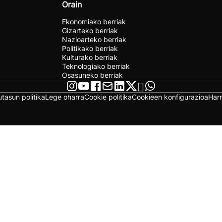
Orain
Ekonomiako berriak
Gizarteko berriak
Nazioarteko berriak
Politikako berriak
Kulturako berriak
Teknologiako berriak
Osasuneko berriak
utasun politika
Lege oharra
Cookie politika
Cookieen konfigurazioa
Har