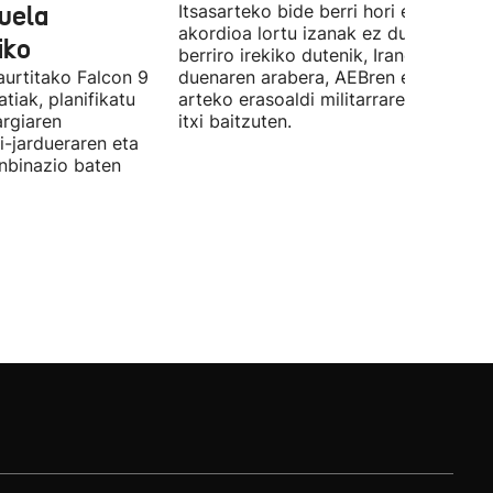
duela
Itsasarteko bide berri hori egiteko
akordioa lortu izanak ez du esan nahi
iko
berriro irekiko dutenik, Iranek zehazt
aurtitako Falcon 9
duenaren arabera, AEBren eta Israele
tiak, planifikatu
arteko erasoaldi militarraren ondorio
argiaren
itxi baitzuten.
i-jardueraren eta
onbinazio baten