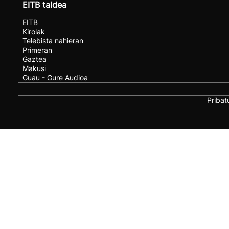
EITB taldea
EITB
Kirolak
Telebista nahieran
Primeran
Gaztea
Makusi
Guau - Gure Audioa
Pribat