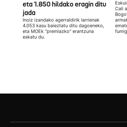
eta 1.850 hildako eragin ditu
Eskui
Cali 
jada
Bogot
Inoiz izandako agerraldirik larrienak
armat
4.053 kasu baieztatu ditu dagoeneko,
emate
eta MOEk "premiazko" erantzuna
fumig
eskatu du.