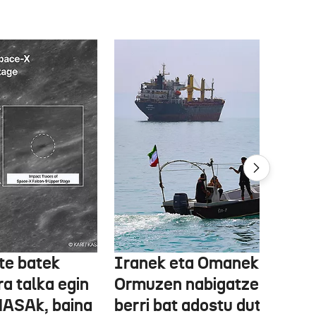
te batek
Iranek eta Omanek
ra talka egin
Ormuzen nabigatzeko bide
NASAk, baina
berri bat adostu dute