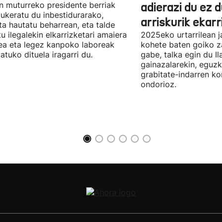
n muturreko presidente berriak
adierazi du ez 
aukeratu du inbestidurarako,
arriskurik ekarr
a hautatu beharrean, eta talde
u ilegalekin elkarrizketari amaiera
2025eko urtarrilean j
a eta legez kanpoko laboreak
kohete baten goiko za
atuko dituela iragarri du.
gabe, talka egin du Il
gainazalarekin, eguzk
grabitate-indarren k
ondorioz.