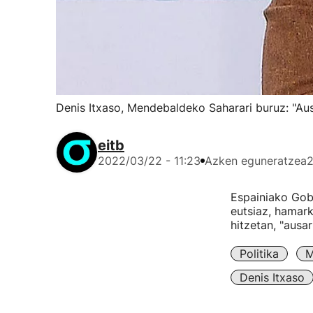
Denis Itxaso, Mendebaldeko Saharari buruz: "Aus
eitb
2022/03/22 - 11:23
Azken eguneratzea
2
Espainiako Gobe
eutsiaz, hamar
hitzetan, "ausa
Politika
M
Denis Itxaso