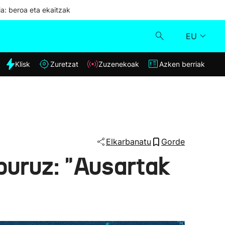
ia: beroa eta ekaitzak
EU
dia
Klisk
Zuretzat
Zuzenekoak
Azken berriak
Klisk
Zuzenekoak
Zuretzat
Elkarbanatu
Gorde
buruz: "Ausartak
Azken berriak