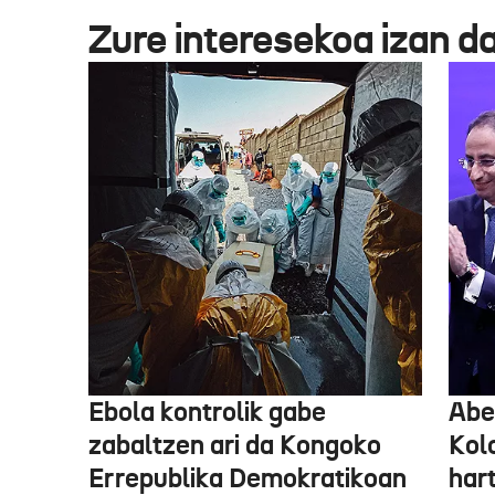
Zure interesekoa izan d
Ebola kontrolik gabe
Abe
zabaltzen ari da Kongoko
Kol
Errepublika Demokratikoan
har