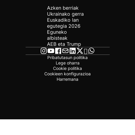
Azken berriak
Ukrainako gerra
Euskadiko lan
egutegia 2026
Eguneko
albisteak
AEB eta Trump
Pribatutasun politika
Lege oharra
Cookie politika
Cookieen konfigurazioa
Harremana