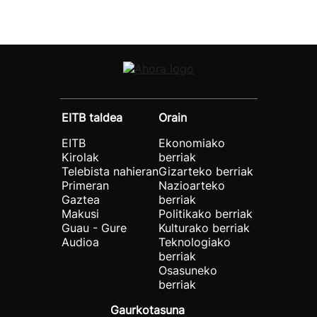
EITB taldea
Orain
EITB
Ekonomiako
Kirolak
berriak
Telebista nahieran
Gizarteko berriak
Primeran
Nazioarteko
Gaztea
berriak
Makusi
Politikako berriak
Guau - Gure
Kulturako berriak
Audioa
Teknologiako
berriak
Osasuneko
berriak
Gaurkotasuna