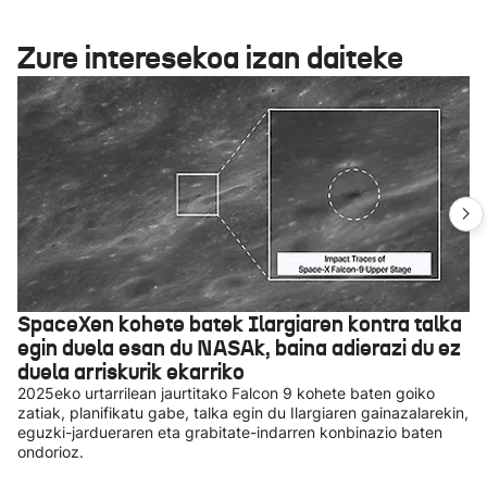
Zure interesekoa izan daiteke
SpaceXen kohete batek Ilargiaren kontra talka
egin duela esan du NASAk, baina adierazi du ez
duela arriskurik ekarriko
2025eko urtarrilean jaurtitako Falcon 9 kohete baten goiko
zatiak, planifikatu gabe, talka egin du Ilargiaren gainazalarekin,
eguzki-jardueraren eta grabitate-indarren konbinazio baten
ondorioz.