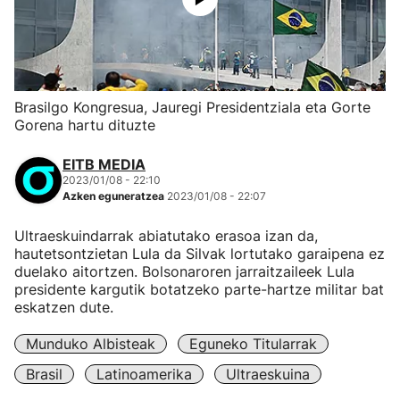
Brasilgo Kongresua, Jauregi Presidentziala eta Gorte
Gorena hartu dituzte
EITB MEDIA
2023/01/08 - 22:10
Azken eguneratzea
2023/01/08 - 22:07
Ultraeskuindarrak abiatutako erasoa izan da,
hautetsontzietan Lula da Silvak lortutako garaipena ez
duelako aitortzen. Bolsonaroren jarraitzaileek Lula
presidente kargutik botatzeko parte-hartze militar bat
eskatzen dute.
Munduko Albisteak
Eguneko Titularrak
Brasil
Latinoamerika
Ultraeskuina