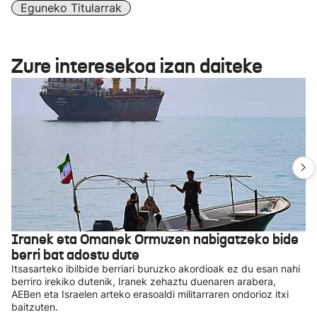
Eguneko Titularrak
Zure interesekoa izan daiteke
Iranek eta Omanek Ormuzen nabigatzeko bide
berri bat adostu dute
Itsasarteko ibilbide berriari buruzko akordioak ez du esan nahi
berriro irekiko dutenik, Iranek zehaztu duenaren arabera,
AEBen eta Israelen arteko erasoaldi militarraren ondorioz itxi
baitzuten.