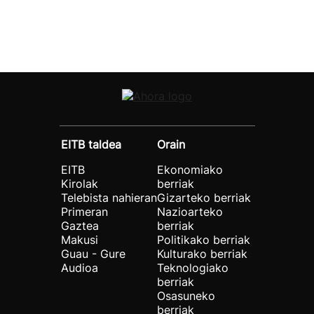
EITB taldea
Orain
EITB
Ekonomiako
Kirolak
berriak
Telebista nahieran
Gizarteko berriak
Primeran
Nazioarteko
Gaztea
berriak
Makusi
Politikako berriak
Guau - Gure
Kulturako berriak
Audioa
Teknologiako
berriak
Osasuneko
berriak