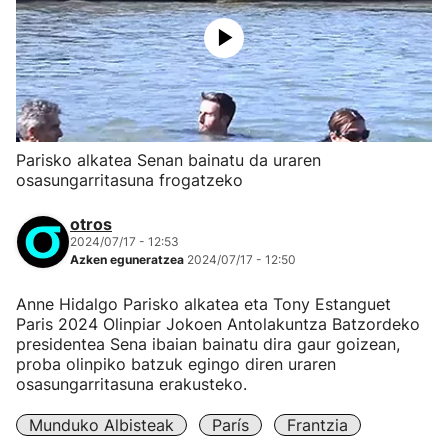
Parisko alkatea Senan bainatu da uraren
osasungarritasuna frogatzeko
otros
2024/07/17 - 12:53
Azken eguneratzea
2024/07/17 - 12:50
Anne Hidalgo Parisko alkatea eta Tony Estanguet
Paris 2024 Olinpiar Jokoen Antolakuntza Batzordeko
presidentea Sena ibaian bainatu dira gaur goizean,
proba olinpiko batzuk egingo diren uraren
osasungarritasuna erakusteko.
Munduko Albisteak
París
Frantzia