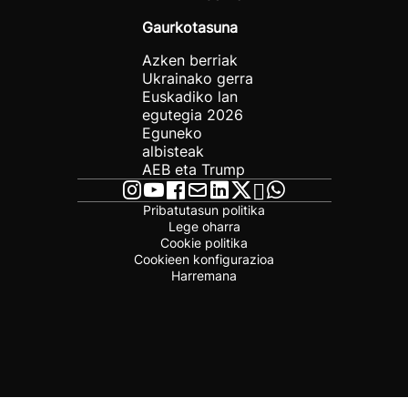
Gaurkotasuna
Azken berriak
Ukrainako gerra
Euskadiko lan
egutegia 2026
Eguneko
albisteak
AEB eta Trump
Pribatutasun politika
Lege oharra
Cookie politika
Cookieen konfigurazioa
Harremana