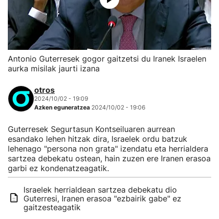
Antonio Guterresek gogor gaitzetsi du Iranek Israelen
aurka misilak jaurti izana
otros
2024/10/02 - 19:09
Azken eguneratzea
2024/10/02 - 19:06
Guterresek Segurtasun Kontseiluaren aurrean
esandako lehen hitzak dira, Israelek ordu batzuk
lehenago "persona non grata" izendatu eta herrialdera
sartzea debekatu ostean, hain zuzen ere Iranen erasoa
garbi ez kondenatzeagatik.
Israelek herrialdean sartzea debekatu dio
Guterresi, Iranen erasoa "ezbairik gabe" ez
gaitzesteagatik