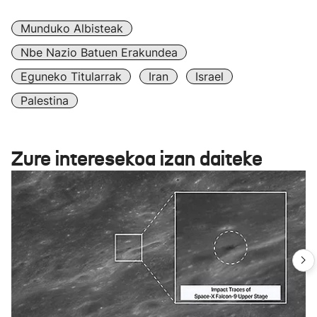
Munduko Albisteak
Nbe Nazio Batuen Erakundea
Eguneko Titularrak
Iran
Israel
Palestina
Zure interesekoa izan daiteke