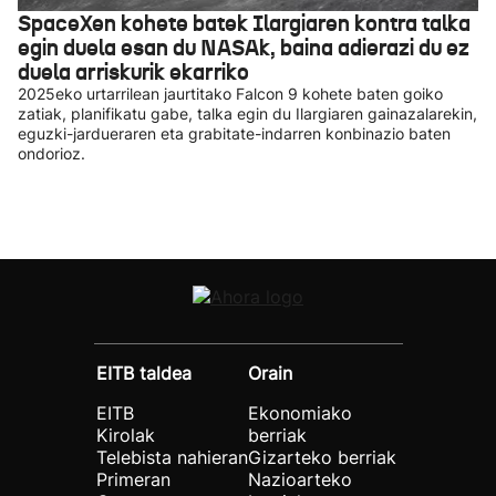
SpaceXen kohete batek Ilargiaren kontra talka
egin duela esan du NASAk, baina adierazi du ez
duela arriskurik ekarriko
2025eko urtarrilean jaurtitako Falcon 9 kohete baten goiko
zatiak, planifikatu gabe, talka egin du Ilargiaren gainazalarekin,
eguzki-jardueraren eta grabitate-indarren konbinazio baten
ondorioz.
EITB taldea
Orain
EITB
Ekonomiako
Kirolak
berriak
Telebista nahieran
Gizarteko berriak
Primeran
Nazioarteko