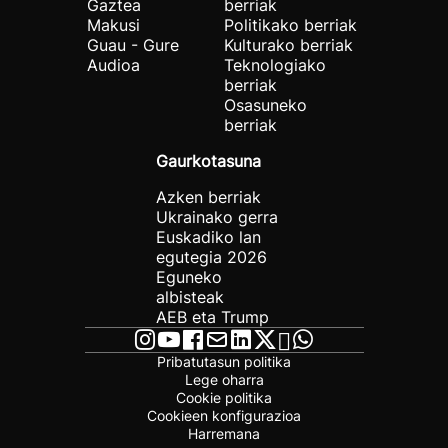
Gaztea
berriak
Makusi
Politikako berriak
Guau - Gure
Kulturako berriak
Audioa
Teknologiako
berriak
Osasuneko
berriak
Gaurkotasuna
Azken berriak
Ukrainako gerra
Euskadiko lan
egutegia 2026
Eguneko
albisteak
AEB eta Trump
Pribatutasun politika
Lege oharra
Cookie politika
Cookieen konfigurazioa
Harremana