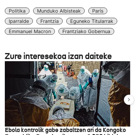
Politika
Munduko Albisteak
París
Iparralde
Frantzia
Eguneko Titularrak
Emmanuel Macron
Frantziako Gobernua
Zure interesekoa izan daiteke
Ebola kontrolik gabe zabaltzen ari da Kongoko