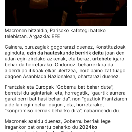
Macronen hitzaldia, Pariseko kafetegi bateko
telebistan. Argazkia: EFE
Gainera, buruzagiak gogorarazi duenez, Konstituzioak
aginduta,
ezin da hauteskunde berririk deitu
joan den
udan egin zirelako azkenak, eta beraz,
urtebete
igaro
behar da horretarako. Ondorioz, beharrezkoa da
alderdi politikoak elkar ulertzea, inoiz baino zatituago
dagoen Asanblada Nazionalean, ohartarazi duenez.
Frantziak eta Europak "Gobernu bat behar dute",
berretsi du agintariak, eta, horregatik, "gaurtik aurrera
garai berri bat hasi behar da", non "guztiok Frantziaren
alde lan egin behar dugun", eta, horretarako,
"konpromiso berriak beharko dira", nabarmendu du.
Macronek azaldu duenez, Gobernu berriak lege
iragankor bat onartu beharko du
2024ko