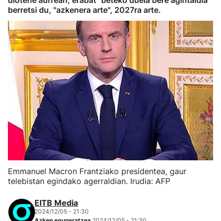
diotene aurrean,"erabat" beteko duela bere agintaldia
berretsi du, "azkenera arte", 2027ra arte.
Emmanuel Macron Frantziako presidentea, gaur
telebistan egindako agerraldian. Irudia: AFP
EITB Media
2024/12/05 - 21:30
Azken eguneratzea
2024/12/05 - 21:30