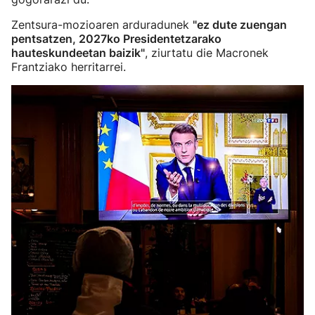
Zentsura-mozioaren arduradunek
"ez dute zuengan
pentsatzen, 2027ko Presidentetzarako
hauteskundeetan baizik"
, ziurtatu die Macronek
Frantziako herritarrei.