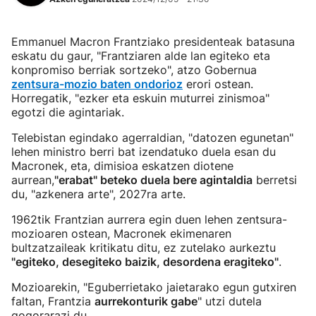
Emmanuel Macron Frantziako presidenteak batasuna
eskatu du gaur, "Frantziaren alde lan egiteko eta
konpromiso berriak sortzeko", atzo Gobernua
zentsura-mozio baten ondorioz
erori ostean.
Horregatik, "ezker eta eskuin muturrei zinismoa"
egotzi die agintariak.
Telebistan egindako agerraldian, "datozen egunetan"
lehen ministro berri bat izendatuko duela esan du
Macronek, eta, dimisioa eskatzen diotene
aurrean,
"erabat" beteko duela bere agintaldia
berretsi
du, "azkenera arte", 2027ra arte.
1962tik Frantzian aurrera egin duen lehen zentsura-
mozioaren ostean, Macronek ekimenaren
bultzatzaileak kritikatu ditu, ez zutelako aurkeztu
"egiteko, desegiteko baizik, desordena eragiteko"
.
Mozioarekin, "Eguberrietako jaietarako egun gutxiren
faltan, Frantzia
aurrekonturik gabe
" utzi dutela
gogorarazi du.