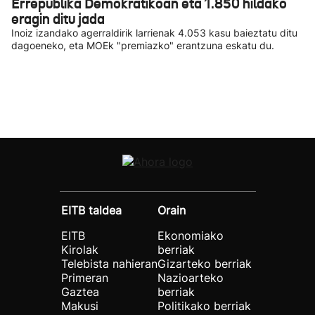
Errepublika Demokratikoan eta 1.850 hildako
eragin ditu jada
Inoiz izandako agerraldirik larrienak 4.053 kasu baieztatu ditu
dagoeneko, eta MOEk "premiazko" erantzuna eskatu du.
EITB taldea
Orain
EITB
Ekonomiako
Kirolak
berriak
Telebista nahieran
Gizarteko berriak
Primeran
Nazioarteko
Gaztea
berriak
Makusi
Politikako berriak