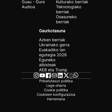
Guau - Gure
Kulturako berriak
Audioa
Teknologiako
berriak
Osasuneko
berriak
Gaurkotasuna
Azken berriak
Ukrainako gerra
Euskadiko lan
egutegia 2026
Eguneko
albisteak
AEB eta Trump
Pribatutasun politika
Lege oharra
Cookie politika
Cookieen konfigurazioa
Harremana