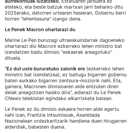
aurrekontuak luzatzeko
, Estatuaren jarduera ez
eteteko, eta beste batzuk martxan jarri beharko ditu
2025erako, datorren urtearen hasieran, Gobernu berri
horren "lehentasuna" izango dena.
Le Penek Macron ohartarazi du
Marine Le Pen buruzagi ultraeskuindarrak dagoeneko
ohartarazi dio Macroni ezkerreko lehen ministro bat
izendatzen badu dimisio "eskaerak areagotuko"
dituela.
"
Ez dut uste bururatuko zaionik ere
(ezkerreko lehen
ministro bat izendatzea), ez baitugu bigarren gobernu
baten aurkako bigarren zentsura-moziorik nahi. Eta,
gainera, Macronen dimisioaren alde entzuten diren
deiak areagotzen hasiko dira", adierazi du Le Penek
CNews telebistan egindako elkarrizketa batean.
Le Penek ez du dimisio eskaera horren alde agertu
nahi izan, Frantzia Intsumisoak, Asanblada
Nazionalean ordezkaritzarik handiena duen hirugarren
alderdiak, babesten duena.