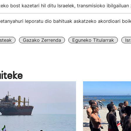
eko bost kazetari hil ditu Israelek, transmisioko ibilgailua
tanyahuri leporatu dio bahituak askatzeko akordioari boik
steak
Gazako Zerrenda
Eguneko Titularrak
Isr
aiteke