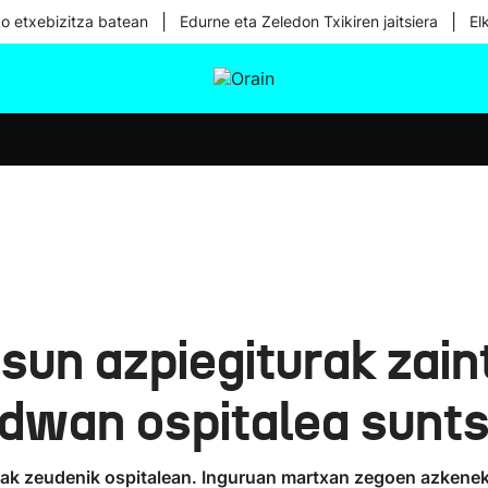
|
|
ko etxebizitza batean
Edurne eta Zeledon Txikiren jaitsiera
El
tura
Ikusmiran
Egural
Osasuna
Teknologia
un azpiegiturak zain
dwan ospitalea sunts
k zeudenik ospitalean. Inguruan martxan zegoen azkeneko