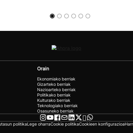
Orain
Ekonomiako berriak
Gizarteko berriak
Nazioarteko berriak
Politikako berriak
Kulturako berriak
Teknologiako berriak
Osasuneko berriak
utasun politika
Lege oharra
Cookie politika
Cookieen konfigurazioa
Har