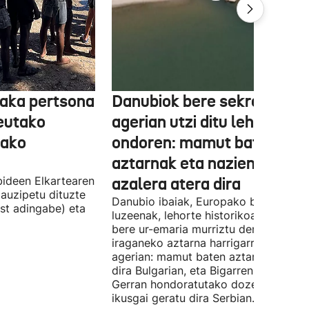
aka pertsona
Danubiok bere sekretuak
Ceutako
agerian utzi ditu lehortear
tako
ondoren: mamut baten
aztarnak eta nazien ontzia
ideen Elkartearen
azalera atera dira
auzipetu dituzte
Danubio ibaiak, Europako bigarren
st adingabe) eta
luzeenak, lehorte historikoa bizi du, e
bere ur-emaria murriztu denez,
iraganeko aztarna harrigarriak utzi di
agerian: mamut baten aztarnak azald
dira Bulgarian, eta Bigarren Mundu
Gerran hondoratutako dozenaka ontz
ikusgai geratu dira Serbian.