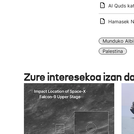
Al Quds kat
Hamasek Ne
Munduko Albi
Palestina
Zure interesekoa izan d