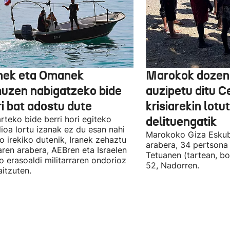
nek eta Omanek
Marokok dozen
uzen nabigatzeko bide
auzipetu ditu 
ri bat adostu dute
krisiarekin lotu
arteko bide berri hori egiteko
delituengatik
ioa lortu izanak ez du esan nahi
Marokoko Giza Eskub
ro irekiko dutenik, Iranek zehaztu
arabera, 34 pertsona 
ren arabera, AEBren eta Israelen
Tetuanen (tartean, bo
o erasoaldi militarraren ondorioz
52, Nadorren.
aitzuten.