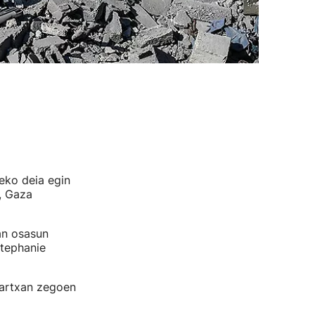
eko deia egin
, Gaza
an osasun
Stephanie
martxan zegoen