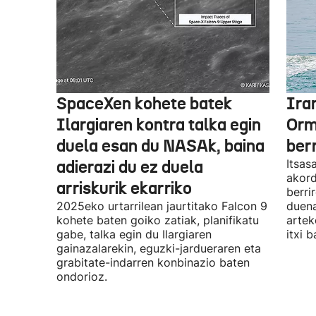
SpaceXen kohete batek
Ira
Ilargiaren kontra talka egin
Orm
duela esan du NASAk, baina
ber
adierazi du ez duela
Itsas
akord
arriskurik ekarriko
berri
2025eko urtarrilean jaurtitako Falcon 9
duena
kohete baten goiko zatiak, planifikatu
artek
gabe, talka egin du Ilargiaren
itxi b
gainazalarekin, eguzki-jardueraren eta
grabitate-indarren konbinazio baten
ondorioz.