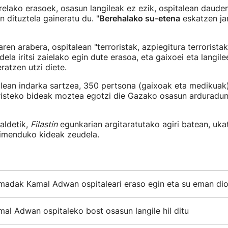
relako erasoek, osasun langileak ez ezik, ospitalean dauden
n dituztela gaineratu du. "
Berehalako su-etena
eskatzen jar
ren arabera, ospitalean "terroristak, azpiegitura terroristak
dela iritsi zaielako egin dute erasoa, eta gaixoei eta langil
eratzen utzi diete.
alean indarka sartzea, 350 pertsona (gaixoak eta medikua
 iristeko bideak moztea egotzi die Gazako osasun arduradu
aldetik,
Filastin
egunkarian argitaratutako agiri batean, uka
imenduko kideak zeudela.
rmadak Kamal Adwan ospitaleari eraso egin eta su eman di
mal Adwan ospitaleko bost osasun langile hil ditu