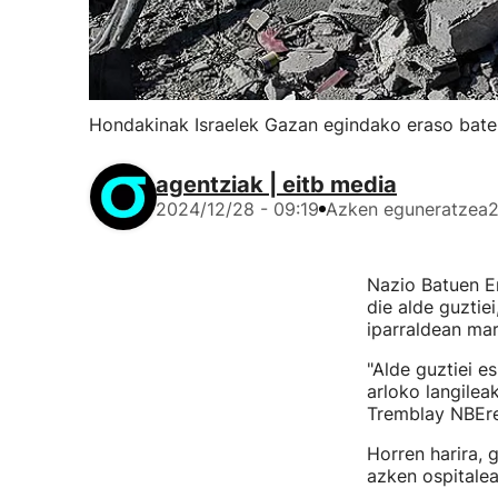
Hondakinak Israelek Gazan egindako eraso bate
agentziak | eitb media
2024/12/28 - 09:19
Azken eguneratzea
2
Nazio Batuen E
die alde guzti
iparraldean mar
"Alde guztiei e
arloko langilea
Tremblay NBEre
Horren harira,
azken ospitalea