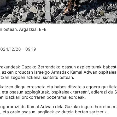
n ostean. Argazkia: EFE
024/12/28 - 09:19
rakundeak Gazako Zerrendako osasun azpiegiturak babest
ei, azken orduotan Israelgo Armadak Kamal Adwan ospitalea
txan zegoen azkena, suntsitu ostean.
skatzen diegu errespeta eta babes ditzatela egoera guztiet
k eta osasun azpiegiturak, ospitaleak tartean", adierazi du 
n idazkari orokorraren bozeramaileordeak.
 gogorarazi du Kamal Adwan dela Gazako inguru horretan 
, eta orain osasun langileek ez dutela bertan sartzerik.