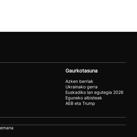
Gaurkotasuna
Azken berriak
Ukrainako gerra
Euskadiko lan egutegia 2026
Eguneko albisteak
AEB eta Trump
remana