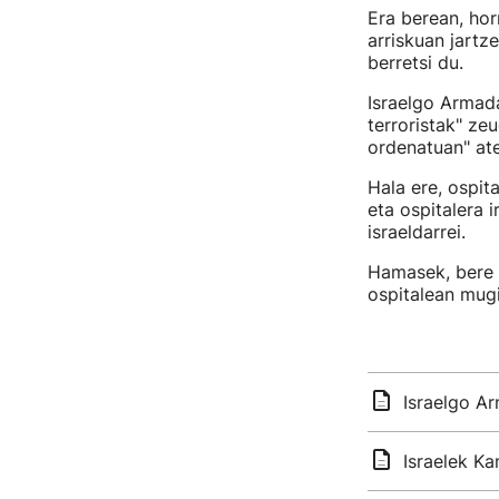
Era berean, hor
arriskuan jartze
berretsi du.
Israelgo Armada
terroristak" zeu
ordenatuan" at
Hala ere, ospit
eta ospitalera
israeldarrei.
Hamasek, bere 
ospitalean mug
Israelgo A
Israelek Ka