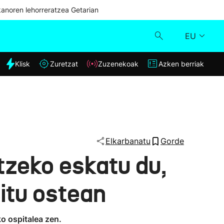
kanoren lehorreratzea Getarian
EU
dia
Klisk
Zuretzat
Zuzenekoak
Azken berriak
Klisk
Zuzenekoak
Zuretzat
Elkarbanatu
Gorde
tzeko eskatu du,
Azken berriak
itu ostean
 ospitalea zen.