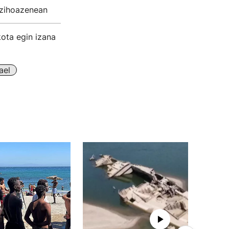
n zihoazenean
ota egin izana
ael