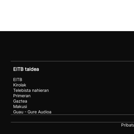
EITB taldea
EITB
Kirolak
Telebista nahieran
Primeran
Gaztea
Makusi
Guau - Gure Audioa
Pribat