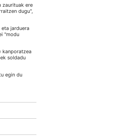
 zaurituak ere
raitzen dugu",
 eta jarduera
eei "modu
k) kanporatzea
nek soldadu
tu egin du
o