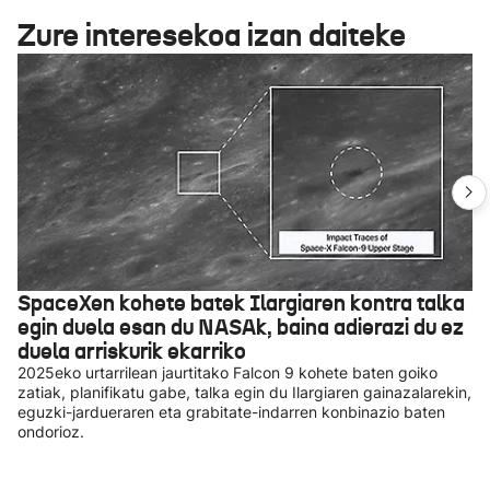
Zure interesekoa izan daiteke
SpaceXen kohete batek Ilargiaren kontra talka
egin duela esan du NASAk, baina adierazi du ez
duela arriskurik ekarriko
2025eko urtarrilean jaurtitako Falcon 9 kohete baten goiko
zatiak, planifikatu gabe, talka egin du Ilargiaren gainazalarekin,
eguzki-jardueraren eta grabitate-indarren konbinazio baten
ondorioz.