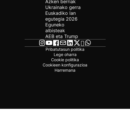
Azken berriak
Ukrainako gerra
Euskadiko lan
egutegia 2026
Eguneko
albisteak
AEB eta Trump
Pribatutasun politika
Lege oharra
Cookie politika
Cookieen konfigurazioa
Harremana