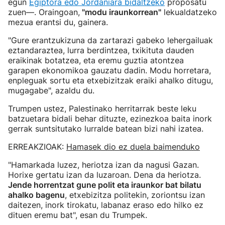
egun
Egiptora edo Jordaniara bidaltzeko
proposatu
zuen—. Oraingoan,
"modu iraunkorrean"
lekualdatzeko
mezua erantsi du, gainera.
"Gure erantzukizuna da zartarazi gabeko lehergailuak
eztandaraztea, lurra berdintzea, txikituta dauden
eraikinak botatzea, eta eremu guztia atontzea
garapen ekonomikoa gauzatu dadin. Modu horretara,
enpleguak sortu eta etxebizitzak eraiki ahalko ditugu,
mugagabe", azaldu du.
Trumpen ustez, Palestinako herritarrak beste leku
batzuetara bidali behar dituzte, ezinezkoa baita inork
gerrak suntsitutako lurralde batean bizi nahi izatea.
ERREAKZIOAK:
Hamasek dio ez duela baimenduko
"Hamarkada luzez, heriotza izan da nagusi Gazan.
Horixe gertatu izan da luzaroan. Dena da heriotza.
Jende horrentzat gune polit eta iraunkor bat bilatu
ahalko bagenu
, etxebizitza politekin, zoriontsu izan
daitezen, inork tirokatu, labanaz eraso edo hilko ez
dituen eremu bat", esan du Trumpek.