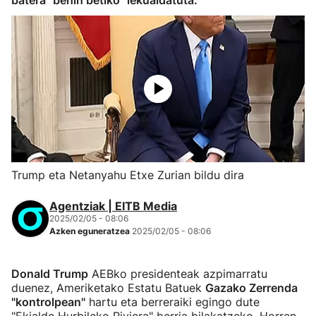
batera "behin betiko" lekualdatuta.
Trump eta Netanyahu Etxe Zurian bildu dira
Agentziak | EITB Media
2025/02/05 - 08:06
Azken eguneratzea
2025/02/05 - 08:06
Donald Trump
AEBko presidenteak azpimarratu
duenez, Ameriketako Estatu Batuek
Gazako Zerrenda
"kontrolpean"
hartu eta berreraiki egingo dute