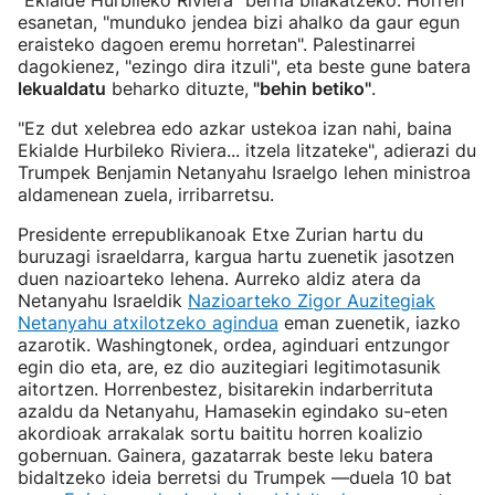
"Ekialde Hurbileko Riviera" berria bilakatzeko. Horren
esanetan, "munduko jendea bizi ahalko da gaur egun
eraisteko dagoen eremu horretan". Palestinarrei
dagokienez, "ezingo dira itzuli", eta beste gune batera
lekualdatu
beharko dituzte,
"behin betiko"
.
"Ez dut xelebrea edo azkar ustekoa izan nahi, baina
Ekialde Hurbileko Riviera... itzela litzateke", adierazi du
Trumpek Benjamin Netanyahu Israelgo lehen ministroa
aldamenean zuela, irribarretsu.
Presidente errepublikanoak Etxe Zurian hartu du
buruzagi israeldarra, kargua hartu zuenetik jasotzen
duen nazioarteko lehena. Aurreko aldiz atera da
Netanyahu Israeldik
Nazioarteko Zigor Auzitegiak
Netanyahu atxilotzeko agindua
eman zuenetik, iazko
azarotik. Washingtonek, ordea, aginduari entzungor
egin dio eta, are, ez dio auzitegiari legitimotasunik
aitortzen. Horrenbestez, bisitarekin indarberrituta
azaldu da Netanyahu, Hamasekin egindako su-eten
akordioak arrakalak sortu baititu horren koalizio
gobernuan. Gainera, gazatarrak beste leku batera
bidaltzeko ideia berretsi du Trumpek —duela 10 bat