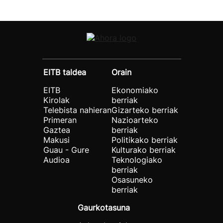
EITB taldea
Orain
EITB
Ekonomiako
Kirolak
berriak
Telebista nahieran
Gizarteko berriak
Primeran
Nazioarteko
Gaztea
berriak
Makusi
Politikako berriak
Guau - Gure
Kulturako berriak
Audioa
Teknologiako
berriak
Osasuneko
berriak
Gaurkotasuna