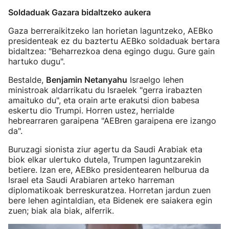
Soldaduak Gazara bidaltzeko aukera
Gaza berreraikitzeko lan horietan laguntzeko, AEBko
presidenteak ez du baztertu AEBko soldaduak bertara
bidaltzea: "Beharrezkoa dena egingo dugu. Gure gain
hartuko dugu".
Bestalde,
Benjamin Netanyahu
Israelgo lehen
ministroak aldarrikatu du Israelek "gerra irabazten
amaituko du", eta orain arte erakutsi dion babesa
eskertu dio Trumpi. Horren ustez, herrialde
hebrearraren garaipena "AEBren garaipena ere izango
da".
Buruzagi sionista ziur agertu da Saudi Arabiak eta
biok elkar ulertuko dutela, Trumpen laguntzarekin
betiere. Izan ere, AEBko presidentearen helburua da
Israel eta Saudi Arabiaren arteko harreman
diplomatikoak berreskuratzea. Horretan jardun zuen
bere lehen agintaldian, eta Bidenek ere saiakera egin
zuen; biak ala biak, alferrik.