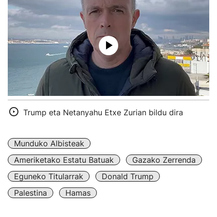
Trump eta Netanyahu Etxe Zurian bildu dira
Munduko Albisteak
Ameriketako Estatu Batuak
Gazako Zerrenda
Eguneko Titularrak
Donald Trump
Palestina
Hamas