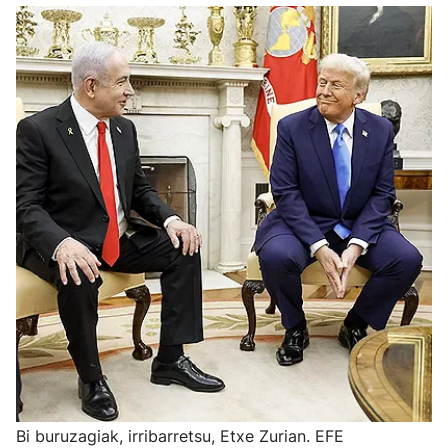
Bi buruzagiak, irribarretsu, Etxe Zurian. EFE