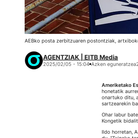
AEBko posta zerbitzuaren postontziak, artxiboko
AGENTZIAK | EITB Media
2025/02/05 - 15:04
Azken eguneratzea
Ameriketako Es
honetatik aurre
onartuko ditu,
sartzearekin bat
Ohar labur bate
Kongetik bidali
Ildo horretan, 