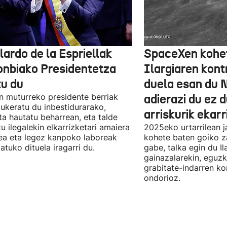
lardo de la Espriellak
SpaceXen kohe
onbiako Presidentetza
Ilargiaren kont
tu du
duela esan du 
n muturreko presidente berriak
adierazi du ez 
aukeratu du inbestidurarako,
arriskurik ekarr
a hautatu beharrean, eta talde
u ilegalekin elkarrizketari amaiera
2025eko urtarrilean j
a eta legez kanpoko laboreak
kohete baten goiko za
atuko dituela iragarri du.
gabe, talka egin du Il
gainazalarekin, eguzk
grabitate-indarren k
ondorioz.