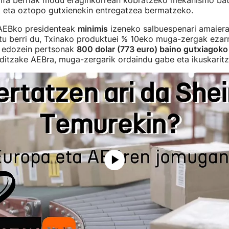
arifa berriak modu eraginkorrean kobratzeko mekanismo bat
k eta oztopo gutxienekin entregatzea bermatzeko.
AEBko presidenteak
minimis
izeneko salbuespenari amaier
tu berri du, Txinako produktuei % 10eko muga-zergak ezarr
, edozein pertsonak
800 dolar (773 euro) baino gutxiagoko
ditzake AEBra, muga-zergarik ordaindu gabe eta ikuskaritz