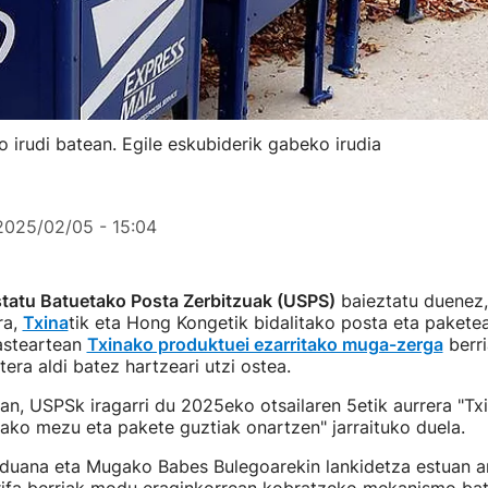
 irudi batean. Egile eskubiderik gabeko irudia
2025/02/05 - 15:04
tatu Batuetako Posta Zerbitzuak (USPS)
baieztatu duenez,
ra,
Txina
tik eta Hong Kongetik bidalitako posta eta paketea
 asteartean
Txinako produktuei ezarritako muga-zerga
berri
era aldi batez hartzeari utzi ostea.
an, USPSk iragarri du 2025eko otsailaren 5etik aurrera "Tx
tako mezu eta pakete guztiak onartzen" jarraituko duela.
Aduana eta Mugako Babes Bulegoarekin lankidetza estuan ar