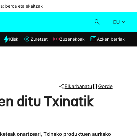
ia: beroa eta ekaitzak
EU
dia
Klisk
Zuretzat
Zuzenekoak
Azken berriak
Klisk
Zuzenekoak
Zuretzat
Elkarbanatu
Gorde
n ditu Txinatik
Azken berriak
keteak onartzeari, Txinako produktuen aurkako