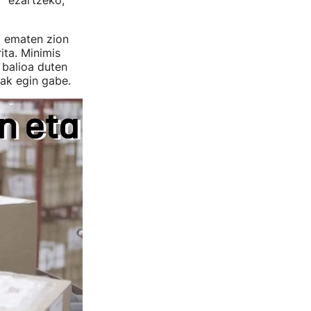
" ezartzeko,
a ematen zion
ita. Minimis
balioa duten
ak egin gabe.