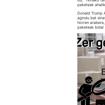
du, "Txinako t
paketeak ahali
Donald Trump 
agindu bat sina
horren arabera
paketeak bidal 