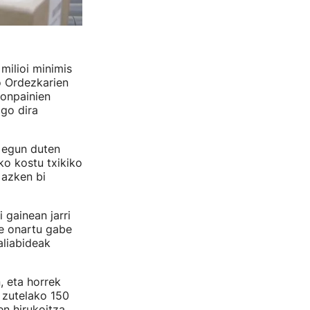
ilioi minimis
 Ordezkarien
onpainien
go dira
 egun duten
ko kostu txikiko
 azken bi
gainean jarri
re onartu gabe
aliabideak
, eta horrek
 zutelako 150
en hirukoitza