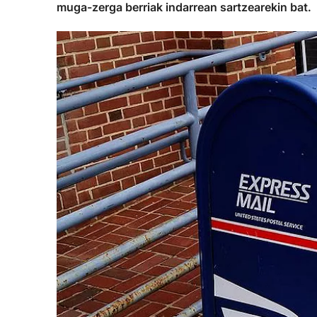
muga-zerga berriak indarrean sartzearekin bat.