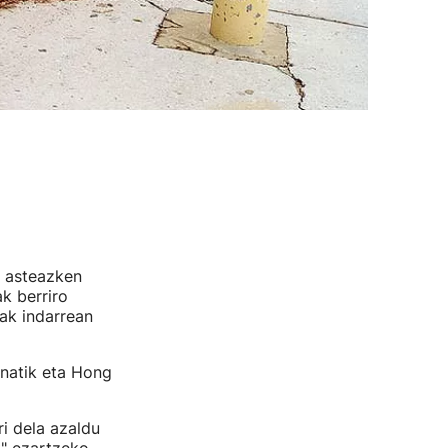
 asteazken
k berriro
ak indarrean
inatik eta Hong
i dela azaldu