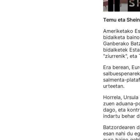
Temu eta Shein
Ameriketako Es
bidalketa bain
Ganberako Batz
bidalketek Esta
"ziurrenik", eta
Era berean, Eu
salbuespenareki
salmenta-plataf
urteetan.
Horrela, Ursul
zuen aduana-pol
dago, eta kontr
indartu behar di
Batzordearen d
esan nahi du eg
euro baino gehi