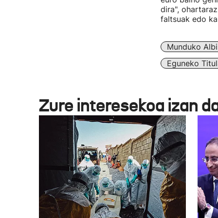
dira", ohartara
faltsuak edo kal
Munduko Albi
Eguneko Titul
Zure interesekoa izan d