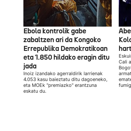
Ebola kontrolik gabe
Abe
zabaltzen ari da Kongoko
Kol
Errepublika Demokratikoan
har
eta 1.850 hildako eragin ditu
Eskui
Cali 
jada
Bogot
Inoiz izandako agerraldirik larrienak
armat
4.053 kasu baieztatu ditu dagoeneko,
emate
eta MOEk "premiazko" erantzuna
fumig
eskatu du.