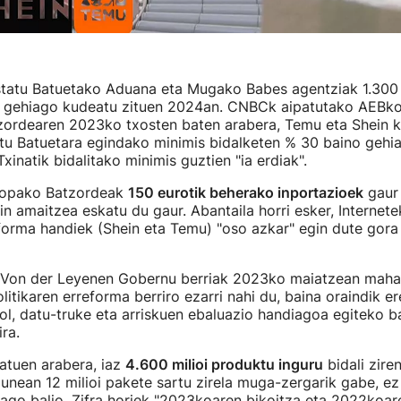
tatu Batuetako Aduana eta Mugako Babes agentziak 1.300 m
o gehiago kudeatu zituen 2024an. CNBCk aipatutako AEBko
ordearen 2023ko txosten baten arabera, Temu eta Shein k
tu Batuetara egindako minimis bidalketen % 30 baino gehia
 Txinatik bidalitako minimis guztien "ia erdiak".
ropako Batzordeak
150 eurotik beherako inportazioek
gaur
n amaitzea eskatu du gaur. Abantaila horri esker, Internete
orma handiek (Shein eta Temu) "oso azkar" egin dute gora
a Von der Leyenen Gobernu berriak 2023ko maiatzean mahai 
itikaren erreforma berriro ezarri nahi du, baina oraindik e
ol, datu-truke eta arriskuen ebaluazio handiagoa egiteko b
ra.
atuen arabera, iaz
4.600 milioi produktu inguru
bidali ziren
unean 12 milioi pakete sartu zirela muga-zergarik gabe, ez
ago balio. Zifra horiek "2023koaren bikoitza eta 2022koar