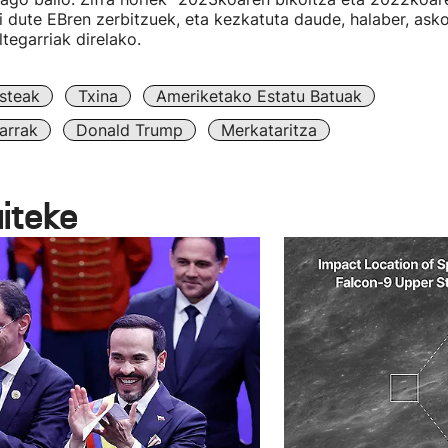
zi dute EBren zerbitzuek, eta kezkatuta daude, halaber, asko
tegarriak direlako.
steak
Txina
Ameriketako Estatu Batuak
arrak
Donald Trump
Merkataritza
aiteke