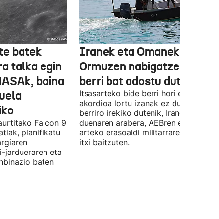
te batek
Iranek eta Omanek
ra talka egin
Ormuzen nabigatzeko bide
NASAk, baina
berri bat adostu dute
duela
Itsasarteko bide berri hori egiteko
akordioa lortu izanak ez du esan nahi
iko
berriro irekiko dutenik, Iranek zehazt
aurtitako Falcon 9
duenaren arabera, AEBren eta Israele
tiak, planifikatu
arteko erasoaldi militarraren ondorio
argiaren
itxi baitzuten.
i-jardueraren eta
onbinazio baten