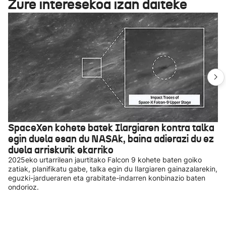
Zure interesekoa izan daiteke
SpaceXen kohete batek Ilargiaren kontra talka
egin duela esan du NASAk, baina adierazi du ez
duela arriskurik ekarriko
2025eko urtarrilean jaurtitako Falcon 9 kohete baten goiko
zatiak, planifikatu gabe, talka egin du Ilargiaren gainazalarekin,
eguzki-jardueraren eta grabitate-indarren konbinazio baten
ondorioz.