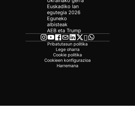
Ukrainako gerra
Euskadiko lan
egutegia 2026
Eguneko
albisteak
AEB eta Trump
Pribatutasun politika
Lege oharra
Cookie politika
Cookieen konfigurazioa
Harremana