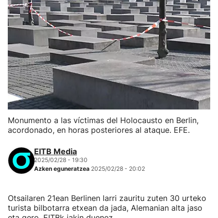
Monumento a las víctimas del Holocausto en Berlin,
acordonado, en horas posteriores al ataque. EFE.
EITB Media
2025/02/28 - 19:30
Azken eguneratzea
2025/02/28 - 20:02
Otsailaren 21ean Berlinen larri zauritu zuten 30 urteko
turista bilbotarra etxean da jada, Alemanian alta jaso
eta gero, EITBk jakin duenez.