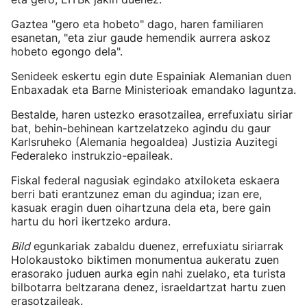
Gaztea "gero eta hobeto" dago, haren familiaren
esanetan, "eta ziur gaude hemendik aurrera askoz
hobeto egongo dela".
Senideek eskertu egin dute Espainiak Alemanian duen
Enbaxadak eta Barne Ministerioak emandako laguntza.
Bestalde, haren ustezko erasotzailea, errefuxiatu siriar
bat, behin-behinean kartzelatzeko agindu du gaur
Karlsruheko (Alemania hegoaldea) Justizia Auzitegi
Federaleko instrukzio-epaileak.
Fiskal federal nagusiak egindako atxiloketa eskaera
berri bati erantzunez eman du agindua; izan ere,
kasuak eragin duen oihartzuna dela eta, bere gain
hartu du hori ikertzeko ardura.
Bild
egunkariak zabaldu duenez, errefuxiatu siriarrak
Holokaustoko biktimen monumentua aukeratu zuen
erasorako juduen aurka egin nahi zuelako, eta turista
bilbotarra beltzarana denez, israeldartzat hartu zuen
erasotzaileak.