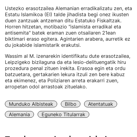
Ustezko erasotzailea Alemanian erradikalizatu zen, eta
Estatu Islamikoa (EI) talde jihadista begi onez ikusten
duen zantzuak antzeman ditu Estatuko Fiskaltzak.
Horren hitzetan, motibazio "islamista erradikal eta
antisemita" batek eraman zuen otsailaren 21ean
biktimari eraso egitera. Agintarien arabera, aurretik ez
du jokabide islamistarik erakutsi.
Wassim al M. izenarekin identifikatu dute erasotzailea,
Leipzigeko bizilaguna da eta lesio-delituengatik hiru
prozedura penal zituen irekita. Erasoa egin eta ordu
batzuetara, gertakarien lekura itzuli zen bere kabuz
eta ekimenez, eta Poliziaren arreta erakarri zuen,
arropetan odol arrastoak zituelako.
Munduko Albisteak
Bilbo
Atentatuak
Alemania
Eguneko Titularrak