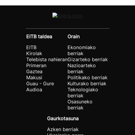
EITB taldea
Orain
EITB
Ekonomiako
Kirolak
berriak
Telebista nahieran
Gizarteko berriak
Primeran
Nazioarteko
Gaztea
berriak
Makusi
Politikako berriak
Guau - Gure
Kulturako berriak
Audioa
Teknologiako
berriak
Osasuneko
berriak
Gaurkotasuna
Azken berriak