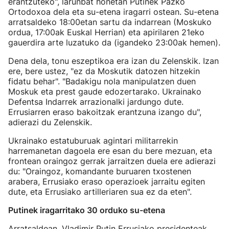
erantzuteko", larunbat honetan Putinek Pazko
Ortodoxoa dela eta su-etena iragarri ostean. Su-etena
arratsaldeko 18:00etan sartu da indarrean (Moskuko
ordua, 17:00ak Euskal Herrian) eta apirilaren 21eko
gauerdira arte luzatuko da (igandeko 23:00ak hemen).
Dena dela, tonu eszeptikoa era izan du Zelenskik. Izan
ere, bere ustez, "ez da Moskutik datozen hitzekin
fidatu behar". "Badakigu nola manipulatzen duen
Moskuk eta prest gaude edozertarako. Ukrainako
Defentsa Indarrek arrazionalki jardungo dute.
Errusiarren eraso bakoitzak erantzuna izango du",
adierazi du Zelenskik.
Ukrainako estatuburuak agintari militarrekin
harremanetan dagoela ere esan du bere mezuan, eta
frontean oraingoz gerrak jarraitzen duela ere adierazi
du: "Oraingoz, komandante buruaren txostenen
arabera, Errusiako eraso operazioek jarraitu egiten
dute, eta Errusiako artilleriaren sua ez da eten".
Putinek iragarritako 30 orduko su-etena
Arratsaldean, Vladimir Putin Errusiako presidenteak