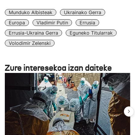
Munduko Albisteak
Ukrainako Gerra
Europa
Vladimir Putin
Errusia
Errusia-Ukraina Gerra
Eguneko Titularrak
Volodimir Zelenski
Zure interesekoa izan daiteke