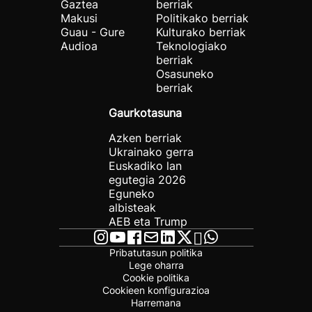
Gaztea
berriak
Makusi
Politikako berriak
Guau - Gure
Kulturako berriak
Audioa
Teknologiako
berriak
Osasuneko
berriak
Gaurkotasuna
Azken berriak
Ukrainako gerra
Euskadiko lan
egutegia 2026
Eguneko
albisteak
AEB eta Trump
Pribatutasun politika
Lege oharra
Cookie politika
Cookieen konfigurazioa
Harremana