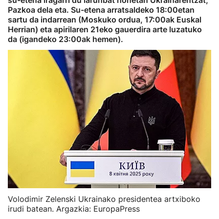
su-etena iragarri du larunbat honetan Ukrainarentzat,
Pazkoa dela eta. Su-etena arratsaldeko 18:00etan
sartu da indarrean (Moskuko ordua, 17:00ak Euskal
Herrian) eta apirilaren 21eko gauerdira arte luzatuko
da (igandeko 23:00ak hemen).
Volodimir Zelenski Ukrainako presidentea artxiboko
irudi batean. Argazkia: EuropaPress