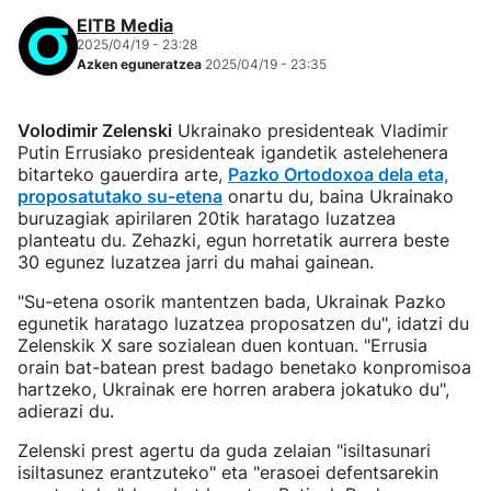
EITB Media
2025/04/19 - 23:28
Azken eguneratzea
2025/04/19 - 23:35
Volodimir Zelenski
Ukrainako presidenteak Vladimir
Putin Errusiako presidenteak igandetik astelehenera
bitarteko gauerdira arte,
Pazko Ortodoxoa dela eta,
proposatutako su-etena
onartu du, baina Ukrainako
buruzagiak apirilaren 20tik haratago luzatzea
planteatu du. Zehazki, egun horretatik aurrera beste
30 egunez luzatzea jarri du mahai gainean.
"Su-etena osorik mantentzen bada, Ukrainak Pazko
egunetik haratago luzatzea proposatzen du", idatzi du
Zelenskik X sare sozialean duen kontuan. "Errusia
orain bat-batean prest badago benetako konpromisoa
hartzeko, Ukrainak ere horren arabera jokatuko du",
adierazi du.
Zelenski prest agertu da guda zelaian "isiltasunari
isiltasunez erantzuteko" eta "erasoei defentsarekin