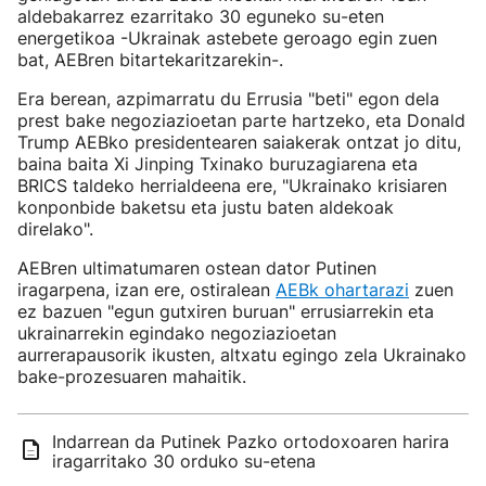
aldebakarrez ezarritako 30 eguneko su-eten
energetikoa -Ukrainak astebete geroago egin zuen
bat, AEBren bitartekaritzarekin-.
Era berean, azpimarratu du Errusia "beti" egon dela
prest bake negoziazioetan parte hartzeko, eta Donald
Trump AEBko presidentearen saiakerak ontzat jo ditu,
baina baita Xi Jinping Txinako buruzagiarena eta
BRICS taldeko herrialdeena ere, "Ukrainako krisiaren
konponbide baketsu eta justu baten aldekoak
direlako".
AEBren ultimatumaren ostean dator Putinen
iragarpena, izan ere, ostiralean
AEBk ohartarazi
zuen
ez bazuen "egun gutxiren buruan" errusiarrekin eta
ukrainarrekin egindako negoziazioetan
aurrerapausorik ikusten, altxatu egingo zela Ukrainako
bake-prozesuaren mahaitik.
Indarrean da Putinek Pazko ortodoxoaren harira
iragarritako 30 orduko su-etena