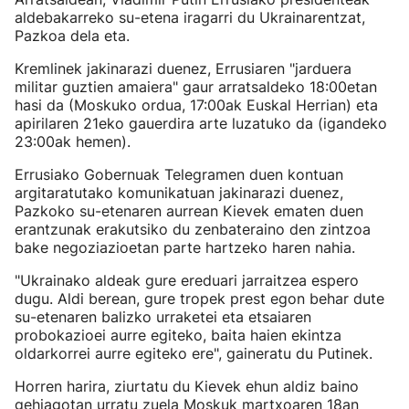
aldebakarreko su-etena iragarri du Ukrainarentzat,
Pazkoa dela eta.
Kremlinek jakinarazi duenez, Errusiaren "jarduera
militar guztien amaiera" gaur arratsaldeko 18:00etan
hasi da (Moskuko ordua, 17:00ak Euskal Herrian) eta
apirilaren 21eko gauerdira arte luzatuko da (igandeko
23:00ak hemen).
Errusiako Gobernuak Telegramen duen kontuan
argitaratutako komunikatuan jakinarazi duenez,
Pazkoko su-etenaren aurrean Kievek ematen duen
erantzunak erakutsiko du zenbateraino den zintzoa
bake negoziazioetan parte hartzeko haren nahia.
"Ukrainako aldeak gure ereduari jarraitzea espero
dugu. Aldi berean, gure tropek prest egon behar dute
su-etenaren balizko urraketei eta etsaiaren
probokazioei aurre egiteko, baita haien ekintza
oldarkorrei aurre egiteko ere", gaineratu du Putinek.
Horren harira, ziurtatu du Kievek ehun aldiz baino
gehiagotan urratu zuela Moskuk martxoaren 18an