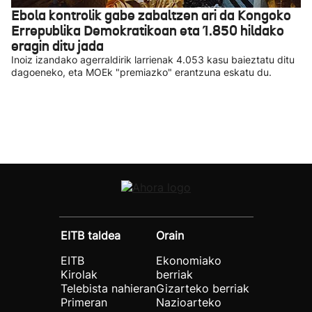
Ebola kontrolik gabe zabaltzen ari da Kongoko
Errepublika Demokratikoan eta 1.850 hildako
eragin ditu jada
Inoiz izandako agerraldirik larrienak 4.053 kasu baieztatu ditu
dagoeneko, eta MOEk "premiazko" erantzuna eskatu du.
EITB taldea
Orain
EITB
Ekonomiako
Kirolak
berriak
Telebista nahieran
Gizarteko berriak
Primeran
Nazioarteko