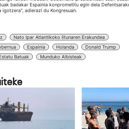
uak badakar Espainia konprometitu egin dela Defentsarak
a igotzera", adierazi du Kongresuan.
z
Nato Ipar Atlantikoko Iitunaren Erakundea
obernua
Espainia
Holanda
Donald Trump
Estatu Batuak
Munduko Albisteak
aiteke