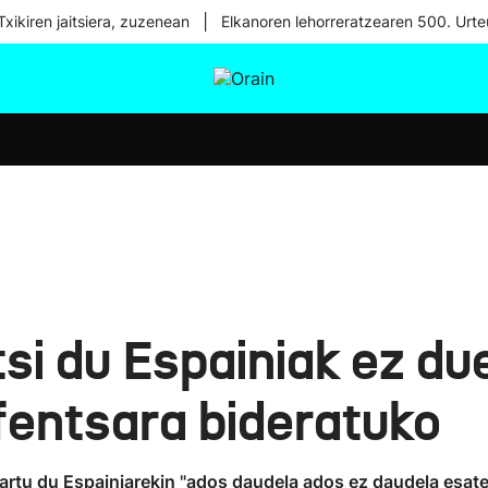
|
xikiren jaitsiera, zuzenean
Elkanoren lehorreratzearen 500. Urte
tura
Ikusmiran
Egural
Osasuna
Teknologia
si du Espainiak ez du
fentsara bideratuko
rtu du Espainiarekin "ados daudela ados ez daudela esate