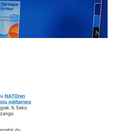
du
NATOren
tu militarrera
agiak % 5eko
izango
rretsi du