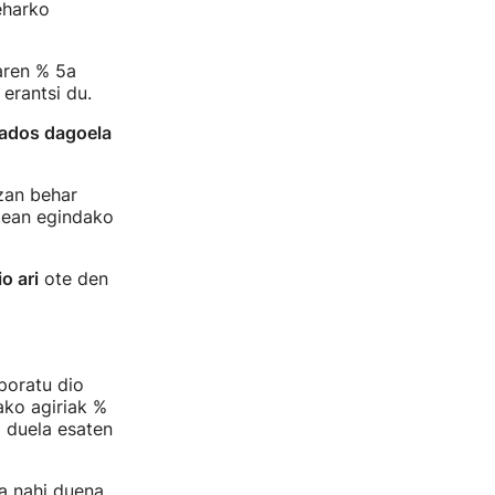
eharko
aren % 5a
 erantsi du.
"ados dagoela
zan behar
stean egindako
o ari
ote den
poratu dio
ako agiriak %
 duela esaten
 nahi duena,