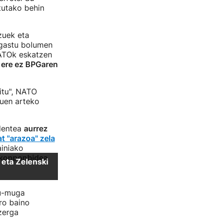
atutako behin
tzuek eta
 gastu bolumen
NATOk eskatzen
 ere ez BPGaren
itu", NATO
tuen arteko
dentea
aurrez
t "arazoa" zela
ainiako
 konponbidea
tu-muga
ro baino
 zerga