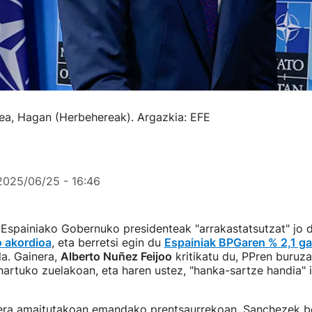
a, Hagan (Herbehereak). Argazkia: EFE
2025/06/25 - 16:46
z
Espainiako Gobernuko presidenteak "arrakastatsutzat" jo 
o akordioa
, eta berretsi egin du
Espainiak BPGaren % 2,1 gas
a. Gainera,
Alberto Nuñez Feijoo
kritikatu du, PPren buruz
artuko zuelakoan, eta haren ustez, "hanka-sartze handia" 
era amaitutakoan emandako prentsaurrekoan, Sanchezek be