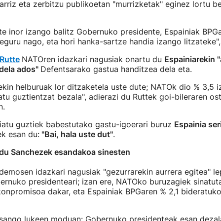
rriz eta zerbitzu publikoetan "murrizketak" eginez lortu b
te inor izango balitz Gobernuko presidente, Espainiak BPG
seguru nago, eta hori hanka-sartze handia izango litzateke",
Rutte
NATOren idazkari nagusiak onartu du
Espainiarekin 
dela ados"
Defentsarako gastua handitzea dela eta.
kin helburuak lor ditzaketela uste dute; NATOk dio % 3,5 i
iatu guztientzat bezala", adierazi du Ruttek goi-bileraren o
n.
liatu guztiek babestutako gastu-igoerari buruz
Espainia seri
ek esan du:
"Bai, hala uste dut"
.
du Sanchezek esandakoa sinesten
emosen idazkari nagusiak "gezurrarekin aurrera egitea" le
rnuko presidenteari; izan ere, NATOko buruzagiek sinatut
konpromisoa dakar, eta Espainiak BPGaren % 2,1 bideratuko
sango lukeen moduan: Gobernuko presidenteak esan dezala