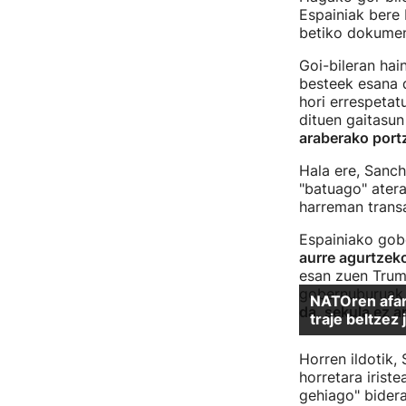
Espainiak bere 
betiko dokumen
Goi-bileran hain
besteek esana 
hori errespeta
dituen gaitasun
araberako portz
Hala ere, Sanch
"batuago" atera
harreman transa
Espainiako gob
aurre agurtzeko
esan zuen Trump
gobernuburuak A
da, sekula ez a
Horren ildotik,
horretara irist
gehiago" bidera