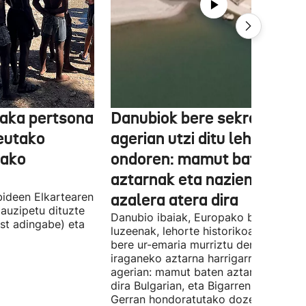
aka pertsona
Danubiok bere sekretuak
Ceutako
agerian utzi ditu lehortear
tako
ondoren: mamut baten
aztarnak eta nazien ontzia
ideen Elkartearen
azalera atera dira
auzipetu dituzte
Danubio ibaiak, Europako bigarren
st adingabe) eta
luzeenak, lehorte historikoa bizi du, e
bere ur-emaria murriztu denez,
iraganeko aztarna harrigarriak utzi di
agerian: mamut baten aztarnak azald
dira Bulgarian, eta Bigarren Mundu
Gerran hondoratutako dozenaka ontz