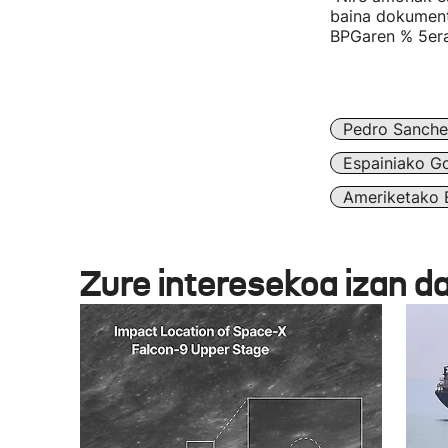
baina dokument
BPGaren % 5er
Pedro Sanche
Espainiako G
Ameriketako 
Zure interesekoa izan d