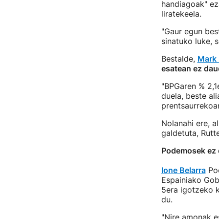
handiagoak" eza
liratekeela.
"Gaur egun bes
sinatuko luke, 
Bestalde,
Mark 
esatean ez dau
"BPGaren % 2,1e
duela, beste al
prentsaurrekoa
Nolanahi ere, a
galdetuta, Rutt
Podemosek ez 
Ione Belarra
Pod
Espainiako Gobe
5era igotzeko 
du.
"Nire amonak e