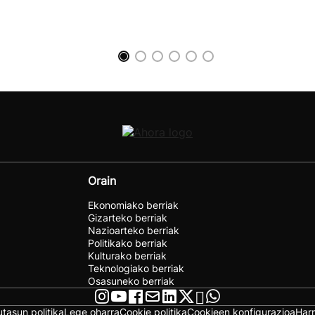
Orain
Ekonomiako berriak
Gizarteko berriak
Nazioarteko berriak
Politikako berriak
Kulturako berriak
Teknologiako berriak
Osasuneko berriak
utasun politika
Lege oharra
Cookie politika
Cookieen konfigurazioa
Har