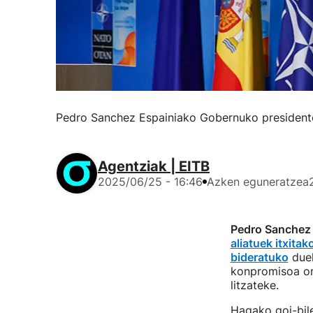
Pedro Sanchez Espainiako Gobernuko presidente
Agentziak | EITB
2025/06/25 - 16:46
Azken eguneratzea
Pedro Sanche
aliatuek itxitak
bideratuko
duel
konpromisoa on
litzateke.
Hagako goi-bil