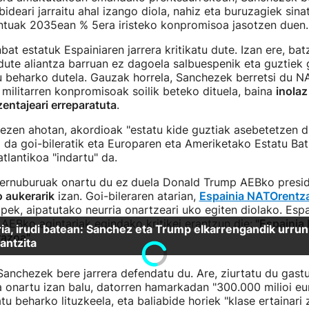
bideari jarraitu ahal izango diola, nahiz eta buruzagiek sin
tuak 2035ean % 5era iristeko konpromisoa jasotzen duen.
bat estatuk Espainiaren jarrera kritikatu dute. Izan ere, ba
dute aliantza barruan ez dagoela salbuespenik eta guztiek
tu beharko dutela. Gauzak horrela, Sanchezek berretsi du 
 militarren konpromisoak soilik beteko dituela, baina
inolaz
entajeari erreparatuta
.
ezen ahotan, akordioak "estatu kide guztiak asebetetzen d
 da goi-bileratik eta Europaren eta Ameriketako Estatu Ba
tlantikoa "indartu" da.
ernuburuak onartu du ez
duela Donald Trump AEBko presi
 aukerarik
izan. Goi-bileraren atarian,
Espainia NATOrentza
ek, aipatutako neurria onartzeari uko egiten diolako. Esp
EBko agintariak egindako kritikei erantzun die:
"Espainia
razoa"
.
 Sanchezek bere jarrera defendatu du. Are, ziurtatu du gas
ea onartu izan balu, datorren hamarkadan "300.000 milioi eu
tu beharko lituzkeela, eta baliabide horiek "klase ertainari