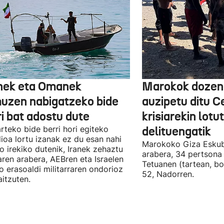
nek eta Omanek
Marokok dozen
uzen nabigatzeko bide
auzipetu ditu 
ri bat adostu dute
krisiarekin lotu
arteko bide berri hori egiteko
delituengatik
ioa lortu izanak ez du esan nahi
Marokoko Giza Eskub
ro irekiko dutenik, Iranek zehaztu
arabera, 34 pertsona 
ren arabera, AEBren eta Israelen
Tetuanen (tartean, bo
o erasoaldi militarraren ondorioz
52, Nadorren.
aitzuten.