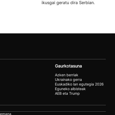
ikusgai geratu dira Serbian.
Gaurkotasuna
Azken berriak
Ukrainako gerra
Euskadiko lan egutegia 2026
Eguneko albisteak
AEB eta Trump
remana