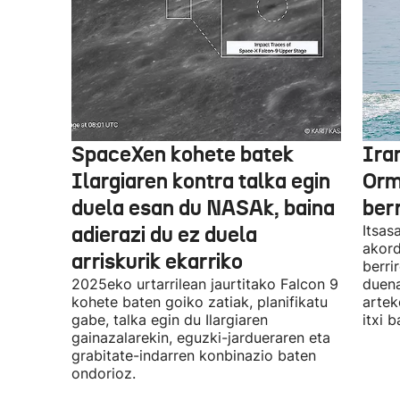
SpaceXen kohete batek
Ira
Ilargiaren kontra talka egin
Orm
duela esan du NASAk, baina
ber
adierazi du ez duela
Itsas
akord
arriskurik ekarriko
berri
2025eko urtarrilean jaurtitako Falcon 9
duena
kohete baten goiko zatiak, planifikatu
artek
gabe, talka egin du Ilargiaren
itxi b
gainazalarekin, eguzki-jardueraren eta
grabitate-indarren konbinazio baten
ondorioz.