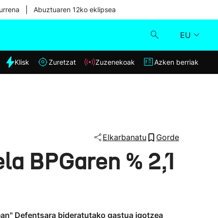
|
urrena
Abuztuaren 12ko eklipsea
EU
dia
Klisk
Zuretzat
Zuzenekoak
Azken berriak
Klisk
Zuzenekoak
Zuretzat
Elkarbanatu
Gorde
ela BPGaren % 2,1
Azken berriak
an" Defentsara bideratutako gastua igotzea