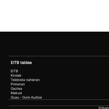
EITB taldea
EITB
Kirolak
Telebista nahieran
Primeran
Gaztea
Makusi
Guau - Gure Audioa
Pribat