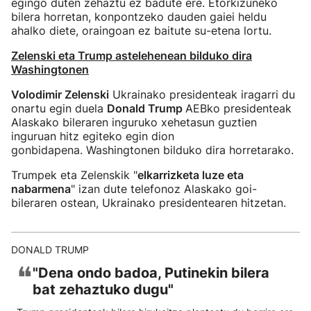
egingo duten zehaztu ez badute ere. Etorkizuneko
bilera horretan, konpontzeko dauden gaiei heldu
ahalko diete, oraingoan ez baitute su-etena lortu.
Zelenski eta Trump astelehenean bilduko dira
Washingtonen
Volodimir Zelenski
Ukrainako presidenteak iragarri du
onartu egin duela
Donald Trump
AEBko presidenteak
Alaskako bileraren inguruko xehetasun guztien
inguruan hitz egiteko egin dion
gonbidapena. Washingtonen bilduko dira horretarako.
Trumpek eta Zelenskik "
elkarrizketa luze eta
nabarmena
" izan dute telefonoz Alaskako goi-
bileraren ostean, Ukrainako presidentearen hitzetan.
DONALD TRUMP
❝
"Dena ondo badoa, Putinekin bilera
bat zehaztuko dugu"