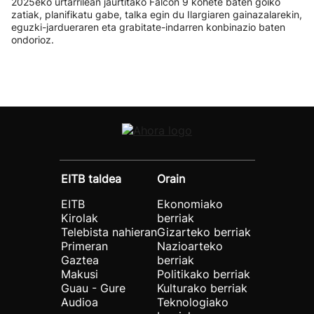
2025eko urtarrilean jaurtitako Falcon 9 kohete baten goiko
zatiak, planifikatu gabe, talka egin du Ilargiaren gainazalarekin,
eguzki-jardueraren eta grabitate-indarren konbinazio baten
ondorioz.
EITB taldea
Orain
EITB
Ekonomiako
Kirolak
berriak
Telebista nahieran
Gizarteko berriak
Primeran
Nazioarteko
Gaztea
berriak
Makusi
Politikako berriak
Guau - Gure
Kulturako berriak
Audioa
Teknologiako