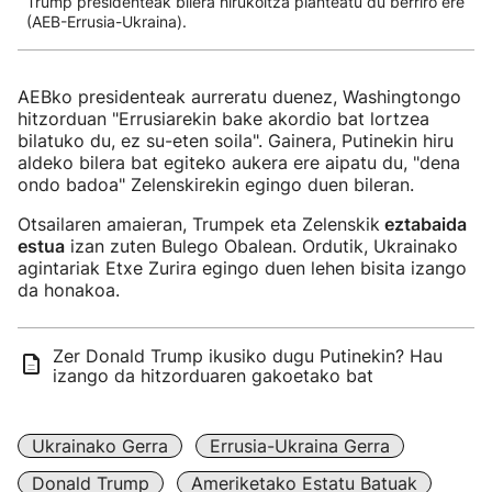
Trump presidenteak bilera hirukoitza planteatu du berriro ere
(AEB-Errusia-Ukraina).
AEBko presidenteak aurreratu duenez, Washingtongo
hitzorduan "Errusiarekin bake akordio bat lortzea
bilatuko du, ez su-eten soila". Gainera, Putinekin hiru
aldeko bilera bat egiteko aukera ere aipatu du, "dena
ondo badoa" Zelenskirekin egingo duen bileran.
Otsailaren amaieran, Trumpek eta Zelenskik
eztabaida
estua
izan zuten Bulego Obalean. Ordutik, Ukrainako
agintariak Etxe Zurira egingo duen lehen bisita izango
da honakoa.
Zer Donald Trump ikusiko dugu Putinekin? Hau
izango da hitzorduaren gakoetako bat
Ukrainako Gerra
Errusia-Ukraina Gerra
Donald Trump
Ameriketako Estatu Batuak