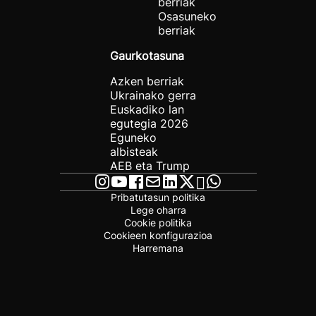
berriak
Osasuneko
berriak
Gaurkotasuna
Azken berriak
Ukrainako gerra
Euskadiko lan
egutegia 2026
Eguneko
albisteak
AEB eta Trump
Pribatutasun politika
Lege oharra
Cookie politika
Cookieen konfigurazioa
Harremana