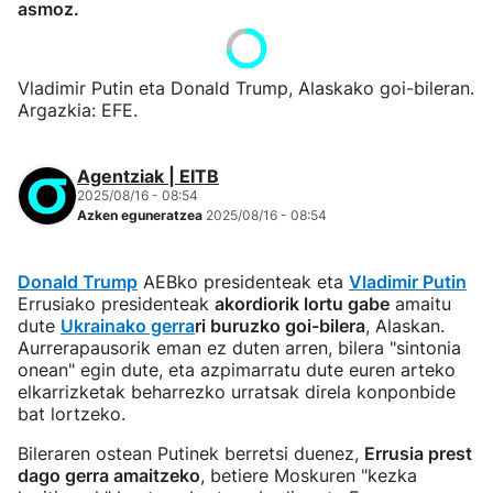
asmoz.
Vladimir Putin eta Donald Trump, Alaskako goi-bileran.
Argazkia: EFE.
Agentziak | EITB
2025/08/16 - 08:54
Azken eguneratzea
2025/08/16 - 08:54
Donald Trump
AEBko presidenteak eta
Vladimir Putin
Errusiako presidenteak
akordiorik lortu gabe
amaitu
dute
Ukrainako gerra
ri buruzko goi-bilera
, Alaskan.
Aurrerapausorik eman ez duten arren, bilera "sintonia
onean" egin dute, eta azpimarratu dute euren arteko
elkarrizketak beharrezko urratsak direla konponbide
bat lortzeko.
Bileraren ostean Putinek berretsi duenez,
Errusia prest
dago gerra amaitzeko
, betiere Moskuren "kezka