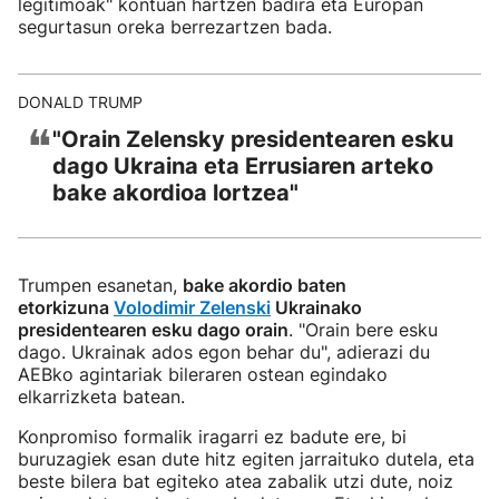
legitimoak" kontuan hartzen badira eta Europan
segurtasun oreka berrezartzen bada.
DONALD TRUMP
❝
"Orain Zelensky presidentearen esku
dago Ukraina eta Errusiaren arteko
bake akordioa lortzea"
Trumpen esanetan,
bake akordio baten
etorkizuna
Volodimir Zelenski
Ukrainako
presidentearen esku dago orain
. "Orain bere esku
dago. Ukrainak ados egon behar du", adierazi du
AEBko agintariak bileraren ostean egindako
elkarrizketa batean.
Konpromiso formalik iragarri ez badute ere, bi
buruzagiek esan dute hitz egiten jarraituko dutela, eta
beste bilera bat egiteko atea zabalik utzi dute, noiz