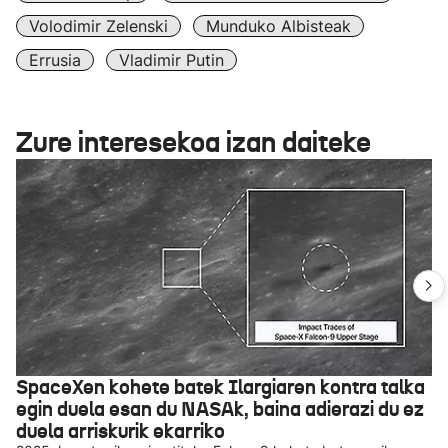
Volodimir Zelenski
Munduko Albisteak
Errusia
Vladimir Putin
Zure interesekoa izan daiteke
SpaceXen kohete batek Ilargiaren kontra talka
egin duela esan du NASAk, baina adierazi du ez
duela arriskurik ekarriko