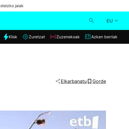
steizko jaiak
EU
dia
Klisk
Zuretzat
Zuzenekoak
Azken berriak
Klisk
Zuzenekoak
Zuretzat
Elkarbanatu
Gorde
Azken berriak