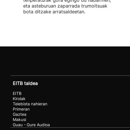
tenperaturak gora egingo du nabarmen,
eta asteburuan zaparrada trumoitsuak
bota ditzake arratsaldeetan.
EITB taldea
EITB
Kirolak
Telebista nahieran
Primeran
Gaztea
Makusi
Guau - Gure Audioa