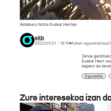
Asteburu hotza Euskal Herrian
eitb
2022/01/21 - 19:15
Azken eguneratzea
2
Zerua garbituk
Euskal Herri os
espero da larun
Eguraldia
Zure interesekoa izan d