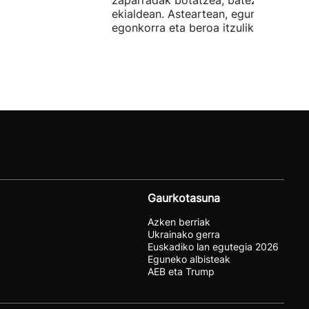
zaparradak botatzea, batez ere
ekialdean. Asteartean, eguraldi
egonkorra eta beroa itzuliko dira.
Gaurkotasuna
Azken berriak
Ukrainako gerra
Euskadiko lan egutegia 2026
Eguneko albisteak
AEB eta Trump