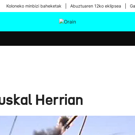
|
|
Koloneko minbizi baheketak
Abuztuaren 12ko eklipsea
Ga
tura
Ikusmiran
Egural
Osasuna
Teknologia
uskal Herrian