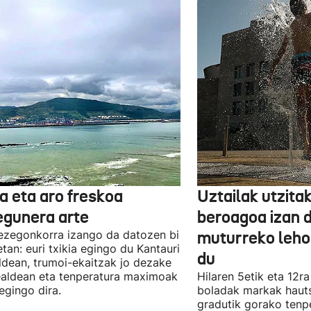
a eta aro freskoa
Uztailak utzita
egunera arte
beroagoa izan 
ezegonkorra izango da datozen bi
muturreko leho
tan: euri txikia egingo du Kantauri
du
aldean, trumoi-ekaitzak jo dezake
aldean eta tenperatura maximoak
Hilaren 5etik eta 12r
 egingo dira.
boladak markak hauts
gradutik gorako tenpe