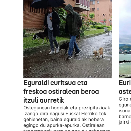
Eguraldi euritsua eta
Euri
freskoa ostiralean beroa
ost
itzuli aurretik
Giro 
egune
Ostegunean hodeiak eta prezipitazioak
isuri
izango dira nagusi Euskal Herriko toki
barne
gehienetan, baina eguraldiak hobera
jaitsi
egingo du apurka-apurka. Ostiralean