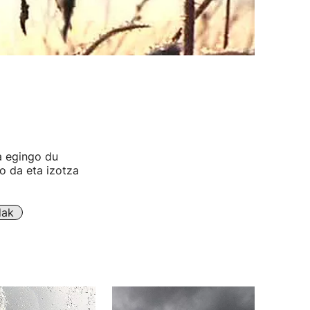
a egingo du
ko da eta izotza
dak