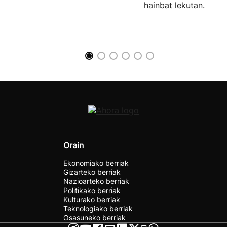
hainbat lekutan.
Orain
Ekonomiako berriak
Gizarteko berriak
Nazioarteko berriak
Politikako berriak
Kulturako berriak
Teknologiako berriak
Osasuneko berriak