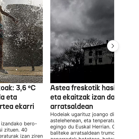
koak: 3,6 ºC
Astea freskotik hasiko da
da eta
eta ekaitzak izan daitezke
rtea ekarri
arratsaldean
Hodeiak ugarituz joango dira
astelehenean, eta tenperaturak beher
a izandako bero-
egingo du Euskal Herrian. Gainera,
i zituen. 40
baliteke arratsaldean trumoi-
raturak izan ziren