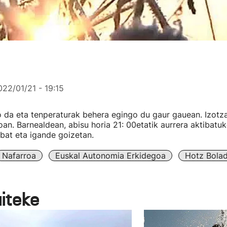
022/01/21 - 19:15
o da eta tenperaturak behera egingo du gaur gauean. Izotz
oan. Barnealdean, abisu horia 21: 00etatik aurrera aktibatu
bat eta igande goizetan.
Nafarroa
Euskal Autonomia Erkidegoa
Hotz Bola
aiteke