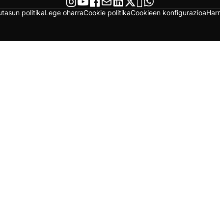
utasun politika
Lege oharra
Cookie politika
Cookieen konfigurazioa
Har