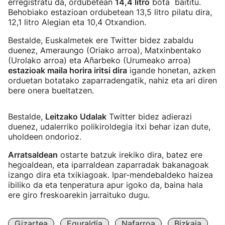
erregistratu da, ordubetean
14,4 litro
bota baititu.
Behobiako estazioan ordubetean 13,5 litro pilatu dira,
12,1 litro Alegian eta 10,4 Otxandion.
Bestalde, Euskalmetek ere Twitter bidez zabaldu
duenez, Ameraungo (Oriako arroa), Matxinbentako
(Urolako arroa) eta Añarbeko (Urumeako arroa)
estazioak maila horira iritsi dira
igande honetan, azken
orduetan botatako zaparradengatik, nahiz eta ari diren
bere onera bueltatzen.
Bestalde,
Leitzako Udalak
Twitter bidez adierazi
duenez, udalerriko polikiroldegia itxi behar izan dute,
uholdeen ondorioz.
Arratsaldean
ostarte batzuk irekiko dira, batez ere
hegoaldean, eta iparraldean zaparradak bakanagoak
izango dira eta txikiagoak. Ipar-mendebaldeko haizea
ibiliko da eta tenperatura apur igoko da, baina hala
ere giro freskoarekin jarraituko dugu.
Gizartea
Eguraldia
Nafarroa
Bizkaia