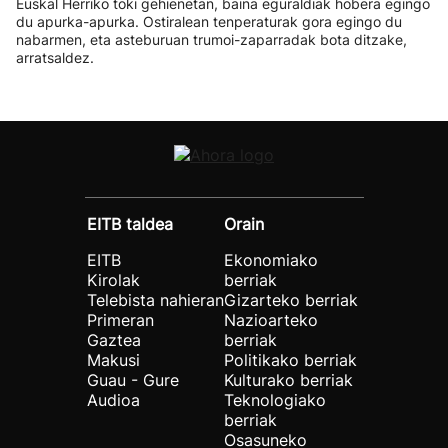
Euskal Herriko toki gehienetan, baina eguraldiak hobera egingo
du apurka-apurka. Ostiralean tenperaturak gora egingo du
nabarmen, eta asteburuan trumoi-zaparradak bota ditzake,
arratsaldez.
EITB taldea
Orain
EITB
Ekonomiako
Kirolak
berriak
Telebista nahieran
Gizarteko berriak
Primeran
Nazioarteko
Gaztea
berriak
Makusi
Politikako berriak
Guau - Gure
Kulturako berriak
Audioa
Teknologiako
berriak
Osasuneko