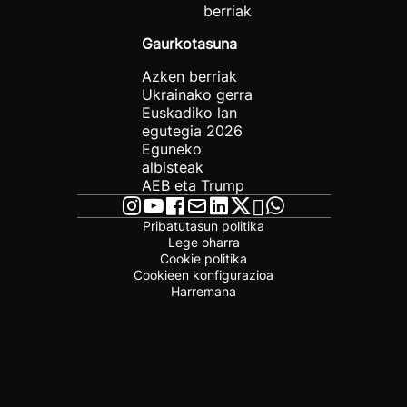
berriak
Gaurkotasuna
Azken berriak
Ukrainako gerra
Euskadiko lan
egutegia 2026
Eguneko
albisteak
AEB eta Trump
Pribatutasun politika
Lege oharra
Cookie politika
Cookieen konfigurazioa
Harremana