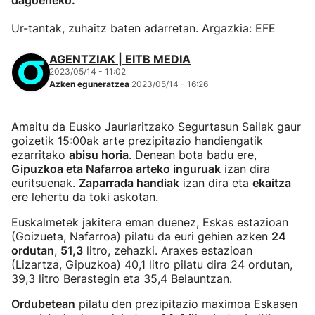
dagoeneko.
Ur-tantak, zuhaitz baten adarretan. Argazkia: EFE
AGENTZIAK | EITB MEDIA
2023/05/14 - 11:02
Azken eguneratzea
2023/05/14 - 16:26
Amaitu da Eusko Jaurlaritzako Segurtasun Sailak gaur
goizetik 15:00ak arte prezipitazio handiengatik
ezarritako
abisu horia
. Denean bota badu ere,
Gipuzkoa eta Nafarroa arteko inguruak
izan dira
euritsuenak.
Zaparrada handiak
izan dira eta
ekaitza
ere lehertu da toki askotan.
Euskalmetek jakitera eman duenez, Eskas estazioan
(Goizueta, Nafarroa) pilatu da euri gehien azken
24
ordutan
,
51,3
litro, zehazki. Araxes estazioan
(Lizartza, Gipuzkoa) 40,1 litro pilatu dira 24 ordutan,
39,3 litro Berastegin eta 35,4 Belauntzan.
Ordubetean
pilatu den prezipitazio maximoa Eskasen