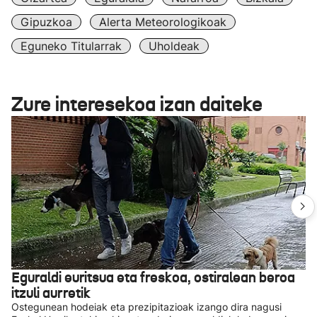
Gipuzkoa
Alerta Meteorologikoak
Eguneko Titularrak
Uholdeak
Zure interesekoa izan daiteke
Eguraldi euritsua eta freskoa, ostiralean beroa
itzuli aurretik
Ostegunean hodeiak eta prezipitazioak izango dira nagusi