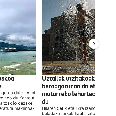
reskoa
Uztailak utzitakoak: 3,6 ºC
e
beroagoa izan da eta
ngo da datozen bi
muturreko lehortea ekarri
 egingo du Kantauri
du
kaitzak jo dezake
peratura maximoak
Hilaren 5etik eta 12ra izandako bero-
boladak markak hautsi zituen. 40