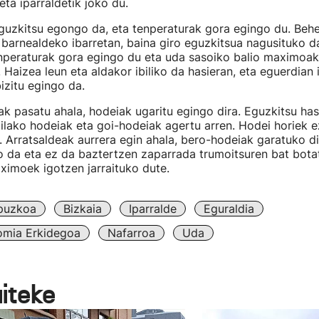
ta iparraldetik joko du.
guzkitsu egongo da, eta tenperaturak gora egingo du. Behe
barnealdeko ibarretan, baina giro eguzkitsua nagusituko d
nperaturak gora egingo du eta uda sasoiko balio maximoak
Haizea leun eta aldakor ibiliko da hasieran, eta eguerdian 
izitu egingo da.
ak pasatu ahala, hodeiak ugaritu egingo dira. Eguzkitsu ha
ilako hodeiak eta goi-hodeiak agertu arren. Hodei horiek e
. Arratsaldeak aurrera egin ahala, bero-hodeiak garatuko di
o da eta ez da baztertzen zaparrada trumoitsuren bat bota
ximoek igotzen jarraituko dute.
puzkoa
Bizkaia
Iparralde
Eguraldia
omia Erkidegoa
Nafarroa
Uda
aiteke