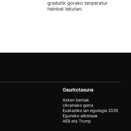
gradutik gorako tenperaturak izan zi
hainbat lekutan.
Gaurkotasuna
Azken berriak
Ukrainako gerra
Euskadiko lan egutegia 2026
Eguneko albisteak
AEB eta Trump