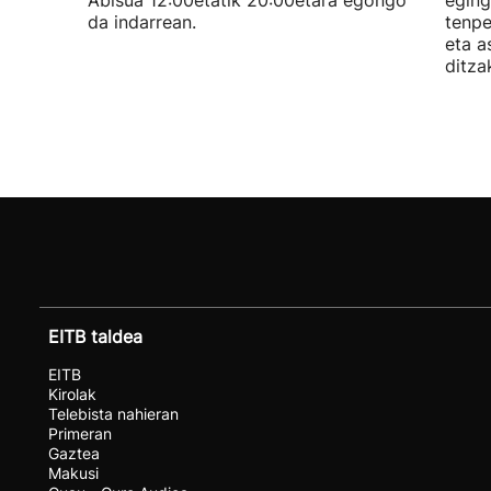
Abisua 12:00etatik 20:00etara egongo
eging
da indarrean.
tenpe
eta a
ditza
EITB taldea
EITB
Kirolak
Telebista nahieran
Primeran
Gaztea
Makusi