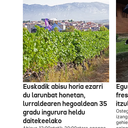
Euskadik abisu horia ezarri
Egur
du larunbat honetan,
fre
lurraldearen hegoaldean 35
itzu
gradu ingurura heldu
Osteg
izang
daitekeelako
gehie