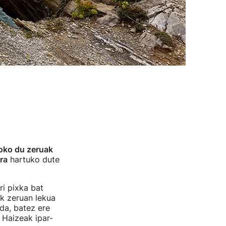
joko du zeruak
ra
hartuko dute
ri pixka bat
ak zeruan lekua
 da, batez ere
 Haizeak ipar-