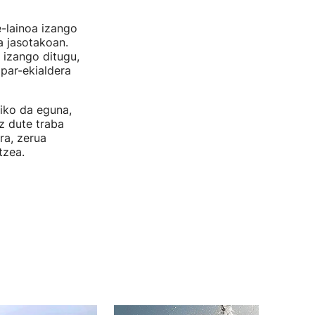
-lainoa izango
a jasotakoan.
 izango ditugu,
ipar-ekialdera
siko da eguna,
z dute traba
ra, zerua
tzea.