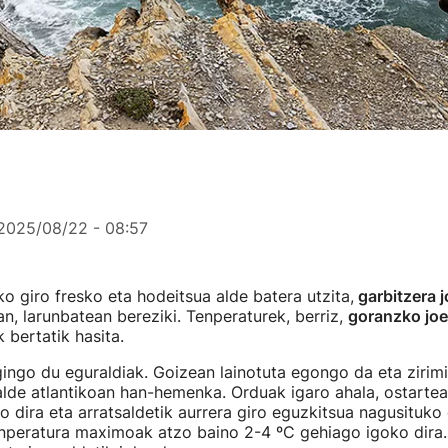
2025/08/22 - 08:57
 giro fresko eta hodeitsua alde batera utzita,
garbitzera 
n, larunbatean bereziki. Tenperaturek, berriz,
goranzko joe
k bertatik hasita.
ingo du eguraldiak. Goizean lainotuta egongo da eta zirimi
alde atlantikoan han-hemenka. Orduak igaro ahala, ostarte
o dira eta arratsaldetik aurrera giro eguzkitsua nagusituko
nperatura maximoak atzo baino 2-4 ºC gehiago igoko dira.