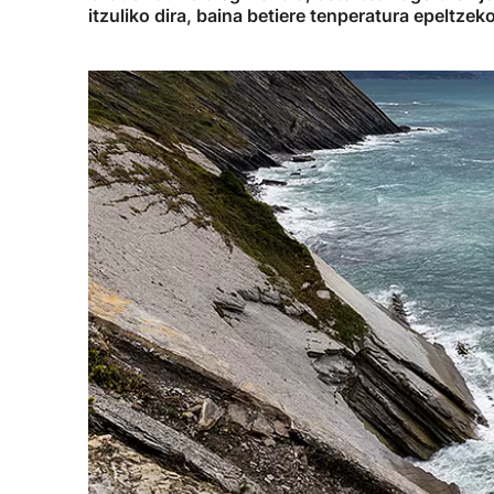
itzuliko dira, baina betiere tenperatura epeltze