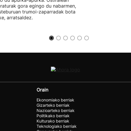
o du apurka-apurka. Ostiralean
raturak gora egingo du nabarmen,
steburuan trumoi-zaparradak bota
ke, arratsaldez.
Orain
Ekonomiako berriak
Gizarteko berriak
Nazioarteko berriak
Politikako berriak
Kulturako berriak
Teknologiako berriak