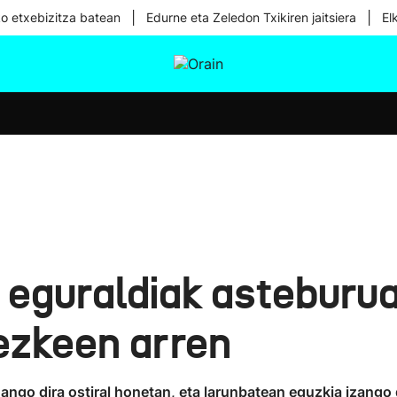
|
|
ko etxebizitza batean
Edurne eta Zeledon Txikiren jaitsiera
El
tura
Ikusmiran
Egural
Osasuna
Teknologia
 eguraldiak asteburu
tezkeen arren
oango dira ostiral honetan, eta larunbatean eguzkia izang