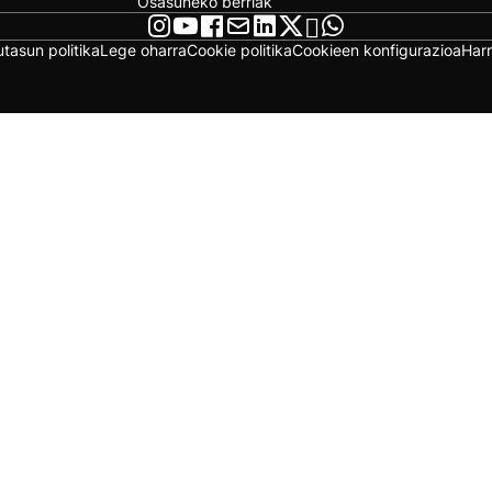
Osasuneko berriak
utasun politika
Lege oharra
Cookie politika
Cookieen konfigurazioa
Har