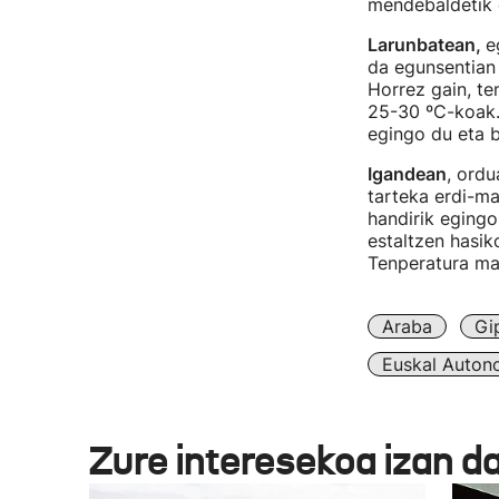
mendebaldetik e
Larunbatean,
e
da egunsentian 
Horrez gain, te
25-30 ºC-koak. 
egingo du eta b
Igandean
, ordu
tarteka erdi-ma
handirik egingo
estaltzen hasik
Tenperatura ma
Araba
Gi
Euskal Auton
Zure interesekoa izan d