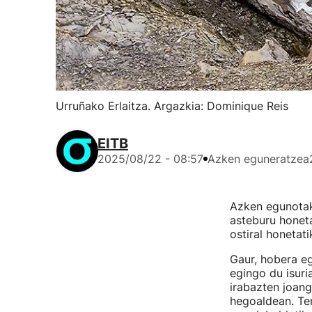
Urruñako Erlaitza. Argazkia: Dominique Reis
EITB
2025/08/22 - 08:57
Azken eguneratzea
Azken egunotako
asteburu honeta
ostiral honetati
Gaur, hobera eg
egingo du isuri
irabazten joang
hegoaldean. Te