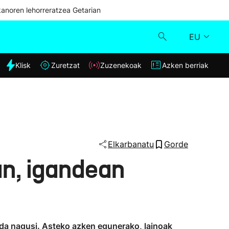
kanoren lehorreratzea Getarian
EU
dia
Klisk
Zuretzat
Zuzenekoak
Azken berriak
Klisk
Zuzenekoak
Zuretzat
Elkarbanatu
Gorde
an, igandean
Azken berriak
o da nagusi. Asteko azken egunerako, lainoak