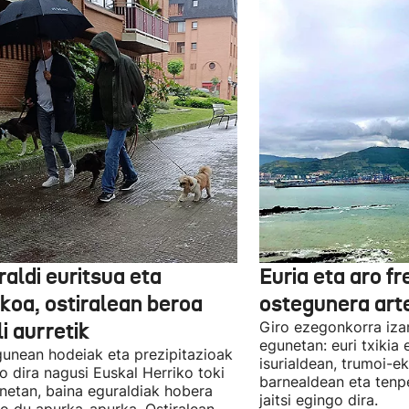
aldi euritsua eta
Euria eta aro f
skoa, ostiralean beroa
ostegunera art
li aurretik
Giro ezegonkorra iza
egunetan: euri txikia
unean hodeiak eta prezipitazioak
isurialdean, trumoi-e
o dira nagusi Euskal Herriko toki
barnealdean eta ten
netan, baina eguraldiak hobera
jaitsi egingo dira.