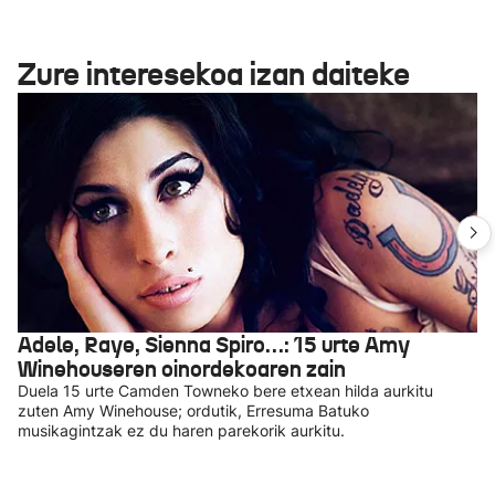
Zure interesekoa izan daiteke
Adele, Raye, Sienna Spiro…: 15 urte Amy
Winehouseren oinordekoaren zain
Duela 15 urte Camden Towneko bere etxean hilda aurkitu
zuten Amy Winehouse; ordutik, Erresuma Batuko
musikagintzak ez du haren parekorik aurkitu.