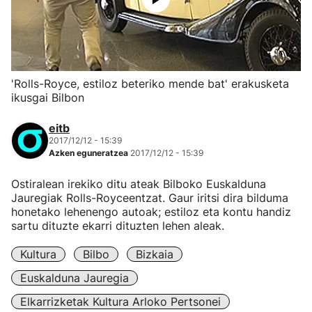
'Rolls-Royce, estiloz beteriko mende bat' erakusketa
ikusgai Bilbon
eitb
2017/12/12 - 15:39
Azken eguneratzea
2017/12/12 - 15:39
Ostiralean irekiko ditu ateak Bilboko Euskalduna
Jauregiak Rolls-Royceentzat. Gaur iritsi dira bilduma
honetako lehenengo autoak; estiloz eta kontu handiz
sartu dituzte ekarri dituzten lehen aleak.
Kultura
Bilbo
Bizkaia
Euskalduna Jauregia
Elkarrizketak Kultura Arloko Pertsonei