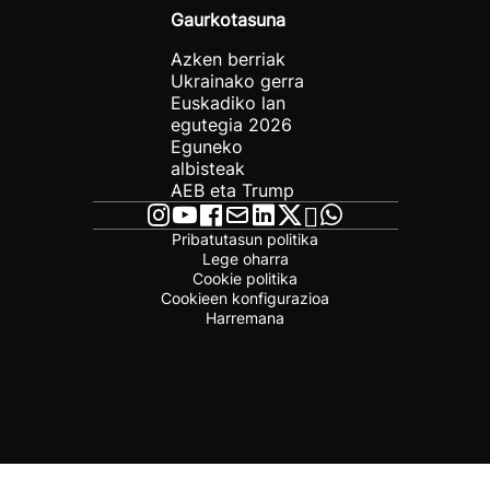
Gaurkotasuna
Azken berriak
Ukrainako gerra
Euskadiko lan
egutegia 2026
Eguneko
albisteak
AEB eta Trump
Pribatutasun politika
Lege oharra
Cookie politika
Cookieen konfigurazioa
Harremana