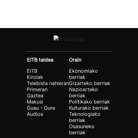
EITB taldea
Orain
EITB
Ekonomiako
Kirolak
berriak
Telebista nahieran
Gizarteko berriak
Primeran
Nazioarteko
Gaztea
berriak
Makusi
Politikako berriak
Guau - Gure
Kulturako berriak
Audioa
Teknologiako
berriak
Osasuneko
berriak