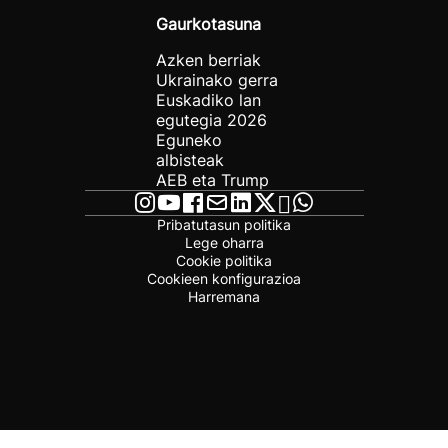
Gaurkotasuna
Azken berriak
Ukrainako gerra
Euskadiko lan
egutegia 2026
Eguneko
albisteak
AEB eta Trump
Pribatutasun politika
Lege oharra
Cookie politika
Cookieen konfigurazioa
Harremana