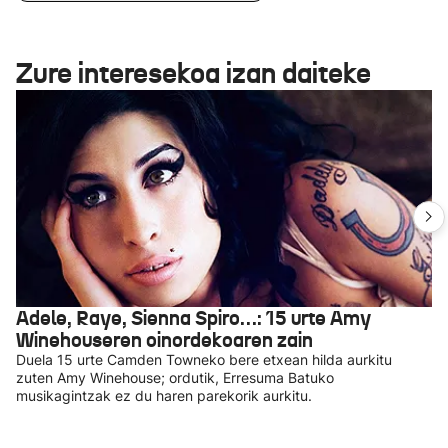
Zure interesekoa izan daiteke
Adele, Raye, Sienna Spiro…: 15 urte Amy
Winehouseren oinordekoaren zain
Duela 15 urte Camden Towneko bere etxean hilda aurkitu
zuten Amy Winehouse; ordutik, Erresuma Batuko
musikagintzak ez du haren parekorik aurkitu.