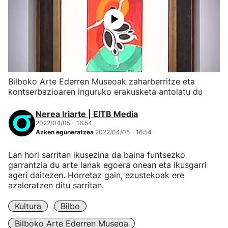
Bilboko Arte Ederren Museoak zaharberritze eta
kontserbazioaren inguruko erakusketa antolatu du
Nerea Iriarte | EITB Media
2022/04/05 - 16:54
Azken eguneratzea
2022/04/05 - 16:54
Lan hori sarritan ikusezina da baina funtsezko
garrantzia du arte lanak egoera onean eta ikusgarri
ageri daitezen. Horretaz gain, ezustekoak ere
azaleratzen ditu sarritan.
Kultura
Bilbo
Bilboko Arte Ederren Museoa