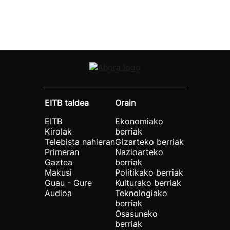
EITB taldea
Orain
EITB
Ekonomiako
Kirolak
berriak
Telebista nahieran
Gizarteko berriak
Primeran
Nazioarteko
Gaztea
berriak
Makusi
Politikako berriak
Guau - Gure
Kulturako berriak
Audioa
Teknologiako
berriak
Osasuneko
berriak