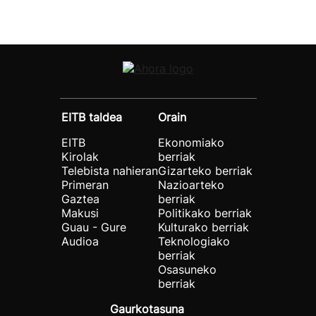
EITB taldea
Orain
EITB
Ekonomiako
Kirolak
berriak
Telebista nahieran
Gizarteko berriak
Primeran
Nazioarteko
Gaztea
berriak
Makusi
Politikako berriak
Guau - Gure
Kulturako berriak
Audioa
Teknologiako
berriak
Osasuneko
berriak
Gaurkotasuna