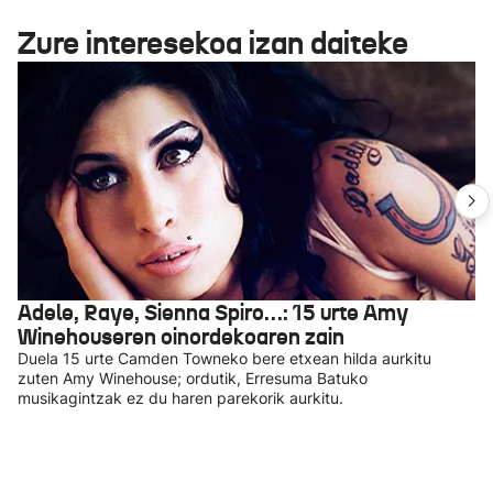
Zure interesekoa izan daiteke
Adele, Raye, Sienna Spiro…: 15 urte Amy
Winehouseren oinordekoaren zain
Duela 15 urte Camden Towneko bere etxean hilda aurkitu
zuten Amy Winehouse; ordutik, Erresuma Batuko
musikagintzak ez du haren parekorik aurkitu.