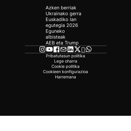
Azken berriak
Ukrainako gerra
Euskadiko lan
egutegia 2026
Eguneko
albisteak
AEB eta Trump
Pribatutasun politika
Lege oharra
Cookie politika
Cookieen konfigurazioa
Harremana