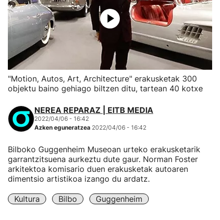
"Motion, Autos, Art, Architecture" erakusketak 300
objektu baino gehiago biltzen ditu, tartean 40 kotxe
NEREA REPARAZ | EITB MEDIA
2022/04/06 - 16:42
Azken eguneratzea
2022/04/06 - 16:42
Bilboko Guggenheim Museoan urteko erakusketarik
garrantzitsuena aurkeztu dute gaur. Norman Foster
arkitektoa komisario duen erakusketak autoaren
dimentsio artistikoa izango du ardatz.
Kultura
Bilbo
Guggenheim