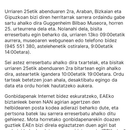
Urriaren 25etik abenduaren 2ra, Araban, Bizkaian eta
Gipuzkoan bizi diren herritarrak sarrera ordaindu gabe
sartu ahalko dira Guggenheim Bilbao Museora, horren
25. urteurrena dela eta. Nolanahi dela, bisita
erreserbatu egin beharko da, urriaren 13ko 09:00etatik
aurrera, museoaren webgunean edo telefono bidez
(945 551 380, astelehenetik ostiralera, 9:00etatik
14:00etara).
Sei astez erreserbatu ahalko dira txartelak, eta bisitak
urriaren 25etik abenduaren 2ra bitartean egin ahalko
dira, asteartetik igandera 10:00etatik 19:00etara. Ordu
tarteak betetzen joan ahala, desaktibatu egingo da
data eta ordu horiek hautatzeko aukera.
Gonbidapenak Internet bidez eskuratzeko, EAEko
biztanleek beren NAN agirian agertzen den
helbidearen posta kodea adierazi beharko dute, eta
pertsona batek lau sarrera erreserbatu ahalko ditu
gehienez. Mota horretako gonbidapenarekin doazen
guztiek EAEn bizi direla egiaztatzen duen agiri bat