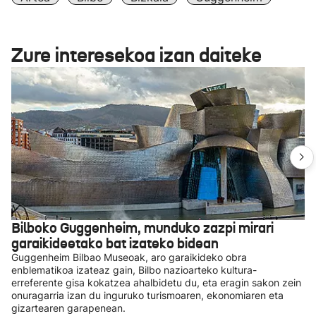
Zure interesekoa izan daiteke
Bilboko Guggenheim, munduko zazpi mirari
garaikideetako bat izateko bidean
Guggenheim Bilbao Museoak, aro garaikideko obra
enblematikoa izateaz gain, Bilbo nazioarteko kultura-
erreferente gisa kokatzea ahalbidetu du, eta eragin sakon zein
onuragarria izan du inguruko turismoaren, ekonomiaren eta
gizartearen garapenean.