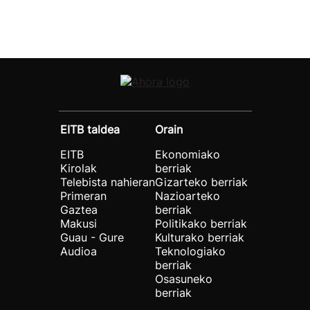
EITB taldea
Orain
EITB
Ekonomiako
Kirolak
berriak
Telebista nahieran
Gizarteko berriak
Primeran
Nazioarteko
Gaztea
berriak
Makusi
Politikako berriak
Guau - Gure
Kulturako berriak
Audioa
Teknologiako
berriak
Osasuneko
berriak