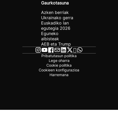
Gaurkotasuna
Azken berriak
Ukrainako gerra
Euskadiko lan
egutegia 2026
Eguneko
albisteak
AEB eta Trump
Pribatutasun politika
Lege oharra
Cookie politika
Cookieen konfigurazioa
Harremana