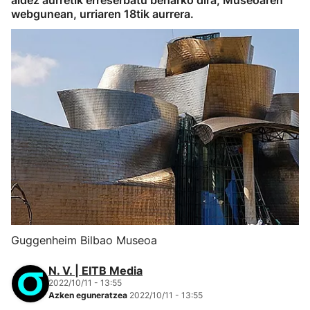
aldez aurretik erreserbatu beharko dira, Museoaren
webgunean, urriaren 18tik aurrera.
Guggenheim Bilbao Museoa
N. V. | EITB Media
2022/10/11 - 13:55
Azken eguneratzea
2022/10/11 - 13:55