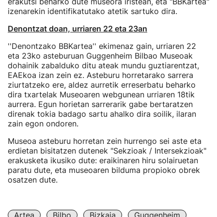
erakutsi beharko dute museora iristean, eta "BBKartea"
izenarekin identifikatutako atetik sartuko dira.
Denontzat doan, urriaren 22 eta 23an
''Denontzako BBKartea'' ekimenaz gain, urriaren 22
eta 23ko asteburuan Guggenheim Bilbao Museoak
dohainik zabalduko ditu ateak mundu guztiarentzat,
EAEkoa izan zein ez. Asteburu horretarako sarrera
ziurtatzeko ere, aldez aurretik erreserbatu beharko
dira txartelak Museoaren webgunean urriaren 18tik
aurrera. Egun horietan sarrerarik gabe bertaratzen
direnak tokia badago sartu ahalko dira soilik, ilaran
zain egon ondoren.
Museoa asteburu horretan zein hurrengo sei aste eta
erdietan bisitatzen dutenek "Sekzioak / Intersekzioak"
erakusketa ikusiko dute: eraikinaren hiru solairuetan
paratu dute, eta museoaren bilduma propioko obrek
osatzen dute.
Artea
Bilbo
Bizkaia
Guggenheim