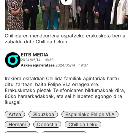
Chillidaren mendeurrena ospatzeko erakusketa berria
zabaldu dute Chillida Lekun
EITB MEDIA
2024/05/14 - 19:39
Azken eguneratzea
2024/05/14 - 19:37
Irekiera ekitaldian Chillida familiak agintariak hartu
ditu, tartean, baita Felipe VI.a erregea ere.
Erakusketako piezak Telefonicaren bildumakoak dira,
80ko hamarkadakoak, eta sei hilabetez egongo dira
ikusgai.
Artea
Gipuzkoa
Espainiako Felipe VI.a
Hernani
Donostia
Chillida Leku