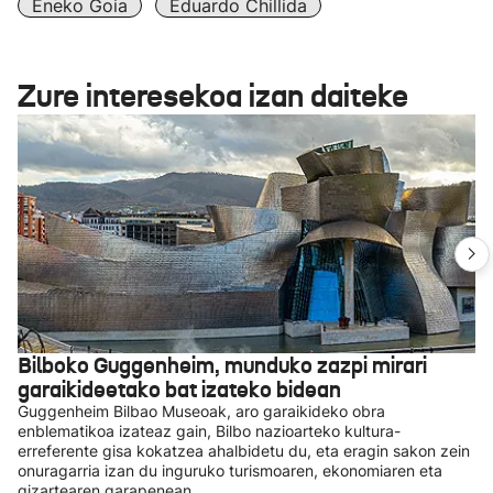
Eneko Goia
Eduardo Chillida
Zure interesekoa izan daiteke
Bilboko Guggenheim, munduko zazpi mirari
garaikideetako bat izateko bidean
Guggenheim Bilbao Museoak, aro garaikideko obra
enblematikoa izateaz gain, Bilbo nazioarteko kultura-
erreferente gisa kokatzea ahalbidetu du, eta eragin sakon zein
onuragarria izan du inguruko turismoaren, ekonomiaren eta
gizartearen garapenean.