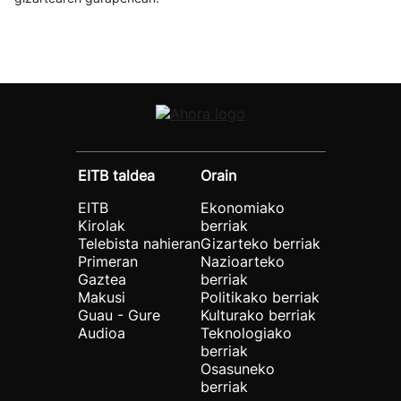
EITB taldea
Orain
EITB
Ekonomiako
Kirolak
berriak
Telebista nahieran
Gizarteko berriak
Primeran
Nazioarteko
Gaztea
berriak
Makusi
Politikako berriak
Guau - Gure
Kulturako berriak
Audioa
Teknologiako
berriak
Osasuneko
berriak