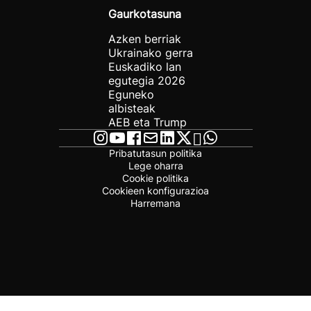
Gaurkotasuna
Azken berriak
Ukrainako gerra
Euskadiko lan
egutegia 2026
Eguneko
albisteak
AEB eta Trump
Pribatutasun politika
Lege oharra
Cookie politika
Cookieen konfigurazioa
Harremana